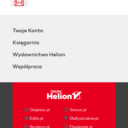
Twoje Konto
Księgarnia
Wydawnictwo Helion
Współpraca
Onepress.pl
Sensus.pl
Editio.pl
DlaBystrzakow.pl
Bezdroza.pl
Ebookpoint.pl