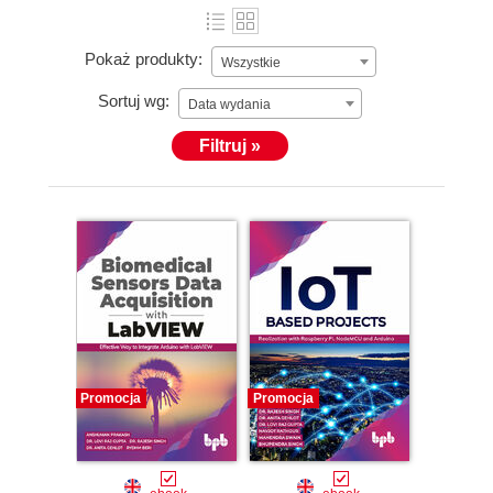
Pokaż produkty:
Wszystkie
Sortuj wg:
Data wydania
Filtruj »
Promocja
Promocja