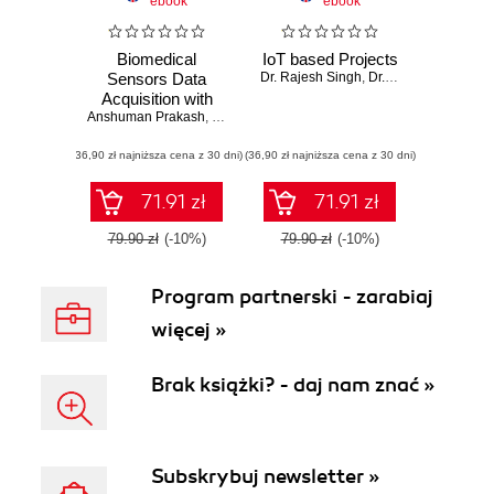
ebook
ebook
Biomedical
IoT based Projects
Sensors Data
Dr. Rajesh Singh
,
Dr. Anita Gehlot
,
Dr. 
Acquisition with
Anshuman Prakash
LabVIEW
,
Dr. Lovi Raj Gupta
,
Dr. Rajesh Singh
,
Dr. Anita 
(36,90 zł najniższa cena z 30 dni)
(36,90 zł najniższa cena z 30 dni)
71.91 zł
71.91 zł
79.90 zł
(-10%)
79.90 zł
(-10%)
Program partnerski - zarabiaj
więcej »
Brak książki? - daj nam znać »
Subskrybuj newsletter »