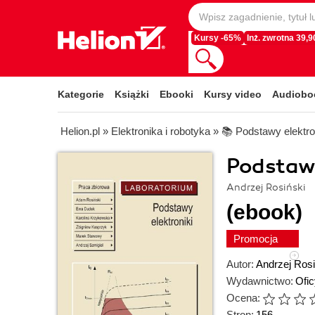
Kursy -65%
Inż. zwrotna 39,90
Kategorie
Książki
Ebooki
Kursy video
Audiobo
Helion.pl
»
Elektronika i robotyka
»
📚 Podstawy elektro
Podstawy
Andrzej Rosiński
(ebook)
Promocja
Autor:
Andrzej Rosi
Wydawnictwo:
Ofi
Ocena:
Stron:
156