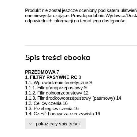
Produkt nie został jeszcze oceniony pod kątem ułatwień
one niewystarczające. Prawdopodobnie Wydawca/Dostawc
odpowiednich informacji na temat jego dostępności.
Spis treści
ebooka
PRZEDMOWA
7
1. FILTRY PASYWNE RC
9
1.1. Wprowadzenie teoretyczne 9
1.1.1. Filtr górnoprzepustowy 9
1.1.2. Filtr dolnoprzepustowy 12
1.1.3. Filtr środkowoprzepustowy (pasmowy) 14
1.2. Cel ćwiczenia 16
1.3. Przebieg ćwiczenia 16
1.4. Część badawcza rzeczywista 16
1.4.1. Charakterystyki amplitudowe filtrów RC 16
pokaż cały spis treści
1.4.2. Charakterystyki fazowe filtrów RC 17
1.5. Część badawcza symulacyjna 19
1.6. Zagadnienia do opracowania 23