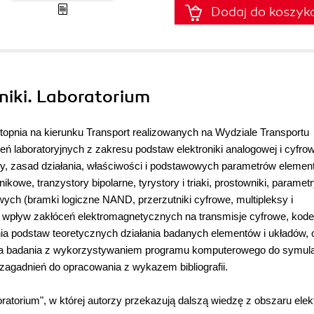
Dodaj do koszyk
niki. Laboratorium
stopnia na kierunku Transport realizowanych na Wydziale Transportu
ń laboratoryjnych z zakresu podstaw elektroniki analogowej i cyfrow
, zasad działania, właściwości i podstawowych parametrów element
kowe, tranzystory bipolarne, tyrystory i triaki, prostowniki, paramet
owych (bramki logiczne NAND, przerzutniki cyfrowe, multipleksy i
/A, wpływ zakłóceń elektromagnetycznych na transmisje cyfrowe, kode
ia podstaw teoretycznych działania badanych elementów i układów, 
ia badania z wykorzystywaniem programu komputerowego do symula
zagadnień do opracowania z wykazem bibliografii.
ratorium", w której autorzy przekazują dalszą wiedzę z obszaru elekt