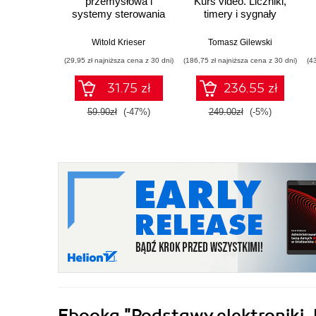
przemysłowa i
Kurs video. Liczniki,
systemy sterowania
timery i sygnały
w pigułce
analogowe
Witold Krieser
Tomasz Gilewski
(29,95 zł najniższa cena z 30 dni)
(186,75 zł najniższa cena z 30 dni)
(4
31.75 zł
236.55 zł
59.90zł
(-47%)
249.00zł
(-5%)
Ebooka
"Podstawy elektroniki.