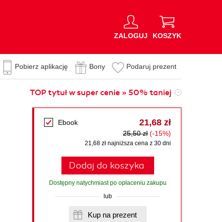
ZALOGUJ
KOSZYK
Pobierz aplikację
Bony
Podaruj prezent
TOP tytuł w super cenie » 50% taniej
21,68 zł
Ebook
25,50 zł
(-15%)
21,68 zł najniższa cena z 30 dni
Dodaj do koszyka
Dostępny natychmiast po opłaceniu zakupu
lub
Kup na prezent