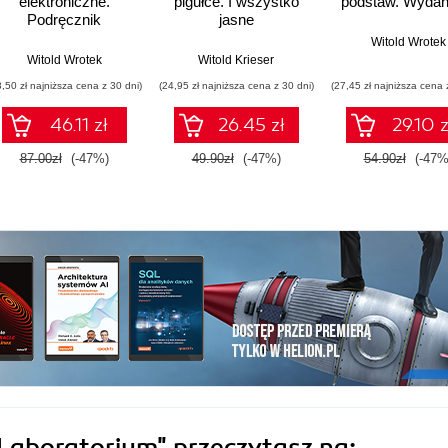
elektroniczne.
pigułce. I wszystko
podstaw. Wydani
Podręcznik
jasne
konstruktora
Witold Wrotek
Witold Wrotek
Witold Krieser
3,50 zł najniższa cena z 30 dni)
(24,95 zł najniższa cena z 30 dni)
(27,45 zł najniższa cena 
46.11 zł
26.45 zł
29.10 z
87.00zł
(-47%)
49.90zł
(-47%)
54.90zł
(-47%
 Laboratorium"
przeczytasz na: