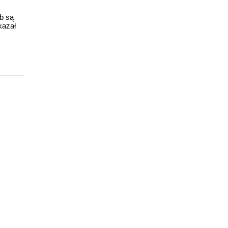
ub są
kazał