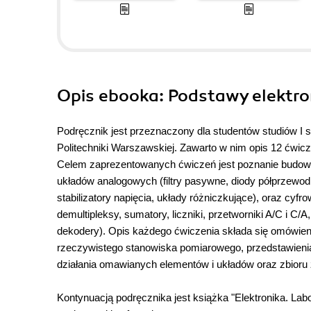
Opis
ebooka
: Podstawy elektro
Podręcznik jest przeznaczony dla studentów studiów I 
Politechniki Warszawskiej. Zawarto w nim opis 12 ćwicze
Celem zaprezentowanych ćwiczeń jest poznanie budowy
układów analogowych (filtry pasywne, diody półprzewodni
stabilizatory napięcia, układy różniczkujące), oraz cyfr
demultipleksy, sumatory, liczniki, przetworniki A/C i C
dekodery). Opis każdego ćwiczenia składa się omówien
rzeczywistego stanowiska pomiarowego, przedstawien
działania omawianych elementów i układów oraz zbioru 
Kontynuacją podręcznika jest książka "Elektronika. Labo