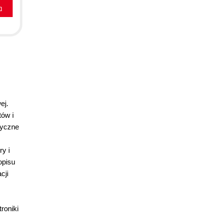
a
ej.
ów i
ryczne
ry i
opisu
cji
roniki