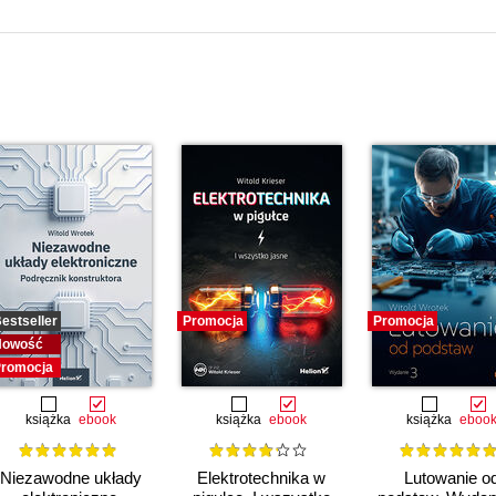
estseller
Promocja
Promocja
Nowość
romocja
książka
ebook
książka
ebook
książka
eboo
Niezawodne układy
Elektrotechnika w
Lutowanie o