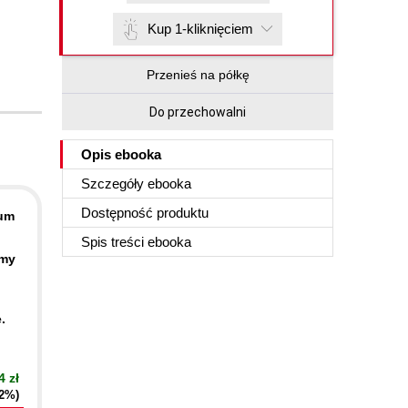
Kup 1-kliknięciem
Przenieś na półkę
Do przechowalni
Opis
ebooka
Szczegóły
ebooka
Dostępność produktu
ium
Spis treści
ebooka
emy
.
4 zł
42%)