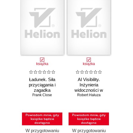
książka
książka
Ładunek. Siła
AI Visibility.
przyciągania i
Inżynieria
zagadka
widoczności w
równowagi
Frank Close
Robert Hałuza
świecie bez
Wszechświata
kliknięć
Powiadom mnie, gdy
Powiadom mnie, gdy
książka będzie
książka będzie
dostępna
dostępna
W przygotowaniu
W przygotowaniu