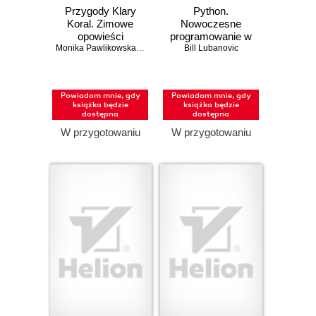
Przygody Klary
Python.
Koral. Zimowe
Nowoczesne
opowieści
programowanie w
logopedyczne
Monika Pawlikowska
,
Monika Ignasiak
prostych krokach.
Bill Lubanovic
Wydanie III
Powiadom mnie, gdy
Powiadom mnie, gdy
książka będzie
książka będzie
dostępna
dostępna
W przygotowaniu
W przygotowaniu