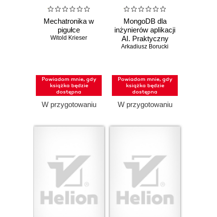
Mechatronika w
MongoDB dla
pigułce
inżynierów aplikacji
Witold Krieser
AI. Praktyczny
Arkadiusz Borucki
podręcznik
Powiadom mnie, gdy
Powiadom mnie, gdy
książka będzie
książka będzie
dostępna
dostępna
W przygotowaniu
W przygotowaniu