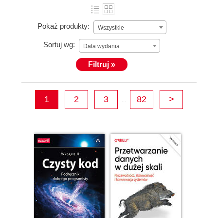
Pokaż produkty:
Wszystkie
Sortuj wg:
Data wydania
Filtruj »
1
2
3
82
>
...