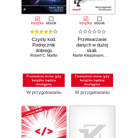
książka
ebook
książka
ebook
Czysty kod.
Przetwarzanie
Podręcznik
danych w dużej
dobrego
skali.
Robert C. Martin
programisty.
Martin Kleppmann
Niezawodność,
,
Chris Riccomini
Wydanie II
skalowalność i
konserwacja
systemów.
Powiadom mnie, gdy
Powiadom mnie, gdy
Wydanie II
książka będzie
książka będzie
dostępna
dostępna
W przygotowaniu
W przygotowaniu