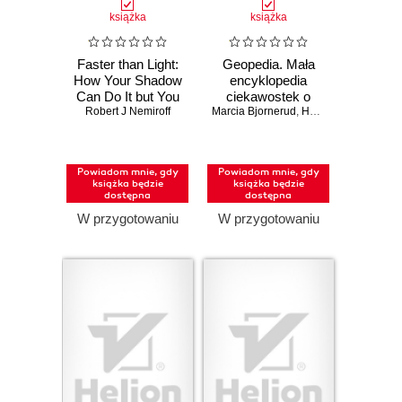
książka
książka
Faster than Light:
Geopedia. Mała
How Your Shadow
encyklopedia
Can Do It but You
ciekawostek o
Robert J Nemiroff
Can't
Marcia Bjornerud
Ziemi
,
Haley Hagerman
Powiadom mnie, gdy
Powiadom mnie, gdy
książka będzie
książka będzie
dostępna
dostępna
W przygotowaniu
W przygotowaniu