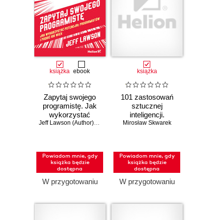
książka
ebook
książka
Zapytaj swojego
101 zastosowań
programistę. Jak
sztucznej
wykorzystać
inteligencji.
potencjał
Jeff Lawson (Author)
,
Eric Ries (Foreword)
Oszczędzaj 2-3
Mirosław Skwarek
programistów i
godziny dziennie
podbić XXI wiek
dzięki AI
Powiadom mnie, gdy
Powiadom mnie, gdy
książka będzie
książka będzie
dostępna
dostępna
W przygotowaniu
W przygotowaniu