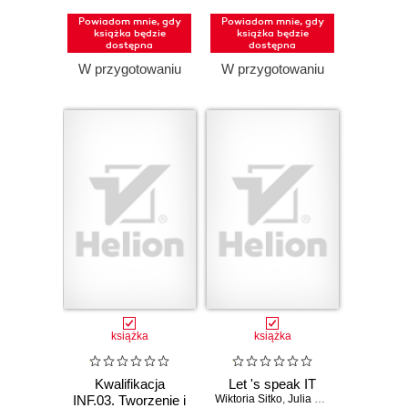
bazami danych.
Powiadom mnie, gdy
Powiadom mnie, gdy
Część 1.
książka będzie
książka będzie
Projektowanie
dostępna
dostępna
stron
W przygotowaniu
W przygotowaniu
internetowych.
Podręcznik do
nauki zawodu
technik informatyk
i technik
programista
(Wydanie II)
książka
książka
Kwalifikacja
Let 's speak IT
INF.03. Tworzenie i
Wiktoria Sitko
,
Julia Rybska