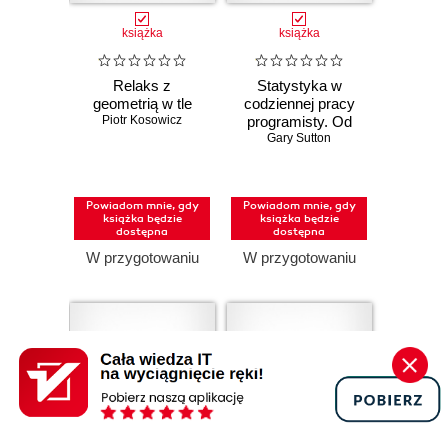
książka
książka
Relaks z
Statystyka w
geometrią w tle
codziennej pracy
Piotr Kosowicz
programisty. Od
teorii do kodu w
Gary Sutton
Pythonie
Powiadom mnie, gdy
Powiadom mnie, gdy
książka będzie
książka będzie
dostępna
dostępna
W przygotowaniu
W przygotowaniu