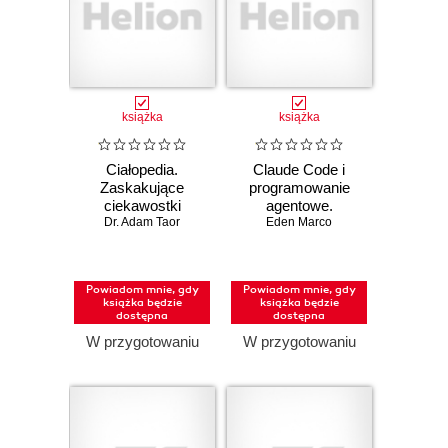
książka
książka
Ciałopedia.
Claude Code i
Zaskakujące
programowanie
ciekawostki
agentowe.
anatomiczne
Dr. Adam Taor
Przewodnik
Eden Marco
dewelopera po
systemach
agentowych
Powiadom mnie, gdy
Powiadom mnie, gdy
książka będzie
książka będzie
dostępna
dostępna
W przygotowaniu
W przygotowaniu