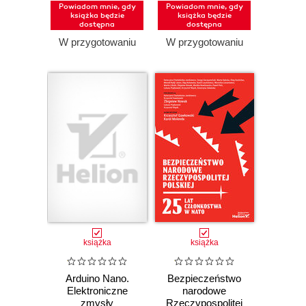
Powiadom mnie, gdy
Powiadom mnie, gdy
książka będzie
książka będzie
dostępna
dostępna
W przygotowaniu
W przygotowaniu
książka
książka
Arduino Nano.
Bezpieczeństwo
Elektroniczne
narodowe
zmysły
Rzeczypospolitej