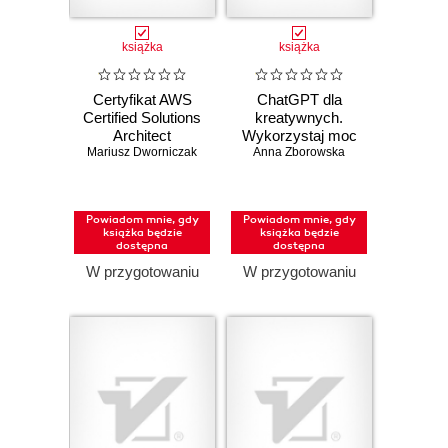
książka
książka
Certyfikat AWS
ChatGPT dla
Certified Solutions
kreatywnych.
Architect
Wykorzystaj moc
Mariusz Dworniczak
Associate.
AI w codziennych
Anna Zborowska
Praktyczny
czynnościach
podręcznik
projektowania w
Powiadom mnie, gdy
Powiadom mnie, gdy
chmurze i
książka będzie
książka będzie
skuteczne
dostępna
dostępna
przygotowanie do
W przygotowaniu
W przygotowaniu
egzaminu SAA-
C03