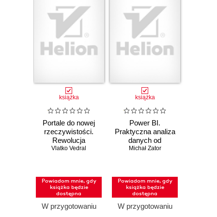
książka
książka
Portale do nowej
Power BI.
rzeczywistości.
Praktyczna analiza
Rewolucja
danych od
kwantowa i pięć
Vlatko Vedral
Michał Zator
podstaw
dróg przyszłości
fizyki
Powiadom mnie, gdy
Powiadom mnie, gdy
książka będzie
książka będzie
dostępna
dostępna
W przygotowaniu
W przygotowaniu