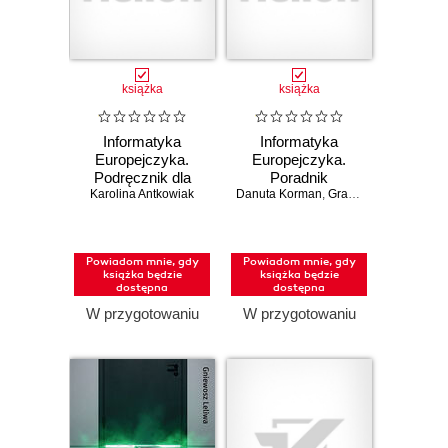
książka
książka
Informatyka
Informatyka
Europejczyka.
Europejczyka.
Podręcznik dla
Poradnik
Karolina Antkowiak
szkół
Danuta Korman
metodyczny dla
,
Grażyna Szabłowicz-Zawadzka
ponadpodstawowych.
nauczycieli
Zakres
informatyki w
rozszerzony.
szkołach
Powiadom mnie, gdy
Powiadom mnie, gdy
Część 2 (wydanie
ponadpodstawowych.
książka będzie
książka będzie
z numerem
Zakres
dostępna
dostępna
dopuszczenia)
podstawowy i
W przygotowaniu
W przygotowaniu
rozszerzony
(Wydanie II)