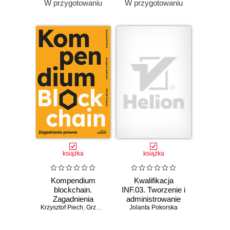
W przygotowaniu
W przygotowaniu
książka
książka
Kompendium
Kwalifikacja
blockchain.
INF.03. Tworzenie i
Zagadnienia
administrowanie
Krzysztof Piech
prawne
,
Grzegorz Sobiecki
Jolanta Pokorska
stronami i
,
Witold Srokosz
aplikacjami
internetowymi oraz