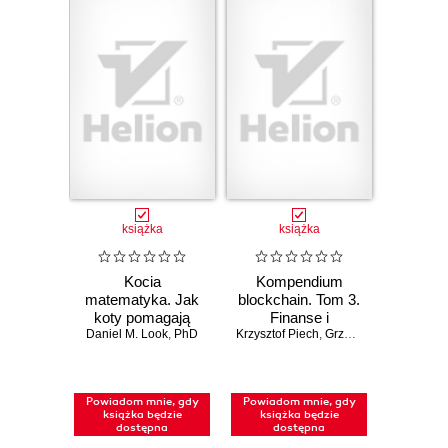
książka
książka
Kocia
Kompendium
matematyka. Jak
blockchain. Tom 3.
koty pomagają
Finanse i
zrozumieć liczby,
Daniel M. Look
,
PhD
Krzysztof Piech
inwestycje
,
Grzegorz Sobiecki
figury i wzory
Powiadom mnie, gdy
Powiadom mnie, gdy
książka będzie
książka będzie
dostępna
dostępna