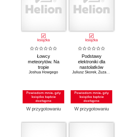
książka
książka
Łowcy
Podstawy
meteorytów. Na
elektroniki dla
tropie
nastolatków
Joshua Howgego
kosmicznych
Juliusz Skorek
,
Zuzanna Skorek
skarbów i tajemnic
wszechświata
Powiadom mnie, gdy
Powiadom mnie, gdy
książka będzie
książka będzie
dostępna
dostępna
W przygotowaniu
W przygotowaniu