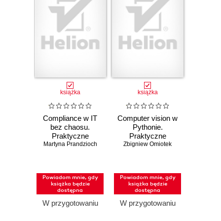
książka
książka
Compliance w IT
Computer vision w
bez chaosu.
Pythonie.
Praktyczne
Praktyczne
podejście do ISO
Martyna Prandzioch
Zbigniew Omiotek
zastosowania
27001, SOC 2 i
uczenia głębokiego
audytów
Powiadom mnie, gdy
Powiadom mnie, gdy
książka będzie
książka będzie
dostępna
dostępna
W przygotowaniu
W przygotowaniu