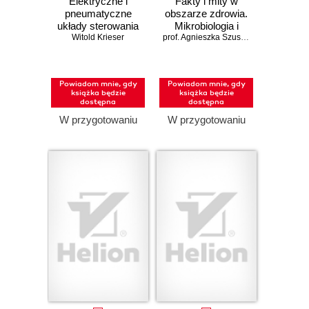
Elektryczne i
Fakty i mity w
pneumatyczne
obszarze zdrowia.
układy sterowania
Mikrobiologia i
Witold Krieser
w pigułce
wakcynologia
prof. Agnieszka Szuster-Ciesielska; dr Tomasz Dziecištkowski
Powiadom mnie, gdy
Powiadom mnie, gdy
książka będzie
książka będzie
dostępna
dostępna
W przygotowaniu
W przygotowaniu