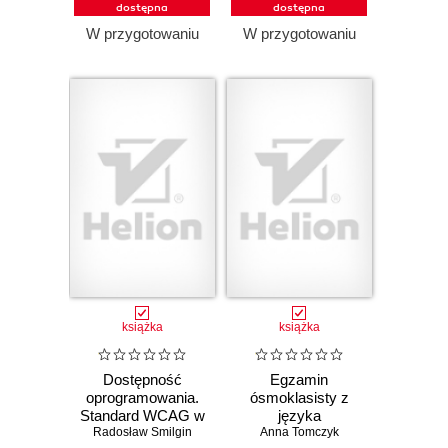
dostępna
dostępna
W przygotowaniu
W przygotowaniu
książka
książka
Dostępność
Egzamin
oprogramowania.
ósmoklasisty z
Standard WCAG w
języka
Radosław Smilgin
praktyce
angielskiego -
Anna Tomczyk