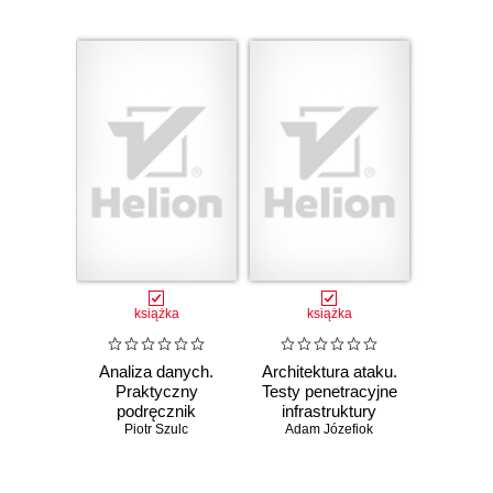
książka
książka
Analiza danych.
Architektura ataku.
Praktyczny
Testy penetracyjne
podręcznik
infrastruktury
dobrych praktyk
Piotr Szulc
Adam Józefiok
sieciowej