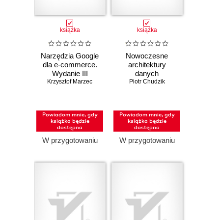
książka
książka
Narzędzia Google
Nowoczesne
dla e-commerce.
architektury
Wydanie III
danych
Krzysztof Marzec
poszerzone
Piotr Chudzik
Powiadom mnie, gdy
Powiadom mnie, gdy
książka będzie
książka będzie
dostępna
dostępna
W przygotowaniu
W przygotowaniu