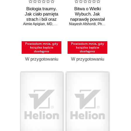
Biologia traumy.
Bitwa o Wielki
Jak ciało pamięta
Wybuch. Jak
strach i ból oraz
naprawdę powstał
Aimie Apigian
jak przywrócić mu
,
MD
,
Gabor Maté
Niayesh Afshordi
,
MD
Wszechświat
,
Phil Halper
równowagę
Powiadom mnie, gdy
Powiadom mnie, gdy
książka będzie
książka będzie
dostępna
dostępna
W przygotowaniu
W przygotowaniu