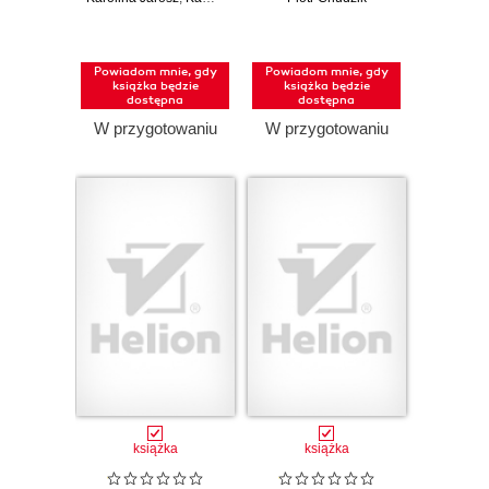
stronach
przewodnik po
Pandas, Modin,
Dask, Polars i
Powiadom mnie, gdy
Powiadom mnie, gdy
PySpark
książka będzie
książka będzie
dostępna
dostępna
W przygotowaniu
W przygotowaniu
książka
książka