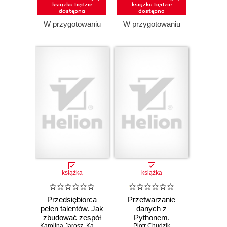
książka będzie
książka będzie
dostępna
dostępna
W przygotowaniu
W przygotowaniu
książka
książka
Przedsiębiorca
Przetwarzanie
pełen talentów. Jak
danych z
zbudować zespół
Pythonem.
Karolina Jarosz
na mocnych
,
Kamila Rowińska
Praktyczny
Piotr Chudzik