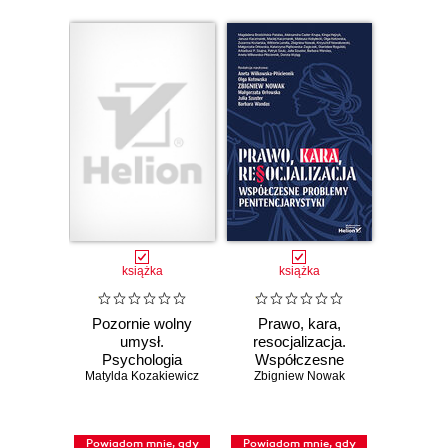
książka
książka
Pozornie wolny
Prawo, kara,
umysł.
resocjalizacja.
Psychologia
Współczesne
Matylda Kozakiewicz
wpływu i
Zbigniew Nowak
problemy
manipulacji.
penitencjarystyki
Wydanie drugie
rozszerzone
Powiadom mnie, gdy
Powiadom mnie, gdy