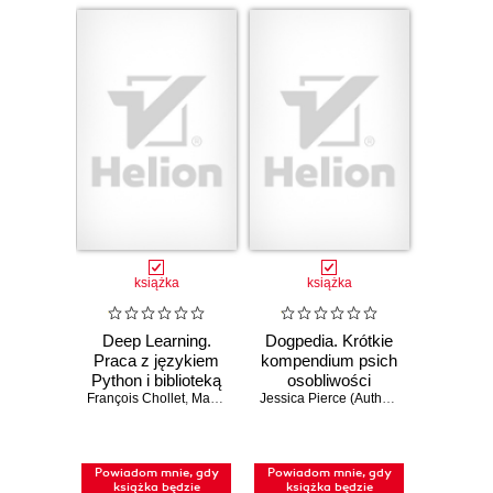
książka
książka
Deep Learning.
Dogpedia. Krótkie
Praca z językiem
kompendium psich
Python i biblioteką
osobliwości
François Chollet
Keras. Wydanie III
,
Matthew Watson
Jessica Pierce (Author)
,
Kelly Chudler (I
Powiadom mnie, gdy
Powiadom mnie, gdy
książka będzie
książka będzie