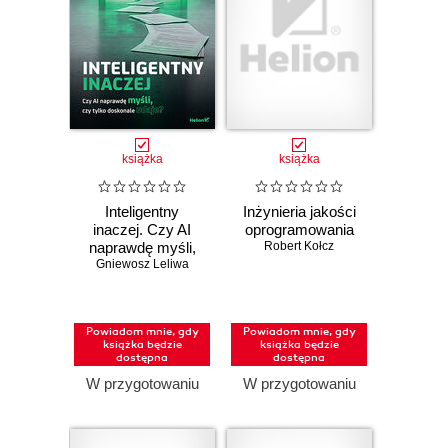
książka
książka
Inteligentny
Inżynieria jakości
inaczej. Czy AI
oprogramowania
naprawdę myśli,
Robert Kołcz
Gniewosz Leliwa
czy tylko
doskonale udaje?
Powiadom mnie, gdy
Powiadom mnie, gdy
książka będzie
książka będzie
dostępna
dostępna
W przygotowaniu
W przygotowaniu