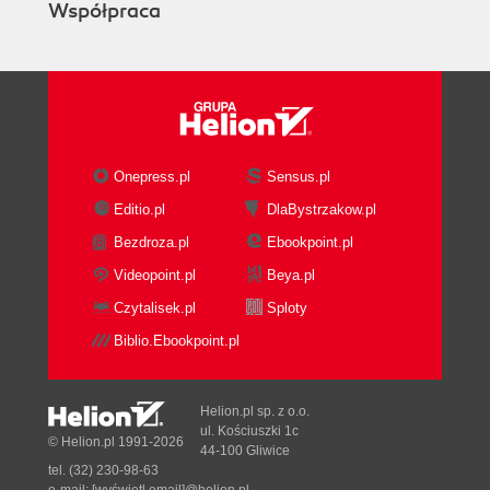
Współpraca
Onepress.pl
Sensus.pl
Editio.pl
DlaBystrzakow.pl
Bezdroza.pl
Ebookpoint.pl
Videopoint.pl
Beya.pl
Czytalisek.pl
Sploty
Biblio.Ebookpoint.pl
Helion.pl sp. z o.o.
ul. Kościuszki 1c
© Helion.pl 1991-2026
44-100 Gliwice
tel. (32) 230-98-63
e-mail:
[wyświetl email]@helion.pl