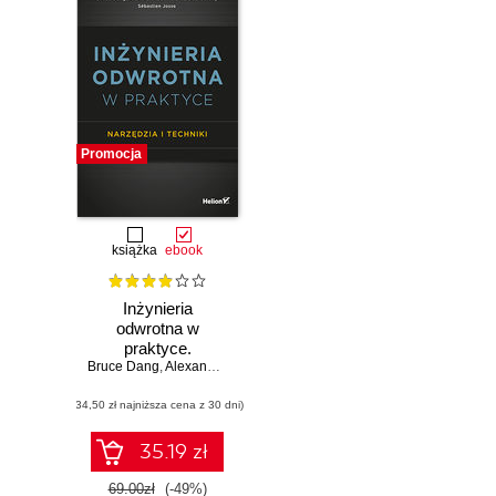
Promocja
książka
ebook
Inżynieria
odwrotna w
praktyce.
Bruce Dang
Narzędzia i
,
Alexandre Gazet
,
Elias Bachaalany
,
Sébastien Josse
techniki
(34,50 zł najniższa cena z 30 dni)
35.19 zł
69.00zł
(-49%)