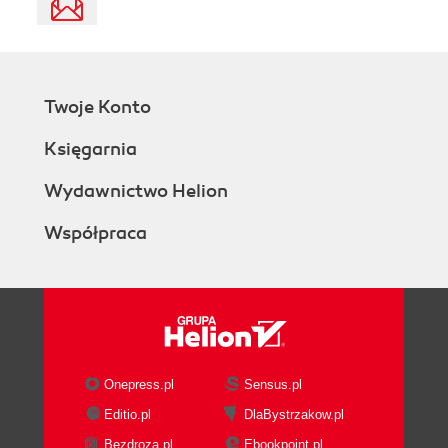
Twoje Konto
Księgarnia
Wydawnictwo Helion
Współpraca
Onepress.pl
Sensus.pl
Editio.pl
DlaBystrzakow.pl
Bezdroza.pl
Ebookpoint.pl