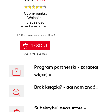
książka
ebook
Cypherpunks.
Wolność i
przyszłość
Julian Assange
internetu
,
Jacob Appelbaum
,
Andy Müller-Maguhn
,
Jérémie 
(17,45 zł najniższa cena z 30 dni)
17.80 zł
34.90zł
(-49%)
Program partnerski - zarabiaj
więcej »
Brak książki? - daj nam znać »
Subskrybuj newsletter »