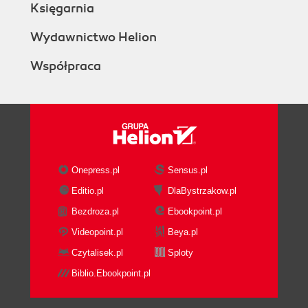
Księgarnia
Wydawnictwo Helion
Współpraca
Onepress.pl
Sensus.pl
Editio.pl
DlaBystrzakow.pl
Bezdroza.pl
Ebookpoint.pl
Videopoint.pl
Beya.pl
Czytalisek.pl
Sploty
Biblio.Ebookpoint.pl