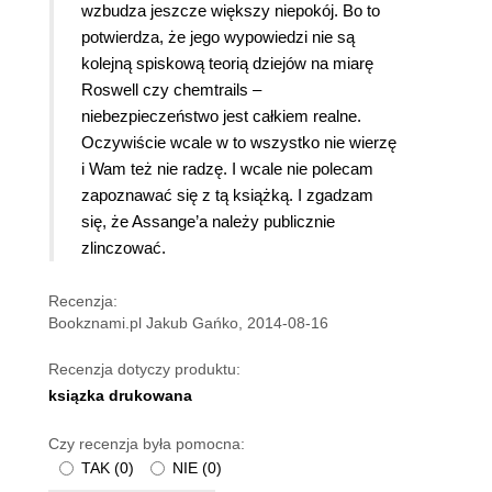
wzbudza jeszcze większy niepokój. Bo to
potwierdza, że jego wypowiedzi nie są
kolejną spiskową teorią dziejów na miarę
Roswell czy chemtrails –
niebezpieczeństwo jest całkiem realne.
Oczywiście wcale w to wszystko nie wierzę
i Wam też nie radzę. I wcale nie polecam
zapoznawać się z tą książką. I zgadzam
się, że Assange’a należy publicznie
zlinczować.
Recenzja:
Bookznami.pl Jakub Gańko, 2014-08-16
Recenzja dotyczy produktu:
ksiązka drukowana
Czy recenzja była pomocna:
TAK
(
0
)
NIE
(
0
)