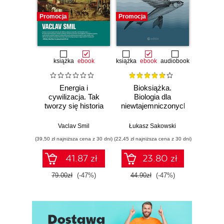
Internet i polityka (77)
Promocja
Promocja
Promocj
Internet i ekonomia (97)
Cenzura (121)
Prywatność dla słabych, przejrzystość potężnych
książka
ebook
książka
ebook
audiobook
książka
e
(147)
Energia i
Bioksiążka.
cywilizacja. Tak
Biologia dla
wszyst
Szczury w operze (153)
tworzy się historia
niewtajemniczonych
krótk
wsze
Vaclav Smil
Łukasz Sakowski
Stephe
(39,50 zł najniższa cena z 30 dni)
(22,45 zł najniższa cena z 30 dni)
(24,95 zł naj
41.87 zł
23.80 zł
79.00zł
(-47%)
44.90zł
(-47%)
49.9