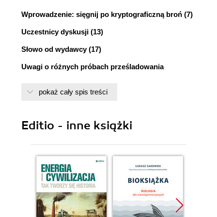
Wprowadzenie: sięgnij po kryptograficzną broń (7)
Uczestnicy dyskusji (13)
Słowo od wydawcy (17)
Uwagi o różnych próbach prześladowania
WikiLeaks i osób związanych z tym serwisem (19)
pokaż cały spis treści
Intensywniejsza komunikacja kontra
intensywniejsza inwigilacja (27)
Editio - inne książki
Militaryzacja cyberprzestrzeni (39)
Walka z totalną inwigilacją a prawa tworzone przez
ludzi (51)
Szpiegowanie w sektorze prywatnym (61)
Walka z totalną inwigilacją a prawa fizyki (71)