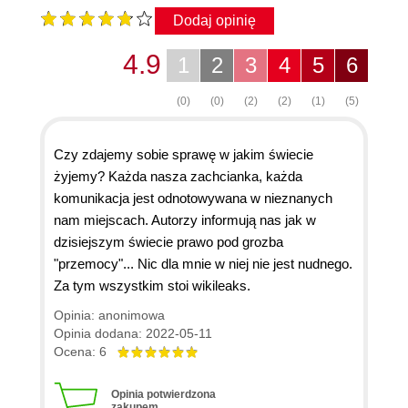
Dodaj opinię
4.9
1
2
3
4
5
6
(0)
(0)
(2)
(2)
(1)
(5)
Czy zdajemy sobie sprawę w jakim świecie
żyjemy? Każda nasza zachcianka, każda
komunikacja jest odnotowywana w nieznanych
nam miejscach. Autorzy informują nas jak w
dzisiejszym świecie prawo pod grozba
"przemocy"... Nic dla mnie w niej nie jest nudnego.
Za tym wszystkim stoi wikileaks.
Opinia: anonimowa
Opinia dodana: 2022-05-11
Ocena: 6
Opinia potwierdzona
zakupem