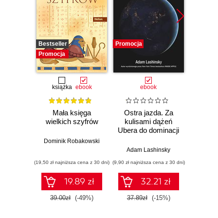
Bestseller
Promocja
Nowość
Promocja
Promocj
książka
ebook
ebook
Mała księga
Ostra jazda. Za
AI Und
wielkich szyfrów
kulisami dążeń
Practi
Ubera do dominacji
Threat
na świecie
and G
Dominik Robakowski
for 
Adam Lashinsky
Kris Kim
(19,50 zł najniższa cena z 30 dni)
(9,90 zł najniższa cena z 30 dni)
(125,10 zł 
19.89 zł
32.21 zł
39.00zł
(-49%)
37.89zł
(-15%)
139.0