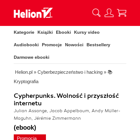
Kategorie
Książki
Ebooki
Kursy video
Audiobooki
Promocje
Nowości
Bestsellery
Darmowe ebooki
Helion.pl
»
Cyberbezpieczeństwo i hacking
»
📚
Kryptografia
Cypherpunks. Wolność i przyszłość
internetu
Julian Assange, Jacob Appelbaum, Andy Müller-
Maguhn, Jérémie Zimmermann
(ebook)
Promocja