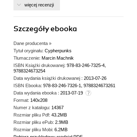
więcej recenzji
Szczegóły
ebooka
Dane producenta
»
Tytuł oryginału:
Cypherpunks
Tłumaczenie:
Marcin Machnik
ISBN Książki drukowanej:
978-83-246-7325-4,
9788324673254
Data wydania książki drukowanej :
2013-07-26
ISBN Ebooka:
978-83-246-7326-1, 9788324673261
Data wydania ebooka :
2013-07-19
Format:
140x208
Numer z katalogu:
14367
Rozmiar pliku Pdf:
43.2MB
Rozmiar pliku ePub:
2.9MB
Rozmiar pliku Mobi:
6.2MB
Pobierz przykładowy rozdział PDF