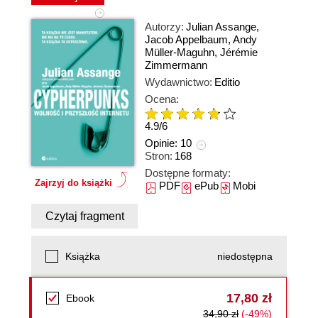
Autorzy:
Julian Assange
,
Jacob Appelbaum
,
Andy
Müller-Maguhn
,
Jérémie
Zimmermann
Wydawnictwo:
Editio
Ocena:
4.9
/
6
Opinie:
10
Stron:
168
Dostępne formaty:
Zajrzyj do książki
PDF
ePub
Mobi
Czytaj fragment
Książka
niedostępna
17,80 zł
Ebook
34,90 zł
(-49%)