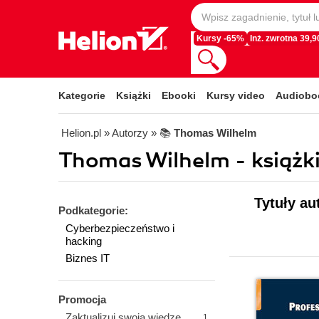
Kursy -65%
Inż. zwrotna 39,90
Kategorie
Książki
Ebooki
Kursy video
Audiobo
Helion.pl
» Autorzy
» 📚
Thomas Wilhelm
Thomas Wilhelm - książki
Tytuły au
Podkategorie:
Cyberbezpieczeństwo i
hacking
Biznes IT
Promocja
Zaktualizuj swoją wiedzę
1