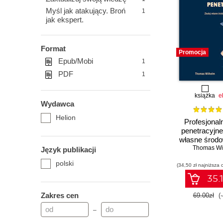
Myśl jak atakujący. Broń
1
jak ekspert.
Format
Promocja
Epub/Mobi
1
PDF
1
książka
e
Wydawca
Helion
Profesjonal
penetracyjne
własne środo
Thomas Wi
testó
Język publikacji
polski
(34,50 zł najniższa 
35.1
Zakres cen
69.00zł
(
–