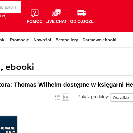
 zł
POMOC
LIVE CHAT
OD O,OOZŁ
oki
Promocje
Nowości
Bestsellery
Darmowe ebooki
, ebooki
tora: Thomas Wilhelm dostępne w księgarni He
Pokaż produkty:
Wszystkie