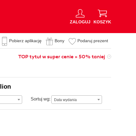
ZALOGUJ
KOSZYK
Pobierz aplikację
Bony
Podaruj prezent
TOP tytuł w super cenie » 50% taniej
lion
Data wydania
Sortuj wg:
Data wydania