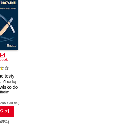
book
ne testy
. Zbuduj
wisko do
lhelm
w
cena z 30 dni)
9 zł
-49%)