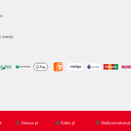
su
i zwroty
l
Sensus.pl
Editio.pl
DlaBystrzakow.pl