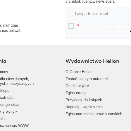
dla subskrybentów newslettera.
Daj nam znać.
*
Chcę otrzymywać na podany e-ma
u nas pojawił.
oraz nowościach wydawniczych.
nia
Wydawnictwo Helion
mocy
O Grupie Helion
dla niewidomych,
Zostań naszym autorem!
ych i niesłyszących
Oceń książkę
klepu
Zgłoś erratę
ywatności
Przykłady do książek
dostępności
Nagrody i wyróżnienia
zty wysyłki
Zgłoś naruszenie praw autorskich
ości
nasz serwis WWW