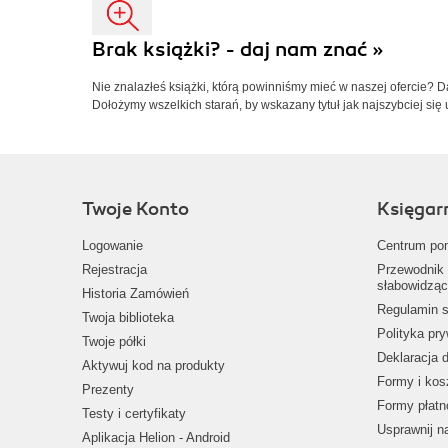
Brak książki? - daj nam znać »
Nie znalazłeś książki, którą powinniśmy mieć w naszej ofercie? 
Dołożymy wszelkich starań, by wskazany tytuł jak najszybciej się 
Twoje Konto
Księgar
Logowanie
Centrum po
Rejestracja
Przewodnik 
słabowidząc
Historia Zamówień
Regulamin s
Twoja biblioteka
Polityka pr
Twoje półki
Deklaracja 
Aktywuj kod na produkty
Formy i kos
Prezenty
Formy płatn
Testy i certyfikaty
Usprawnij 
Aplikacja Helion - Android