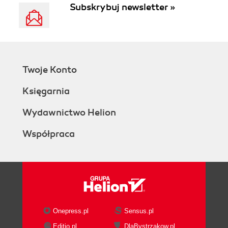
Subskrybuj newsletter »
Twoje Konto
Księgarnia
Wydawnictwo Helion
Współpraca
Onepress.pl
Sensus.pl
Editio.pl
DlaBystrzakow.pl