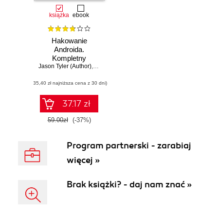
książka
ebook
Hakowanie
Androida.
Kompletny
Jason Tyler (Author)
przewodnik XDA
,
Will Verduzco (Contributor)
Developers po
(35,40 zł najniższa cena z 30 dni)
rootowaniu, ROM-
ach i
kompozycjach
37.17 zł
59.00zł
(-37%)
Program partnerski - zarabiaj
więcej »
Brak książki? - daj nam znać »