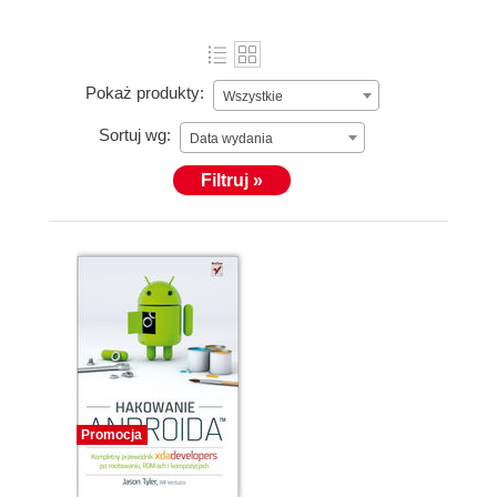
Pokaż produkty:
Wszystkie
Sortuj wg:
Data wydania
Filtruj »
Promocja