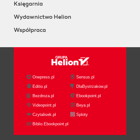
Księgarnia
Wydawnictwo Helion
Współpraca
Onepress.pl
Sensus.pl
Editio.pl
DlaBystrzakow.pl
Bezdroza.pl
Ebookpoint.pl
Videopoint.pl
Beya.pl
Czytalisek.pl
Sploty
Biblio.Ebookpoint.pl