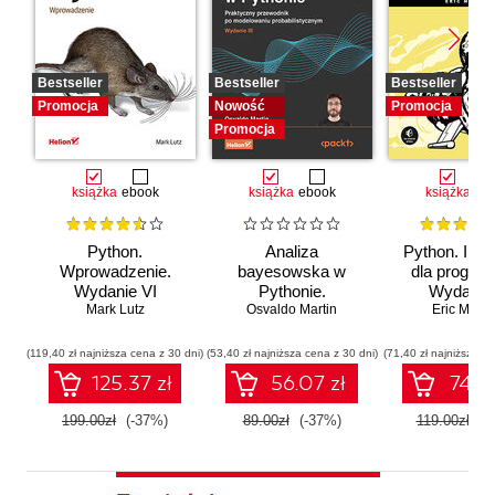
Bestseller
Bestseller
Bestseller
Promocja
Nowość
Promocja
Promocja
książka
ebook
książka
ebook
książka
eb
Python.
Analiza
Python. Inst
Wprowadzenie.
bayesowska w
dla program
Wydanie VI
Pythonie.
Wydanie I
Mark Lutz
Osvaldo Martin
Praktyczny
Eric Matth
przewodnik po
modelowaniu
(119,40 zł najniższa cena z 30 dni)
(53,40 zł najniższa cena z 30 dni)
(71,40 zł najniższa ce
probabilistycznym.
125.37 zł
56.07 zł
74.97
Wydanie III
199.00zł
(-37%)
89.00zł
(-37%)
119.00zł
(-