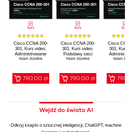
kurs
kurs
kurs
Cisco CCNA 200-
Cisco CCNA 200-
Cisco CCNA
301. Kurs video.
301. Kurs video.
301. Kurs v
Administrowanie
Podstawy sieci
Administro
urządzeniami Cisco
Adam Józefiok
komputerowych i
Adam Józefiok
bezpieczeń
Adam Józef
konfiguracji
sieci
790.00 zł
790.00 zł
790.0
Wejdź do świata AI
Odkryj książki o sztucznej inteligencji, ChatGPT, machine