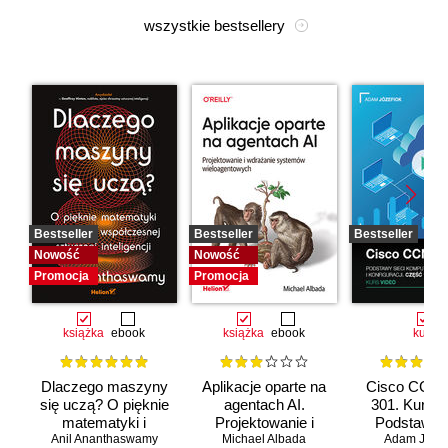
wszystkie bestsellery
Bestseller
Bestseller
Bestseller
Nowość
Nowość
Promocja
Promocja
książka
ebook
książka
ebook
kurs
Dlaczego maszyny
Aplikacje oparte na
Cisco CCNA
się uczą? O pięknie
agentach AI.
301. Kurs v
matematyki i
Projektowanie i
Podstawy s
Anil Ananthaswamy
działaniu
Michael Albada
wdrażanie
komputerow
Adam Józef