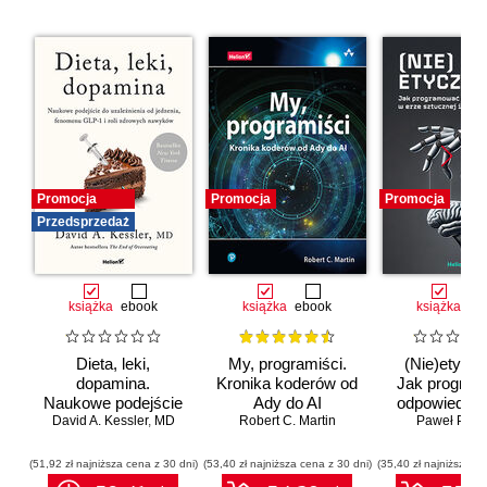
Promocja
Promocja
Promocja
Przedsprzedaż
książka
ebook
książka
ebook
książka
eb
Dieta, leki,
My, programiści.
(Nie)etyczn
dopamina.
Kronika koderów od
Jak progra
Naukowe podejście
Ady do AI
odpowiedzia
do uzależnienia od
David A. Kessler
,
MD
Robert C. Martin
erze sztuc
Paweł Półto
jedzenia, fenomenu
inteligenc
GLP-1 i roli
(51,92 zł najniższa cena z 30 dni)
(53,40 zł najniższa cena z 30 dni)
(35,40 zł najniższa ce
zdrowych nawyków