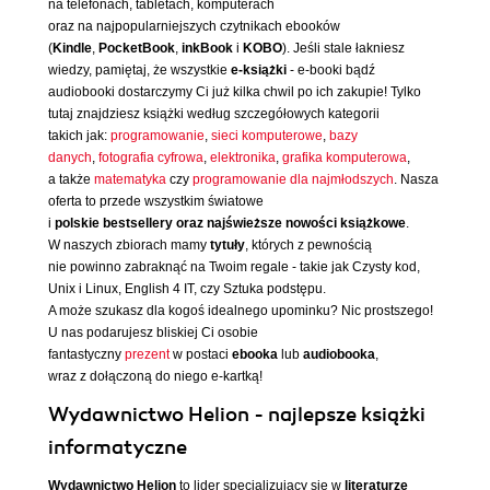
na telefonach, tabletach, komputerach
oraz na najpopularniejszych czytnikach ebooków
(
Kindle
,
PocketBook
,
inkBook
i
KOBO
). Jeśli stale łakniesz
wiedzy, pamiętaj, że wszystkie
e-książki
- e-booki bądź
audiobooki dostarczymy Ci już kilka chwil po ich zakupie! Tylko
tutaj znajdziesz książki według szczegółowych kategorii
takich jak:
programowanie
,
sieci komputerowe
,
bazy
danych
,
fotografia cyfrowa
,
elektronika
,
grafika komputerowa
,
a także
matematyka
czy
programowanie dla najmłodszych
. Nasza
oferta to przede wszystkim światowe
i
polskie bestsellery oraz najświeższe nowości książkowe
.
W naszych zbiorach mamy
tytuły
, których z pewnością
nie powinno zabraknąć na Twoim regale - takie jak Czysty kod,
Unix i Linux, English 4 IT, czy Sztuka podstępu.
A może szukasz dla kogoś idealnego upominku? Nic prostszego!
U nas podarujesz bliskiej Ci osobie
fantastyczny
prezent
w postaci
ebooka
lub
audiobooka
,
wraz z dołączoną do niego e-kartką!
Wydawnictwo Helion - najlepsze książki
informatyczne
Wydawnictwo Helion
to lider specjalizujący się w
literaturze