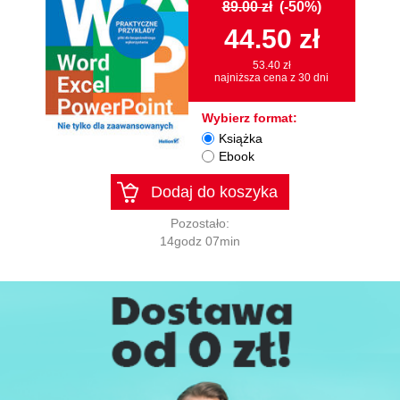
89.00 zł
(-50%)
44.50 zł
53.40 zł
najniższa cena z 30 dni
Wybierz format:
Książka
Ebook
Dodaj do koszyka
Pozostało:
14godz 07min