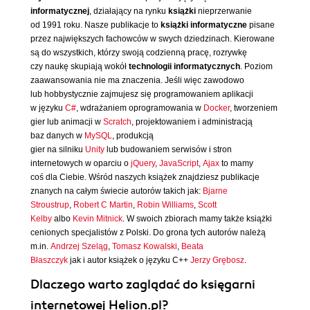
informatycznej
, działający na rynku
książki
nieprzerwanie
od 1991 roku. Nasze publikacje to
książki informatyczne
pisane
przez największych fachowców w swych dziedzinach. Kierowane
są do wszystkich, którzy swoją codzienną pracę, rozrywkę
czy naukę skupiają wokół
technologii informatycznych
. Poziom
zaawansowania nie ma znaczenia. Jeśli więc zawodowo
lub hobbystycznie zajmujesz się programowaniem aplikacji
w języku
C#
, wdrażaniem oprogramowania w
Docker
, tworzeniem
gier lub animacji w
Scratch
, projektowaniem i administracją
baz danych w
MySQL
, produkcją
gier na silniku
Unity
lub budowaniem serwisów i stron
internetowych w oparciu o
jQuery
,
JavaScript
,
Ajax
to mamy
coś dla Ciebie. Wśród naszych książek znajdziesz publikacje
znanych na całym świecie autorów takich jak:
Bjarne
Stroustrup
,
Robert C Martin
,
Robin Williams
,
Scott
Kelby
albo
Kevin Mitnick
. W swoich zbiorach mamy także książki
cenionych specjalistów z Polski. Do grona tych autorów należą
m.in.
Andrzej Szeląg
,
Tomasz Kowalski
,
Beata
Błaszczyk
jak i autor książek o języku C++
Jerzy Grębosz
.
Dlaczego warto zaglądać do księgarni
internetowej Helion.pl?