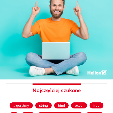
Najczęściej szukane
algorytmy
string
html
excel
free