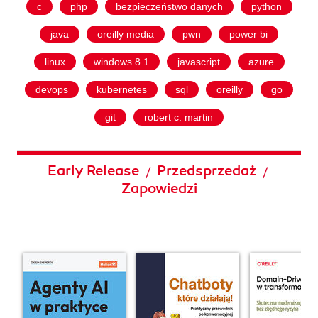
c
php
bezpieczeństwo danych
python
java
oreilly media
pwn
power bi
linux
windows 8.1
javascript
azure
devops
kubernetes
sql
oreilly
go
git
robert c. martin
Early Release
Przedsprzedaż
/
/
Zapowiedzi