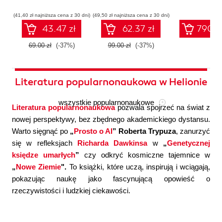
współczesnej
systemów
konfigura
sztucznej
wieloagentowych
(41,40 zł najniższa cena z 30 dni)
(49,50 zł najniższa cena z 30 dni)
inteligencji
43.47 zł
62.37 zł
790.0
69.00 zł
(-37%)
99.00 zł
(-37%)
Literatura popularnonaukowa w Helionie
wszystkie popularnonaukowe
Literatura popularnonaukowa
pozwala spojrzeć na świat z
nowej perspektywy, bez zbędnego akademickiego dystansu.
Warto sięgnąć po
„
Prosto o AI
” Roberta Trypuza
, zanurzyć
się w refleksjach
Richarda Dawkinsa
w
„
Genetycznej
księdze umarłych
”
czy odkryć kosmiczne tajemnice w
„
Nowe Ziemie
".
To książki, które uczą, inspirują i wciągają,
pokazując naukę jako fascynującą opowieść o
rzeczywistości i ludzkiej ciekawości.