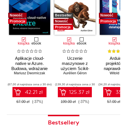
Nowość
Bestseller
Nowość
Promocja
Nowość
Promocja
Promocja
książka
ebook
książka
ebook
książka
eb
Aplikacje cloud-
Uczenie
Arduino. 
native w Azure.
maszynowe z
projektów, 
Budowa, wdrażanie
użyciem Scikit-
naprawdę dz
i bezpieczeństwo
Mariusz Dworniczak
Learn i PyTorch.
Aurélien Géron
Witold Wro
Koncepcje,
narzędzia i techniki
(67,00 zł najniższa cena z 30 dni)
(139,30 zł najniższa cena z 30
(34,20 zł najniższa ce
dni)
umożliwiające
42.21 zł
125.37 zł
35.91
konstruowanie
inteligentnych
67.00 zł
(-37%)
199.00 zł
(-37%)
57.00 zł
(-
systemów
Bestsellery