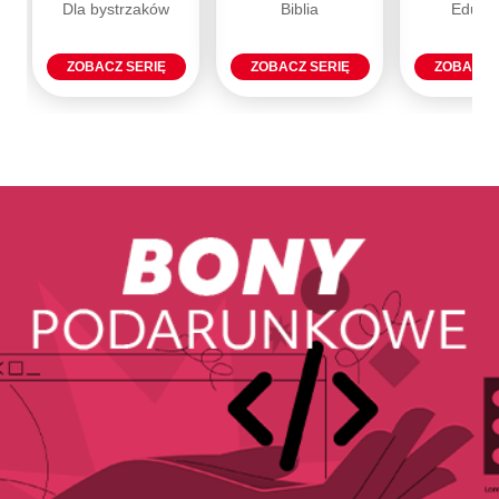
Dla bystrzaków
Biblia
Eduka
ZOBACZ SERIĘ
ZOBACZ SERIĘ
ZOBACZ 