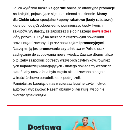
To, co wyróżnia naszą
księgarnię online
, to atrakcyjne
promocje
na książki
, pojawiające się u nas niemal codziennie.
Mamy
dla Ciebie także specjalne kupony rabatowe (kody rabatowe)
,
które pomogą Ci odpowiednio pomniejszyć kwoty Twoich
zakupów. Wystarczy, że zapiszesz się do naszego
newslettera
,
który pozwoli Ci być na bieżąco z książkowymi nowinkami
oraz z organizowanymi przez nas
akcjami promocyjnymi
.
Naszą misją jest
promowanie czytelnictwa
w Polsce oraz
zachęcanie do zdobywania nowej wiedzy. Zawsze dbamy także
o to, żeby zaspokoić potrzeby wszystkich czytelników, również
tych najbardziej wymagających - dlatego dokładamy wszelkich
starań, aby nasz oferta była często aktualizowana o bogate
w treści fachowe poradniki oraz podręczniki.
Pamiętaj, że kupując u nas wspierasz legalne czytelnictwo,
autorów i wydawców. Razem dbajmy o literaturę, wspólnie
tworząc rynek książki.