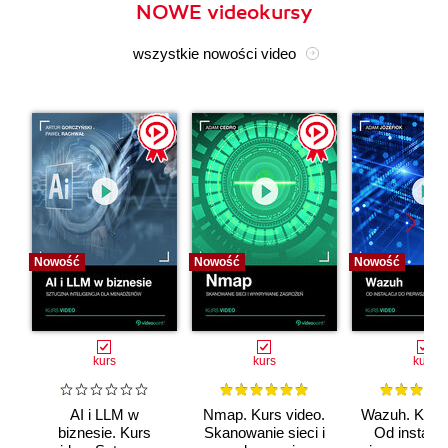
NOWE videokursy
wszystkie nowości video
Nowość
Nowość
Nowość
kurs
kurs
kurs
AI i LLM w
Nmap. Kurs video.
Wazuh. Kurs 
biznesie. Kurs
Skanowanie sieci i
Od instalac