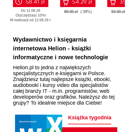
58.41 zł
54.29 zł
35.99
Do 11.08.26
89.00 zł
(-39%)
59.00 zł
(-
Oszczędzasz 10%!
W realizacji od 12.08.26 r.
Wydawnictwo i księgarnia
internetowa Helion - książki
informatyczne i nowe technologie
Helion.pl to jedna z największych
specjalistycznych e-księgarni w Polsce.
Znajdziesz tutaj najlepsze książki, ebooki,
audiobooki i kursy video dla specjalistów
całej branży IT - m.in. programistów, web
developerów oraz grafików. Należysz do tej
grupy? To idealnie miejsce dla Ciebie!
Książka tygodnia