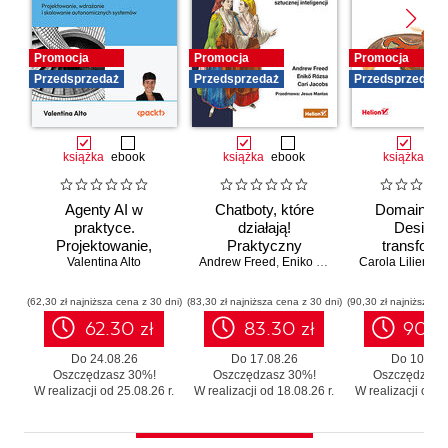
Promocja
Promocja
Promocja
Przedsprzedaż
Przedsprzedaż
Przedsprzedaż
książka
ebook
książka
ebook
książka
eb
Agenty AI w
Chatboty, które
Domain-Dr
praktyce.
działają!
Design 
Projektowanie,
Praktyczny
transforma
wdrażanie i
Valentina Alto
Andrew Freed
przewodnik po
,
Eniko Rozsa
,
Cari Jacobs
Carola Lilientha
systemó
skalowanie
konwersacyjnej
Skutecz
autonomicznych
sztucznej
moderniza
(62,30 zł najniższa cena z 30 dni)
(83,30 zł najniższa cena z 30 dni)
(90,30 zł najniższa ce
systemów
inteligencji
legacy b
62.30 zł
83.30 zł
90.3
zbędnego r
Do 24.08.26
Do 17.08.26
Do 10.08.
Oszczędzasz 30%!
Oszczędzasz 30%!
Oszczędzasz
W realizacji od 25.08.26 r.
W realizacji od 18.08.26 r.
W realizacji od 11