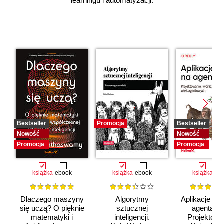
learningu i automatyzacji.
Bestseller
Promocja
Bestseller
Nowość
Nowość
Promocja
Promocja
książka
ebook
książka
ebook
książka
eb
Dlaczego maszyny
Algorytmy
Aplikacje opa
się uczą? O pięknie
sztucznej
agentach 
matematyki i
inteligencji.
Projektowan