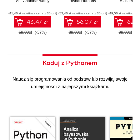
Anil Ananthaswamy
działaniu
Rishal Hurbans
Ilustrowany
Michael Alb
wdrażan
współczesnej
przewodnik
system
sztucznej
wieloagent
(41,40 zł najniższa cena z 30 dni)
(53,40 zł najniższa cena z 30 dni)
(49,50 zł najniższa ce
inteligencji
43.47 zł
56.07 zł
62.37
69.00zł
(-37%)
89.00zł
(-37%)
99.00zł
(-3
Koduj z Pythonem
Naucz się programowania od podstaw lub rozwijaj swoje
umiejętności z najlepszymi książkami.