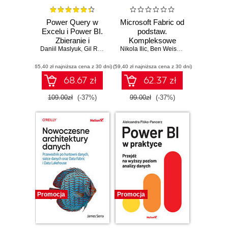
Power Query w
Microsoft Fabric od
Excelu i Power BI.
podstaw.
Zbieranie i
Kompleksowe
Daniil Maslyuk
przekształcanie
,
Gil Raviv
Nikola Ilic
projektowanie
,
Ben Weissman
danych. Wydanie II
nowoczesnej
(65,40 zł najniższa cena z 30 dni)
(59,40 zł najniższa cena z 30 dni)
analityki danych
68.67 zł
62.37 zł
109.00zł
(-37%)
99.00zł
(-37%)
Promocja
Promocja