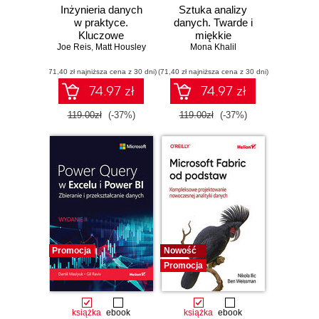
Inżynieria danych
Sztuka analizy
w praktyce.
danych. Twarde i
Kluczowe
miękkie
Joe Reis
koncepcje i
,
Matt Housley
umiejętności w
Mona Khalil
najlepsze
czasach sztucznej
(71,40 zł najniższa cena z 30 dni)
technologie
(71,40 zł najniższa cena z 30 dni)
inteligencji
74.97 zł
74.97 zł
119.00zł
(-37%)
119.00zł
(-37%)
Promocja
Nowość
Promocja
książka
ebook
książka
ebook