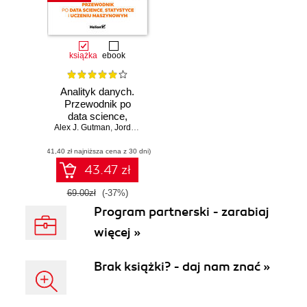
książka
ebook
Analityk danych.
Przewodnik po
data science,
Alex J. Gutman
statystyce i
,
Jordan Goldmeier
uczeniu
(41,40 zł najniższa cena z 30 dni)
maszynowym
43.47 zł
69.00zł
(-37%)
Program partnerski - zarabiaj
więcej »
Brak książki? - daj nam znać »