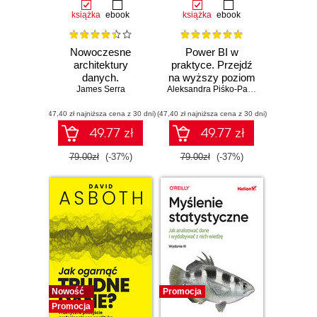
książka
ebook
książka
ebook
Nowoczesne
Power BI w
architektury
praktyce. Przejdź
danych.
na wyższy poziom
Przewodnik po
James Serra
analizy danych
Aleksandra Piśko-Pancerz
hurtowni danych,
(47,40 zł najniższa cena z 30 dni)
siatce danych oraz
(47,40 zł najniższa cena z 30 dni)
Data Fabric i Data
49.77 zł
49.77 zł
Lakehouse
79.00zł
(-37%)
79.00zł
(-37%)
Nowość
Promocja
Promocja