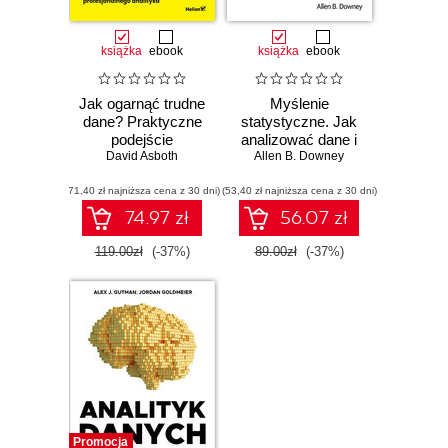
książka
ebook
książka
ebook
Jak ogarnąć trudne
Myślenie
dane? Praktyczne
statystyczne. Jak
podejście
analizować dane i
profesjonalnego
David Asboth
wydobywać z nich
Allen B. Downey
analityka
wiedzę. Wydanie
(71,40 zł najniższa cena z 30 dni)
(53,40 zł najniższa cena z 30 dni)
III
74.97 zł
56.07 zł
119.00zł
(-37%)
89.00zł
(-37%)
Promocja