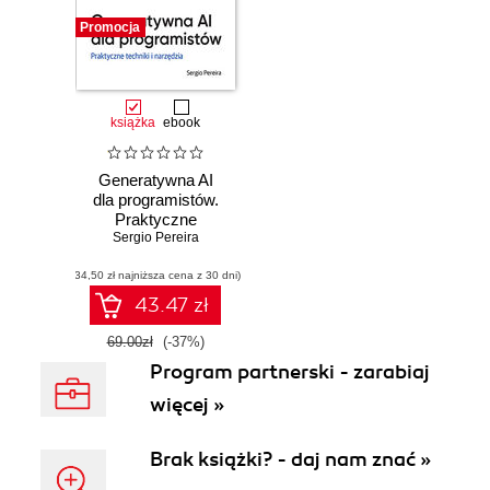
Promocja
książka
ebook
Generatywna AI
dla programistów.
Praktyczne
techniki i narzędzia
Sergio Pereira
(34,50 zł najniższa cena z 30 dni)
43.47 zł
69.00zł
(-37%)
Program partnerski - zarabiaj
więcej »
Brak książki? - daj nam znać »