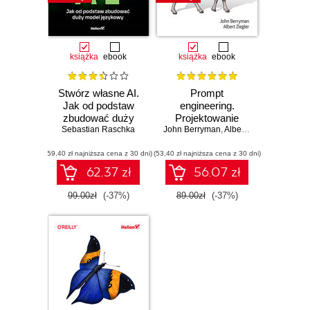
książka
ebook
książka
ebook
Stwórz własne AI.
Prompt
Jak od podstaw
engineering.
zbudować duży
Projektowanie
model językowy
Sebastian Raschka
John Berryman
aplikacji z
,
Albert Ziegler
wykorzystaniem
(59,40 zł najniższa cena z 30 dni)
(53,40 zł najniższa cena z 30 dni)
LLM
62.37 zł
56.07 zł
99.00zł
(-37%)
89.00zł
(-37%)