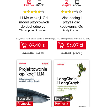
książka
ebook
książka
ebook
LLMs w akcji. Od
Vibe coding i
modeli językowych
przyszłość
do dochodowych
kodowania. Od
produktów
Christopher Brousseau
,
Matt Sharp
programisty do
Addy Osmani
dewelopera ery AI
(89,40 zł najniższa cena z 30 dni)
(53,40 zł najniższa cena z 30 dni)
89.40 zł
56.07 zł
149.00zł
(-40%)
89.00zł
(-37%)
Bestseller
Bestseller
Promocja
Promocja