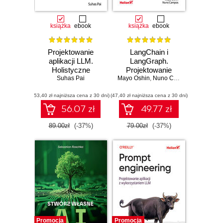
książka
ebook
książka
ebook
Projektowanie
LangChain i
aplikacji LLM.
LangGraph.
Holistyczne
Projektowanie
podejście do
Suhas Pai
Mayo Oshin
aplikacji opartych
,
Nuno Campos
dużych modeli
na dużych
(53,40 zł najniższa cena z 30 dni)
językowych
(47,40 zł najniższa cena z 30 dni)
modelach
językowych w
56.07 zł
49.77 zł
praktyce
89.00zł
(-37%)
79.00zł
(-37%)
Promocja
Promocja