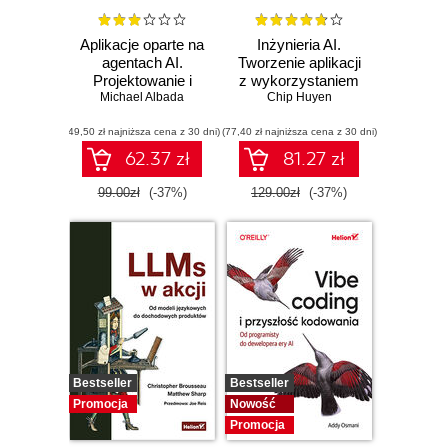
Aplikacje oparte na
Inżynieria AI.
agentach AI.
Tworzenie aplikacji
Projektowanie i
z wykorzystaniem
Michael Albada
wdrażanie
modeli bazowych
Chip Huyen
systemów
(49,50 zł najniższa cena z 30 dni)
wieloagentowych
(77,40 zł najniższa cena z 30 dni)
62.37 zł
81.27 zł
99.00zł
(-37%)
129.00zł
(-37%)
Bestseller
Bestseller
Promocja
Nowość
Promocja