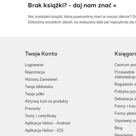
Brak książki? - daj nam znać »
Nie znalazłeś książki, którą powinniśmy mieć w naszej ofercie? 
Dołożymy wszelkich starań, by wskazany tytuł jak najszybciej się 
Twoje Konto
Księgar
Logowanie
Centrum po
Rejestracja
Przewodnik 
słabowidząc
Historia Zamówień
Regulamin s
Twoja biblioteka
Polityka pr
Twoje półki
Deklaracja 
Aktywuj kod na produkty
Formy i kos
Prezenty
Formy płatn
Testy i certyfikaty
Usprawnij 
Aplikacja Helion - Android
Blog
Aplikacja Helion - iOS
Newsletter