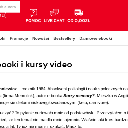
 zł
POMOC
LIVE CHAT
OD O,OOZŁ
oki
Promocje
Nowości
Bestsellery
Darmowe ebooki
ooki i kursy video
hniewicz
– rocznik 1964. Absolwent politologii i nauk społecznych n
a (firma Memolink), autor e-booka
Sorry memory?
. Mieszka w Anglii
onuje się dietami niskowęglowodanowymi (keto, carnivore).
 uczyć? To pytanie nurtowało mnie od podstawówki. Przeczytałem o 
ieć, że ten temat nie ma dla mnie tajemnic. Właśnie taki kurs bardz
ścia lat. Ty już nie musisz szukać. Masz to.