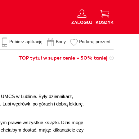
ZALOGUJ
KOSZYK
Pobierz aplikację
Bony
Podaruj prezent
TOP tytuł w super cenie » 50% taniej
a UMCS w Lublinie. Były dziennikarz,
. Lubi wędrówki po górach i dobrą lekturę.
tym prawie wszystkie książki. Dziś mogę
o chciałbym dostać, mając kilkanaście czy