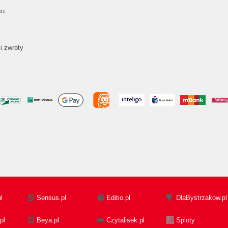
su
i zwroty
l
Sensus.pl
Editio.pl
DlaBystrzakow.pl
pl
Beya.pl
Czytalisek.pl
Sploty