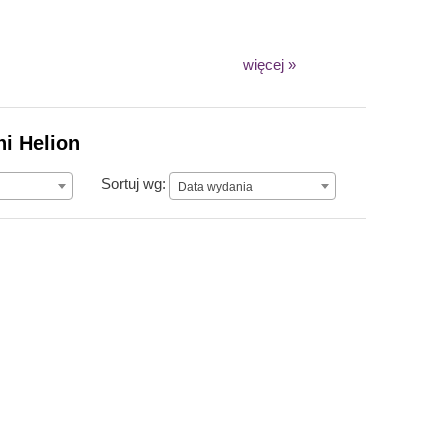
więcej »
ni Helion
Data wydania
Sortuj wg:
Data wydania