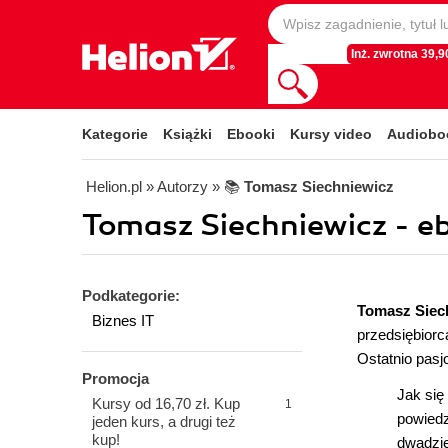
Inż. zwrotna 39,90
Kategorie
Książki
Ebooki
Kursy video
Audiobo
Helion.pl
» Autorzy
» 📚
Tomasz Siechniewicz
Tomasz Siechniewicz - eb
Podkategorie:
Tomasz Siec
Biznes IT
przedsiębiorc
Ostatnio pasj
Promocja
Jak się
Kursy od 16,70 zł. Kup
1
powiedz
jeden kurs, a drugi też
kup!
dwadzie