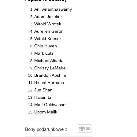
Anil Ananthaswamy
Adam Józefiok
Witold Wrotek
Aurélien Géron
Witold Krieser
Chip Huyen
Mark Lutz
Michael Albada
Chrissy LeMaire
Brandon Abshire
Rishal Hurbans
Jun Shan
Haibin Li
Matt Goldwasser
Upom Malik
Bony podarunkowe »