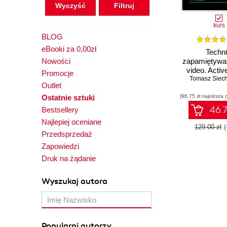
Wyczyść
kurs
BLOG
eBooki za 0,00zł
Techni
Nowości
zapamiętywan
video. Active
Promocje
Tomasz Siech
mechan
Outlet
pamięci
Ostatnie sztuki
(96,75 zł najniższa 
46.7
Bestsellery
Najlepiej oceniane
129.00 zł
Przedsprzedaż
Zapowiedzi
Druk na żądanie
Wyszukaj autora
Popularni autorzy