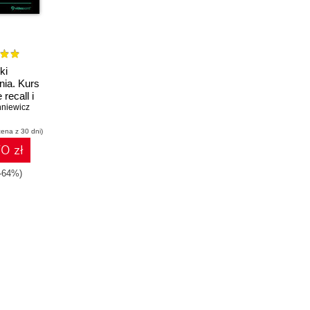
ki
ia. Kurs
 recall i
niewicz
izmy
owe
cena z 30 dni)
0 zł
(-64%)