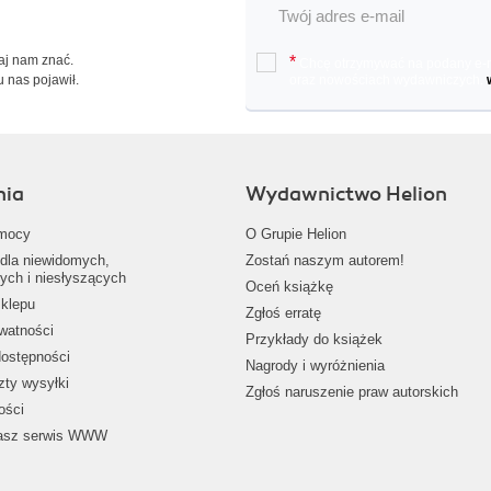
Daj nam znać.
*
Chcę otrzymywać na podany e-ma
u nas pojawił.
oraz nowościach wydawniczych.
nia
Wydawnictwo Helion
mocy
O Grupie Helion
dla niewidomych,
Zostań naszym autorem!
ych i niesłyszących
Oceń książkę
klepu
Zgłoś erratę
ywatności
Przykłady do książek
dostępności
Nagrody i wyróżnienia
zty wysyłki
Zgłoś naruszenie praw autorskich
ości
nasz serwis WWW