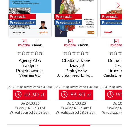
Promocja
Promocja
Promocja
Przedsprzedaż
Przedsprzedaż
Przedsprzedaż
książka
ebook
książka
ebook
książka
eb
Agenty AI w
Chatboty, które
Domain-Dr
praktyce.
działają!
Design 
Projektowanie,
Praktyczny
transforma
wdrażanie i
Valentina Alto
Andrew Freed
przewodnik po
,
Eniko Rozsa
,
Cari Jacobs
Carola Lilientha
systemó
skalowanie
konwersacyjnej
Skutecz
autonomicznych
sztucznej
moderniza
(62,30 zł najniższa cena z 30 dni)
(83,30 zł najniższa cena z 30 dni)
(90,30 zł najniższa ce
systemów
inteligencji
legacy b
62.30 zł
83.30 zł
90.3
zbędnego r
Do 24.08.26
Do 17.08.26
Do 10.08.
Oszczędzasz 30%!
Oszczędzasz 30%!
Oszczędzasz
W realizacji od 25.08.26 r.
W realizacji od 18.08.26 r.
W realizacji od 11