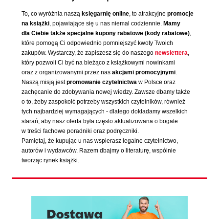
To, co wyróżnia naszą
księgarnię online
, to atrakcyjne
promocje
na książki
, pojawiające się u nas niemal codziennie.
Mamy
dla Ciebie także specjalne kupony rabatowe (kody rabatowe)
,
które pomogą Ci odpowiednio pomniejszyć kwoty Twoich
zakupów. Wystarczy, że zapiszesz się do naszego
newslettera
,
który pozwoli Ci być na bieżąco z książkowymi nowinkami
oraz z organizowanymi przez nas
akcjami promocyjnymi
.
Naszą misją jest
promowanie czytelnictwa
w Polsce oraz
zachęcanie do zdobywania nowej wiedzy. Zawsze dbamy także
o to, żeby zaspokoić potrzeby wszystkich czytelników, również
tych najbardziej wymagających - dlatego dokładamy wszelkich
starań, aby nasz oferta była często aktualizowana o bogate
w treści fachowe poradniki oraz podręczniki.
Pamiętaj, że kupując u nas wspierasz legalne czytelnictwo,
autorów i wydawców. Razem dbajmy o literaturę, wspólnie
tworząc rynek książki.