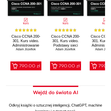
kurs
kurs
kurs
Cisco CCNA 200-
Cisco CCNA 200-
Cisco CCNA
301. Kurs video.
301. Kurs video.
301. Kurs v
Administrowanie
Podstawy sieci
Administro
urządzeniami Cisco
Adam Józefiok
komputerowych i
Adam Józefiok
bezpieczeń
Adam Józef
konfiguracji
sieci
790.00 zł
790.00 zł
790.0
Wejdź do świata AI
Odkryj książki o sztucznej inteligencji, ChatGPT, machine