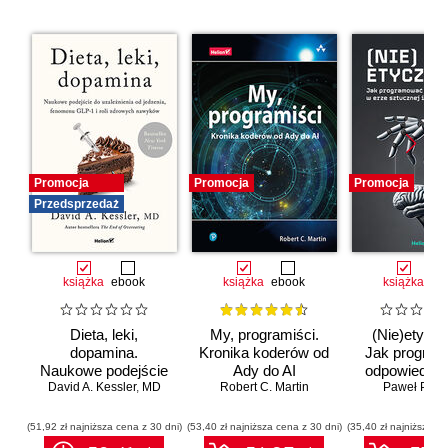
Promocja
Promocja
Promocja
Przedsprzedaż
książka
ebook
książka
ebook
książka
eb
Dieta, leki,
My, programiści.
(Nie)etyczn
dopamina.
Kronika koderów od
Jak progra
Naukowe podejście
Ady do AI
odpowiedzia
do uzależnienia od
David A. Kessler
,
MD
Robert C. Martin
erze sztuc
Paweł Półto
jedzenia, fenomenu
inteligenc
GLP-1 i roli
(51,92 zł najniższa cena z 30 dni)
(53,40 zł najniższa cena z 30 dni)
(35,40 zł najniższa ce
zdrowych nawyków