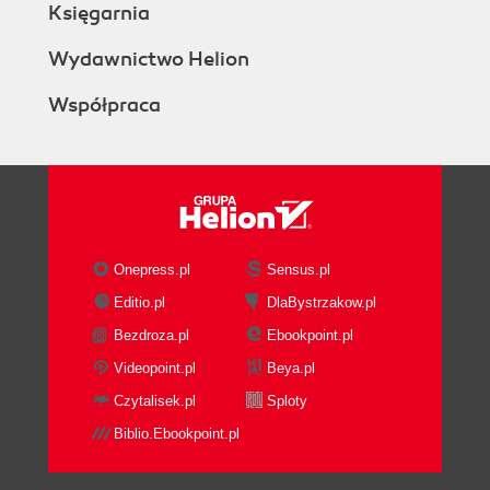
Księgarnia
Wydawnictwo Helion
Współpraca
Onepress.pl
Sensus.pl
Editio.pl
DlaBystrzakow.pl
Bezdroza.pl
Ebookpoint.pl
Videopoint.pl
Beya.pl
Czytalisek.pl
Sploty
Biblio.Ebookpoint.pl