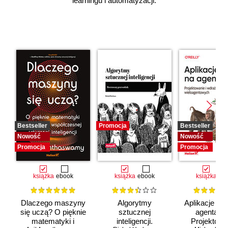
learningu i automatyzacji.
Bestseller
Promocja
Bestseller
Nowość
Nowość
Promocja
Promocja
książka
ebook
książka
ebook
książka
eb
Dlaczego maszyny
Algorytmy
Aplikacje opa
się uczą? O pięknie
sztucznej
agentach 
matematyki i
inteligencji.
Projektowan