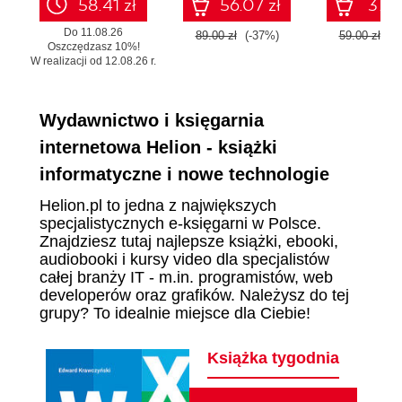
58.41 zł
56.07 zł
37.17
Do 11.08.26
89.00 zł
(-37%)
59.00 zł
(-
Oszczędzasz 10%!
W realizacji od 12.08.26 r.
Wydawnictwo i księgarnia
internetowa Helion - książki
informatyczne i nowe technologie
Helion.pl to jedna z największych
specjalistycznych e-księgarni w Polsce.
Znajdziesz tutaj najlepsze książki, ebooki,
audiobooki i kursy video dla specjalistów
całej branży IT - m.in. programistów, web
developerów oraz grafików. Należysz do tej
grupy? To idealnie miejsce dla Ciebie!
Książka tygodnia