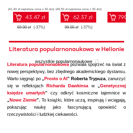
współczesnej
systemów
konfigura
sztucznej
wieloagentowych
(41,40 zł najniższa cena z 30 dni)
(49,50 zł najniższa cena z 30 dni)
inteligencji
43.47 zł
62.37 zł
790.0
69.00 zł
(-37%)
99.00 zł
(-37%)
Literatura popularnonaukowa w Helionie
wszystkie popularnonaukowe
Literatura popularnonaukowa
pozwala spojrzeć na świat z
nowej perspektywy, bez zbędnego akademickiego dystansu.
Warto sięgnąć po
„
Prosto o AI
” Roberta Trypuza
, zanurzyć
się w refleksjach
Richarda Dawkinsa
w
„
Genetycznej
księdze umarłych
”
czy odkryć kosmiczne tajemnice w
„
Nowe Ziemie
".
To książki, które uczą, inspirują i wciągają,
pokazując naukę jako fascynującą opowieść o
rzeczywistości i ludzkiej ciekawości.