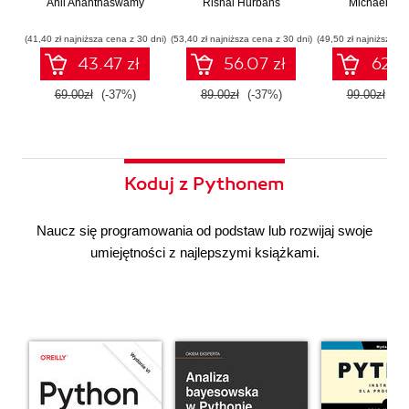
Anil Ananthaswamy
działaniu
Rishal Hurbans
Ilustrowany
Michael Alb
wdrażan
współczesnej
przewodnik
system
sztucznej
wieloagent
(41,40 zł najniższa cena z 30 dni)
(53,40 zł najniższa cena z 30 dni)
(49,50 zł najniższa ce
inteligencji
43.47 zł
56.07 zł
62.37
69.00zł
(-37%)
89.00zł
(-37%)
99.00zł
(-3
Koduj z Pythonem
Naucz się programowania od podstaw lub rozwijaj swoje
umiejętności z najlepszymi książkami.