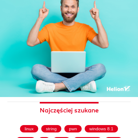
Najczęściej szukane
linux
string
pwn
windows 8.1