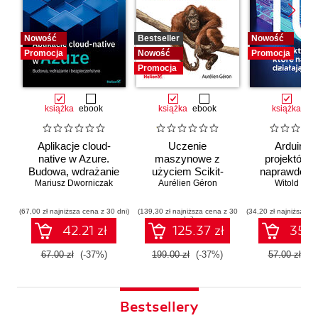
Nowość
Bestseller
Nowość
Promocja
Nowość
Promocja
Promocja
książka
ebook
książka
ebook
książka
eb
Aplikacje cloud-
Uczenie
Arduino. 
native w Azure.
maszynowe z
projektów, 
Budowa, wdrażanie
użyciem Scikit-
naprawdę dz
i bezpieczeństwo
Mariusz Dworniczak
Learn i PyTorch.
Aurélien Géron
Witold Wro
Koncepcje,
narzędzia i techniki
(67,00 zł najniższa cena z 30 dni)
(139,30 zł najniższa cena z 30
(34,20 zł najniższa ce
dni)
umożliwiające
42.21 zł
125.37 zł
35.91
konstruowanie
inteligentnych
67.00 zł
(-37%)
199.00 zł
(-37%)
57.00 zł
(-
systemów
Bestsellery