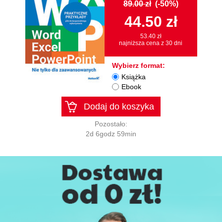
89.00 zł
(-50%)
44.50 zł
53.40 zł
najniższa cena z 30 dni
Wybierz format:
Książka
Ebook
Dodaj do koszyka
Pozostało:
2d 6godz 59min