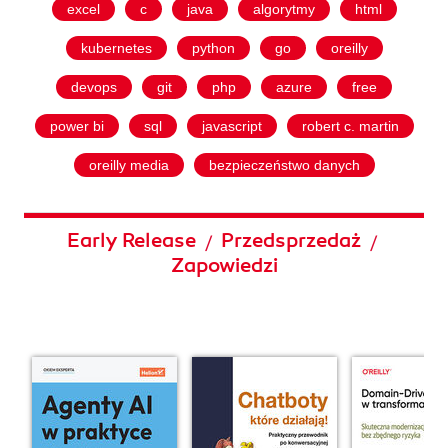
excel
c
java
algorytmy
html
kubernetes
python
go
oreilly
devops
git
php
azure
free
power bi
sql
javascript
robert c. martin
oreilly media
bezpieczeństwo danych
Early Release
Przedsprzedaż
/
/
Zapowiedzi