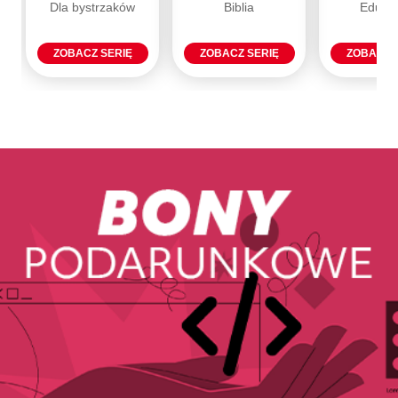
Dla bystrzaków
Biblia
Eduka
ZOBACZ SERIĘ
ZOBACZ SERIĘ
ZOBACZ 