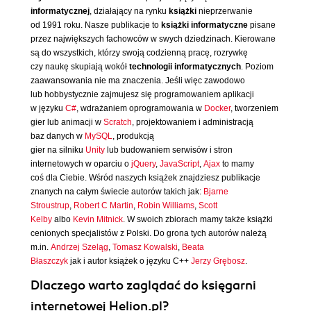
informatycznej
, działający na rynku
książki
nieprzerwanie
od 1991 roku. Nasze publikacje to
książki informatyczne
pisane
przez największych fachowców w swych dziedzinach. Kierowane
są do wszystkich, którzy swoją codzienną pracę, rozrywkę
czy naukę skupiają wokół
technologii informatycznych
. Poziom
zaawansowania nie ma znaczenia. Jeśli więc zawodowo
lub hobbystycznie zajmujesz się programowaniem aplikacji
w języku
C#
, wdrażaniem oprogramowania w
Docker
, tworzeniem
gier lub animacji w
Scratch
, projektowaniem i administracją
baz danych w
MySQL
, produkcją
gier na silniku
Unity
lub budowaniem serwisów i stron
internetowych w oparciu o
jQuery
,
JavaScript
,
Ajax
to mamy
coś dla Ciebie. Wśród naszych książek znajdziesz publikacje
znanych na całym świecie autorów takich jak:
Bjarne
Stroustrup
,
Robert C Martin
,
Robin Williams
,
Scott
Kelby
albo
Kevin Mitnick
. W swoich zbiorach mamy także książki
cenionych specjalistów z Polski. Do grona tych autorów należą
m.in.
Andrzej Szeląg
,
Tomasz Kowalski
,
Beata
Błaszczyk
jak i autor książek o języku C++
Jerzy Grębosz
.
Dlaczego warto zaglądać do księgarni
internetowej Helion.pl?