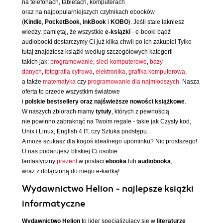
na telefonach, tabletach, komputerach
oraz na najpopularniejszych czytnikach ebooków
(
Kindle
,
PocketBook
,
inkBook
i
KOBO
). Jeśli stale łakniesz
wiedzy, pamiętaj, że wszystkie
e-książki
- e-booki bądź
audiobooki dostarczymy Ci już kilka chwil po ich zakupie! Tylko
tutaj znajdziesz książki według szczegółowych kategorii
takich jak:
programowanie
,
sieci komputerowe
,
bazy
danych
,
fotografia cyfrowa
,
elektronika
,
grafika komputerowa
,
a także
matematyka
czy
programowanie dla najmłodszych
. Nasza
oferta to przede wszystkim światowe
i
polskie bestsellery oraz najświeższe nowości książkowe
.
W naszych zbiorach mamy
tytuły
, których z pewnością
nie powinno zabraknąć na Twoim regale - takie jak Czysty kod,
Unix i Linux, English 4 IT, czy Sztuka podstępu.
A może szukasz dla kogoś idealnego upominku? Nic prostszego!
U nas podarujesz bliskiej Ci osobie
fantastyczny
prezent
w postaci
ebooka
lub
audiobooka
,
wraz z dołączoną do niego e-kartką!
Wydawnictwo Helion - najlepsze książki
informatyczne
Wydawnictwo Helion
to lider specjalizujący się w
literaturze