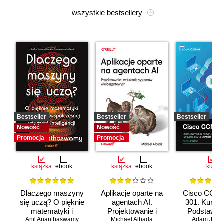
wszystkie bestsellery
Bestseller
Bestseller
Bestseller
Nowość
Nowość
Promocja
Promocja
książka
ebook
książka
ebook
kurs
Dlaczego maszyny
Aplikacje oparte na
Cisco CCNA
się uczą? O pięknie
agentach AI.
301. Kurs v
matematyki i
Projektowanie i
Podstawy s
Anil Ananthaswamy
działaniu
Michael Albada
wdrażanie
komputerow
Adam Józef