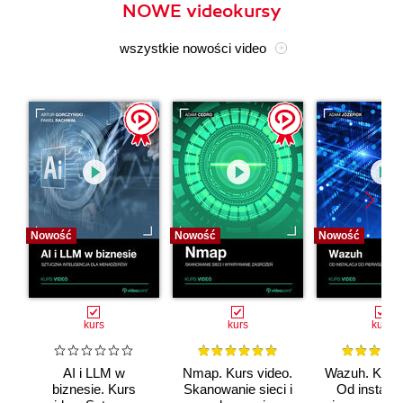
NOWE videokursy
wszystkie nowości video
Nowość
Nowość
Nowość
kurs
kurs
kurs
AI i LLM w
Nmap. Kurs video.
Wazuh. Kurs 
biznesie. Kurs
Skanowanie sieci i
Od instalac