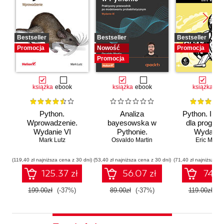
Bestseller
Bestseller
Bestseller
Promocja
Nowość
Promocja
Promocja
książka
ebook
książka
ebook
książka
eb
Python.
Analiza
Python. Inst
Wprowadzenie.
bayesowska w
dla program
Wydanie VI
Pythonie.
Wydanie I
Mark Lutz
Osvaldo Martin
Praktyczny
Eric Matth
przewodnik po
modelowaniu
(119,40 zł najniższa cena z 30 dni)
(53,40 zł najniższa cena z 30 dni)
(71,40 zł najniższa ce
probabilistycznym.
125.37 zł
56.07 zł
74.97
Wydanie III
199.00zł
(-37%)
89.00zł
(-37%)
119.00zł
(-