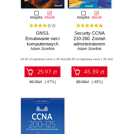
książka
ebook
książka
ebook
GNS3.
Security CCNA
Emulowanie sieci
210-260. Zostań
komputerowych
administratorem
Adam Józefiok
Cisco
Adam Józefiok
sieci
komputerowych
(24,50 zł najniższa cena z 30 dni)
(44,50 zł najniższa cena z 30 dni)
Cisco
25.97 zł
45.39 zł
49.00zł
(-47%)
89.00zł
(-49%)