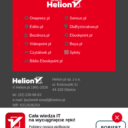
Onepress.pl
Sensus.pl
Editio.pl
DlaBystrzakow.pl
Bezdroza.pl
Ebookpoint.pl
Videopoint.pl
Beya.pl
Czytalisek.pl
Sploty
Biblio.Ebookpoint.pl
Helion.pl sp. z o.o.
ul. Kościuszki 1c
© Helion.pl 1991-2026
44-100 Gliwice
tel. (32) 230-98-63
e-mail:
[wyświetl email]@helion.pl
NIP: 6312636254
Regon: 241989027
Designed with ♥ by
Tonik.pl