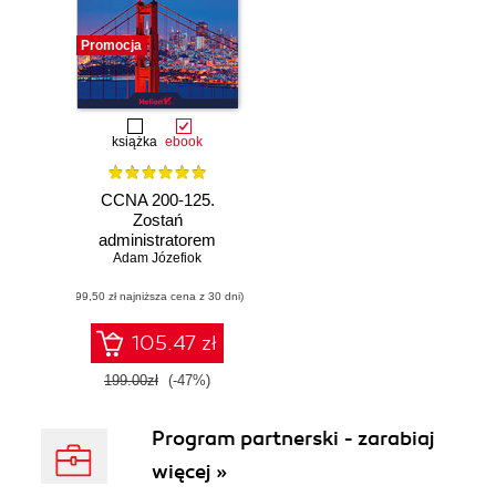
Promocja
książka
ebook
CCNA 200-125.
Zostań
administratorem
Adam Józefiok
sieci
komputerowych
(99,50 zł najniższa cena z 30 dni)
Cisco
105.47 zł
199.00zł
(-47%)
Program partnerski - zarabiaj
więcej »