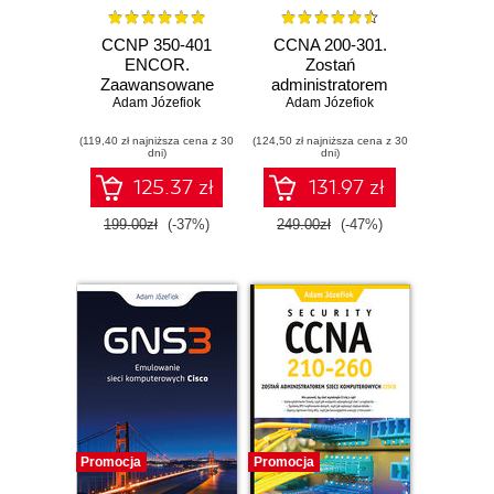
CCNP 350-401
CCNA 200-301.
ENCOR.
Zostań
Zaawansowane
administratorem
administrowanie
Adam Józefiok
Adam Józefiok
sieci
siecią Cisco
komputerowych
(119,40 zł najniższa cena z 30
(124,50 zł najniższa cena z 30
Cisco
dni)
dni)
125.37 zł
131.97 zł
199.00zł
(-37%)
249.00zł
(-47%)
Promocja
Promocja