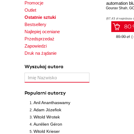
Promocje
automation blu
Gourav Shah
manage your 
,
GOURA
Outlet
infrastru
Ostatnie sztuki
(67,43 zł najniższa 
Bestsellery
80.9
Najlepiej oceniane
89.90 zł
(
Przedsprzedaż
Zapowiedzi
Druk na żądanie
Wyszukaj autora
Popularni autorzy
Anil Ananthaswamy
Adam Józefiok
Witold Wrotek
Aurélien Géron
Witold Krieser