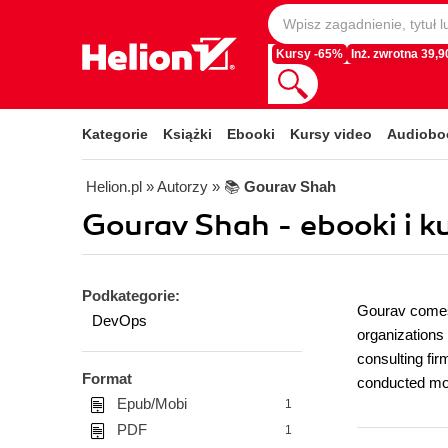
Kursy -65%
Inż. zwrotna 39,90
Kategorie
Książki
Ebooki
Kursy video
Audiobo
Helion.pl
» Autorzy
» 📚
Gourav Shah
Gourav Shah - ebooki i k
Podkategorie:
Gourav comes 
DevOps
organizations
consulting fir
Format
conducted more
Epub/Mobi
1
PDF
1