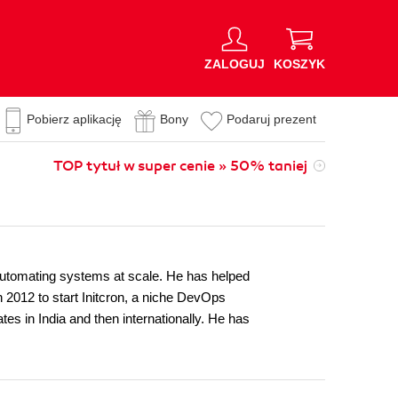
ZALOGUJ
KOSZYK
Pobierz aplikację
Bony
Podaruj prezent
TOP tytuł w super cenie » 50% taniej
automating systems at scale. He has helped
 2012 to start Initcron, a niche DevOps
es in India and then internationally. He has