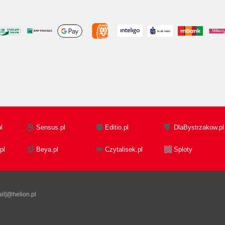
l
Sensus.pl
Editio.pl
DlaBystrzakow.pl
pl
Beya.pl
Czytalisek.pl
Sploty
il]@helion.pl