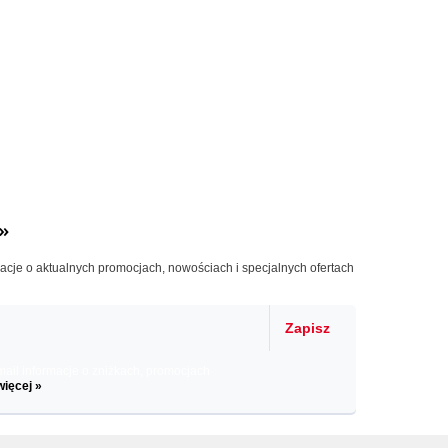
»
macje o aktualnych promocjach, nowościach i specjalnych ofertach
Zapisz
il informacje o zniżkach, promocjach
więcej »