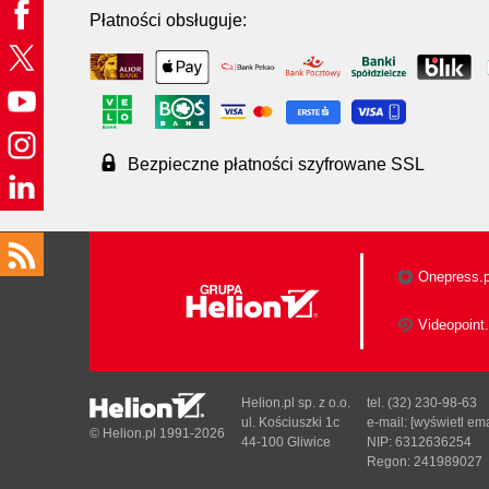
Płatności obsługuje:
Bezpieczne płatności szyfrowane SSL
Onepress.p
Videopoint.
Helion.pl sp. z o.o.
tel. (32) 230-98-63
ul. Kościuszki 1c
e-mail:
[wyświetl ema
© Helion.pl 1991-2026
44-100 Gliwice
NIP: 6312636254
Regon: 241989027