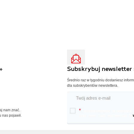
»
Subskrybuj newsletter 
Średnio raz w tygodniu dostaniesz infor
dla subskrybentów newslettera.
Daj nam znać.
*
Chcę otrzymywać na podany e-ma
u nas pojawił.
oraz nowościach wydawniczych.