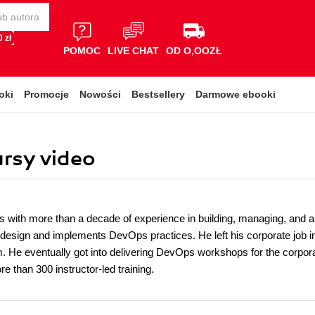
 zł
POMOC
LIVE CHAT
OD O,OOZŁ
oki
Promocje
Nowości
Bestsellery
Darmowe ebooki
ursy video
with more than a decade of experience in building, managing, and 
 design and implements DevOps practices. He left his corporate job in
m. He eventually got into delivering DevOps workshops for the corporat
 than 300 instructor-led training.