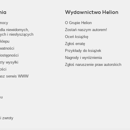
nia
Wydawnictwo Helion
mocy
O Grupie Helion
dla niewidomych,
Zostań naszym autorem!
ych i niesłyszących
Oceń książkę
klepu
Zgłoś erratę
ywatności
Przykłady do książek
dostępności
Nagrody i wyróżnienia
zty wysyłki
Zgłoś naruszenie praw autorskich
ości
nasz serwis WWW
su
i zwroty