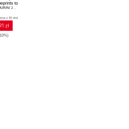
eprints to
multitier
V JAWAHAR SHAH
cture
cena z 30 dni)
1 zł
-10%)