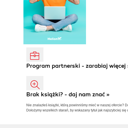
Program partnerski - zarabiaj więcej 
Brak książki? - daj nam znać »
Nie znalazłeś książki, którą powinniśmy mieć w naszej ofercie? 
Dołożymy wszelkich starań, by wskazany tytuł jak najszybciej się 