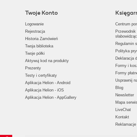
Twoje Konto
Księgar
Logowanie
Centrum po
Rejestracja
Przewodnik 
słabowidząc
Historia Zamówień
Regulamin s
Twoja biblioteka
Polityka pr
Twoje półki
Deklaracja 
Aktywuj kod na produkty
Formy i kos
Prezenty
Formy płatn
Testy i certyfikaty
Usprawnij 
Aplikacja Helion - Android
Blog
Aplikacja Helion - iOS
Newsletter
Aplikacja Helion - AppGallery
Mapa serwi
LiveChat
Kontakt
Reklamacje 