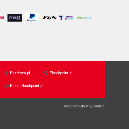
Bezdroza.pl
Ebookpoint.pl
Biblio.Ebookpoint.pl
Designed with ♥ by
Tonik.pl