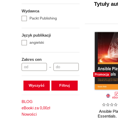
Tytuły au
Wydawca
Packt Publishing
Język publikacji
angielski
Zakres cen
–
Promocja
Wyczyść
ebo
BLOG
eBooki za 0,00zł
Ansible Pl
Nowości
Essentials.