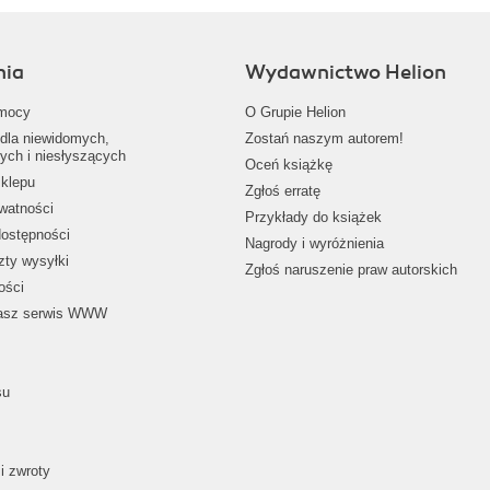
nia
Wydawnictwo Helion
mocy
O Grupie Helion
dla niewidomych,
Zostań naszym autorem!
ych i niesłyszących
Oceń książkę
klepu
Zgłoś erratę
ywatności
Przykłady do książek
dostępności
Nagrody i wyróżnienia
zty wysyłki
Zgłoś naruszenie praw autorskich
ości
nasz serwis WWW
su
i zwroty