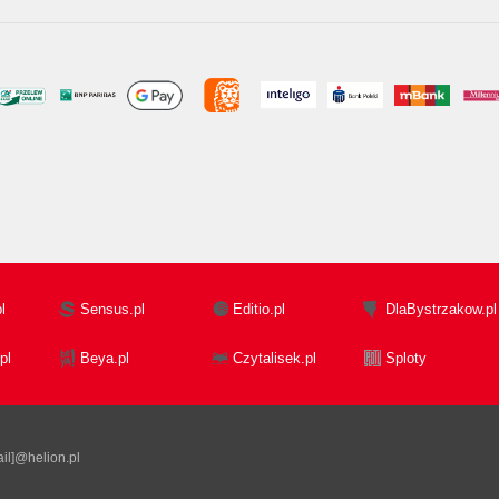
l
Sensus.pl
Editio.pl
DlaBystrzakow.pl
pl
Beya.pl
Czytalisek.pl
Sploty
il]@helion.pl