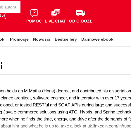
 zł
POMOC
LIVE CHAT
OD O,OOZŁ
oki
Promocje
Nowości
Bestsellery
Darmowe ebooki
i
on holds an M.Maths (Hons) degree, and contributed his dissertation i
eelance architect, software engineer, and integrator with over 17 ye
eloped, or tested RESTful and SOAP APIs during large and successful 
g Java e-commerce solutions using ATG, Hybris, and Spring technol
more when he finds the time, energy, and drive after the demands of fami
about him and what he is up to, take a look at uk.linkedin.com/in/rup