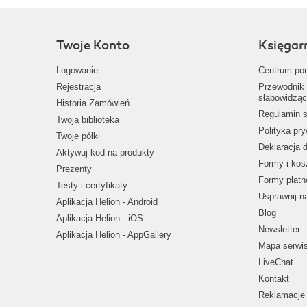
Twoje Konto
Księgar
Logowanie
Centrum po
Rejestracja
Przewodnik 
słabowidząc
Historia Zamówień
Regulamin s
Twoja biblioteka
Polityka pr
Twoje półki
Deklaracja 
Aktywuj kod na produkty
Formy i kos
Prezenty
Formy płatn
Testy i certyfikaty
Usprawnij 
Aplikacja Helion - Android
Blog
Aplikacja Helion - iOS
Newsletter
Aplikacja Helion - AppGallery
Mapa serwi
LiveChat
Kontakt
Reklamacje 