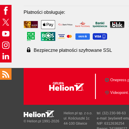
Płatności obsługuje:
Bezpieczne płatności szyfrowane SSL
Onepress.p
Videopoint.
Helion.pl sp. z o.o.
tel. (32) 230-98-63
ul. Kościuszki 1c
e-mail:
[wyświetl ema
© Helion.pl 1991-2026
44-100 Gliwice
NIP: 6312636254
Regon: 241989027