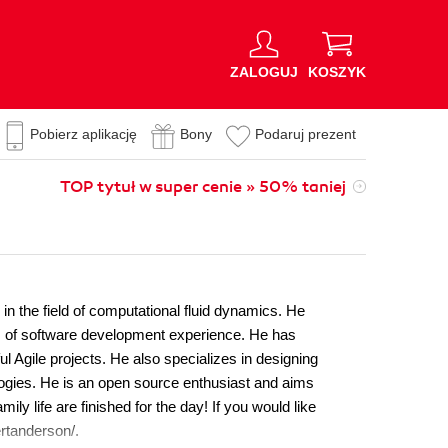
ZALOGUJ
KOSZYK
Pobierz aplikację
Bony
Podaruj prezent
TOP tytuł w super cenie » 50% taniej
n the field of computational fluid dynamics. He
ars of software development experience. He has
Agile projects. He also specializes in designing
ogies. He is an open source enthusiast and aims
ly life are finished for the day! If you would like
ertanderson/.