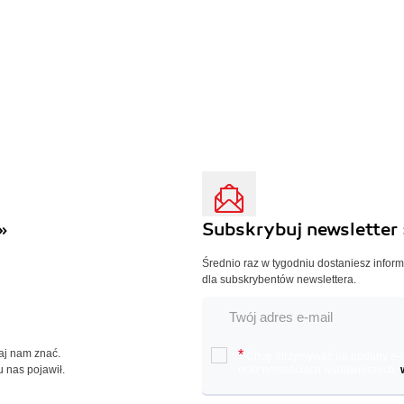
»
Subskrybuj newsletter 
Średnio raz w tygodniu dostaniesz infor
dla subskrybentów newslettera.
Daj nam znać.
*
Chcę otrzymywać na podany e-ma
u nas pojawił.
oraz nowościach wydawniczych.