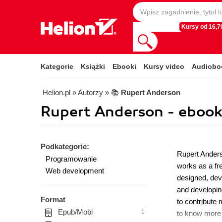
Kursy od 16,70
Kategorie
Książki
Ebooki
Kursy video
Audiobo
Helion.pl
» Autorzy
» 📚
Rupert Anderson
Rupert Anderson - ebook
Podkategorie:
Rupert Anders
Programowanie
works as a fr
Web development
designed, dev
and developin
Format
to contribute 
Epub/Mobi
1
to know more 