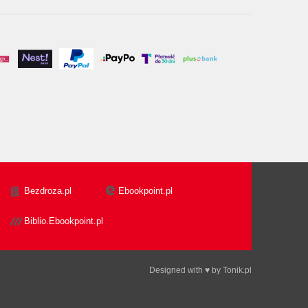
Bezdroza.pl
Ebookpoint.pl
Biblio.Ebookpoint.pl
Designed with ♥ by
Tonik.pl