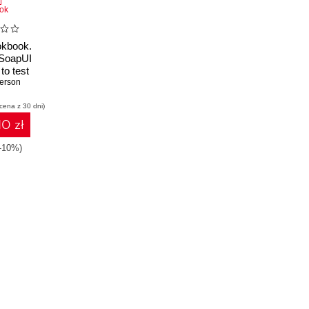
ok
kbook.
 SoapUI
 to test
nd SOAP
erson
over 65
 cena z 30 dni)
ecipes
10 zł
(-10%)