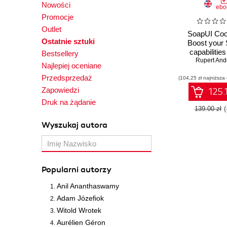
Nowości
ebo
Promocje
Outlet
SoapUI Coo
Ostatnie sztuki
Boost your
capabilities
Bestsellery
RESTful a
Rupert And
Najlepiej oceniane
APIs with 
Przedsprzedaż
(104,25 zł najniższa
hands-on r
Zapowiedzi
125.
Druk na żądanie
139.00 zł
Wyszukaj autora
Popularni autorzy
Anil Ananthaswamy
Adam Józefiok
Witold Wrotek
Aurélien Géron