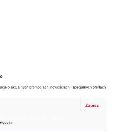
»
macje o aktualnych promocjach, nowościach i specjalnych ofertach
Zapisz
il informacje o zniżkach, promocjach
więcej »