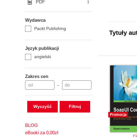
PDF
1
Wydawca
Packt Publishing
Tytuły au
Język publikacji
angielski
Zakres cen
–
Wyczyść
Promocja
BLOG
eBooki za 0,00zł