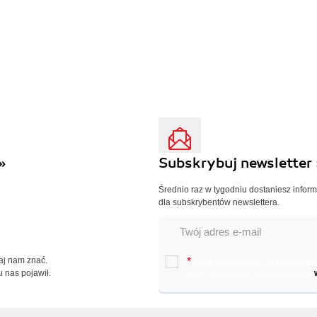
»
Subskrybuj newsletter 
Średnio raz w tygodniu dostaniesz infor
dla subskrybentów newslettera.
Daj nam znać.
*
Chcę otrzymywać na podany e-ma
u nas pojawił.
oraz nowościach wydawniczych.