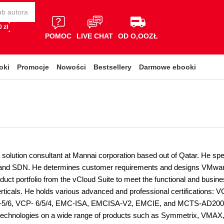
 zł
POMOC
LIVE CHAT
OD O,OOZŁ
oki
Promocje
Nowości
Bestsellery
Darmowe ebooki
a solution consultant at Mannai corporation based out of Qatar. He specia
 and SDN. He determines customer requirements and designs VMware
uct portfolio from the vCloud Suite to meet the functional and busine
erticals. He holds various advanced and professional certificat
6, VCP- 6/5/4, EMC-ISA, EMCISA-V2, EMCIE, and MCTS-AD2008. H
chnologies on a wide range of products such as Symmetrix, VMAX, 