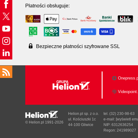
Płatności obsługuje:
Bezpieczne płatności szyfrowane SSL
Onepress.p
Videopoint.
Helion.pl sp. z o.o.
tel. (32) 230-98-63
ul. Kościuszki 1c
e-mail:
[wyświetl ema
© Helion.pl 1991-2026
44-100 Gliwice
NIP: 6312636254
Regon: 241989027