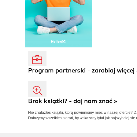
Program partnerski - zarabiaj więcej 
Brak książki? - daj nam znać »
Nie znalazłeś książki, którą powinniśmy mieć w naszej ofercie? 
Dołożymy wszelkich starań, by wskazany tytuł jak najszybciej się 