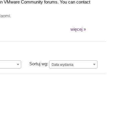
es in VMware Community forums. You can contact
Naomi.
więcej »
Data wydania
Sortuj wg:
Data wydania