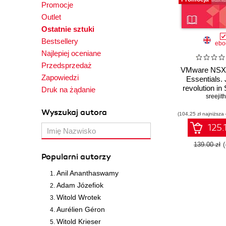
Promocje
Outlet
Ostatnie sztuki
Bestsellery
ebo
Najlepiej oceniane
Przedsprzedaż
VMware NSX
Zapowiedzi
Essentials. 
revolution in
Druk na żądanie
Defined Net
sreejith
Wyszukaj autora
(104,25 zł najniższa
125.
139.00 zł
Popularni autorzy
Anil Ananthaswamy
Adam Józefiok
Witold Wrotek
Aurélien Géron
Witold Krieser