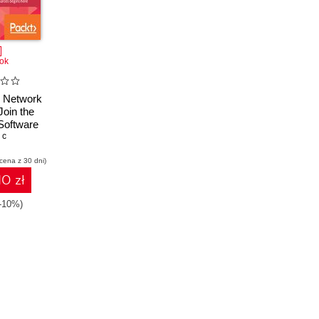
ok
 Network
Join the
 Software
working
 c
 cena z 30 dni)
10 zł
(-10%)