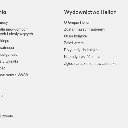
nia
Wydawnictwo Helion
mocy
O Grupie Helion
dla niewidomych,
Zostań naszym autorem!
ych i niesłyszących
Oceń książkę
klepu
Zgłoś erratę
ywatności
Przykłady do książek
dostępności
Nagrody i wyróżnienia
zty wysyłki
Zgłoś naruszenie praw autorskich
ości
nasz serwis WWW
su
i zwroty