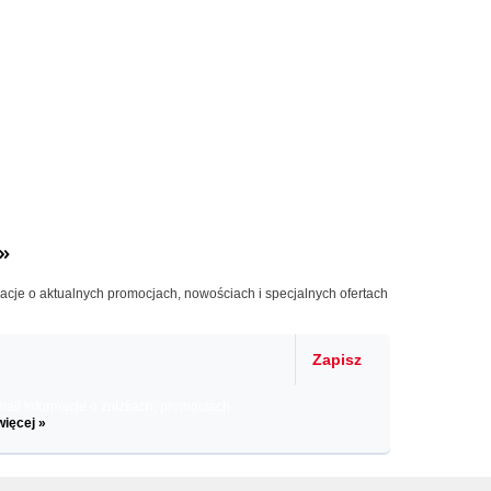
»
macje o aktualnych promocjach, nowościach i specjalnych ofertach
Zapisz
il informacje o zniżkach, promocjach
więcej »