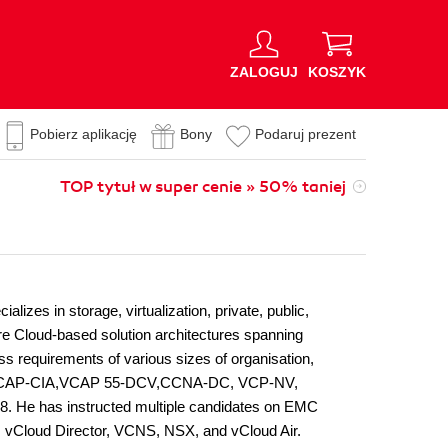
ZALOGUJ
KOSZYK
Pobierz aplikację
Bony
Podaruj prezent
TOP tytuł w super cenie » 50% taniej
lizes in storage, virtualization, private, public,
 Cloud-based solution architectures spanning
ss requirements of various sizes of organisation,
ions: VCAP-CIA,VCAP 55-DCV,CCNA-DC, VCP-NV,
e has instructed multiple candidates on EMC
vCloud Director, VCNS, NSX, and vCloud Air.