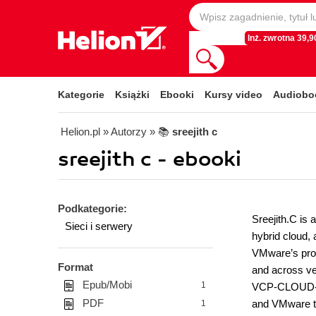
Inż. zwrotna 39,90
Kategorie
Książki
Ebooki
Kursy video
Audiobo
Helion.pl
» Autorzy
» 📚
sreejith c
sreejith c - ebooki
Podkategorie:
Sreejith.C is 
Sieci i serwery
hybrid cloud,
VMware’s prod
Format
and across v
Epub/Mobi
1
VCP-CLOUD-5/
PDF
and VMware te
1