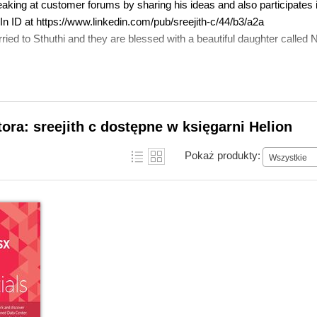
aking at customer forums by sharing his ideas and also participat
In ID at https://www.linkedin.com/pub/sreejith-c/44/b3/a2a
rried to Sthuthi and they are blessed with a beautiful daughter called 
tora: sreejith c dostępne w księgarni Helion
Pokaż produkty:
Wszystkie