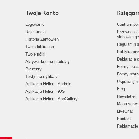
Twoje Konto
Księgar
Logowanie
Centrum po
Rejestracja
Przewodnik 
słabowidząc
Historia Zamówień
Regulamin s
Twoja biblioteka
Polityka pr
Twoje półki
Deklaracja 
Aktywuj kod na produkty
Formy i kos
Prezenty
Formy płatn
Testy i certyfikaty
Usprawnij 
Aplikacja Helion - Android
Blog
Aplikacja Helion - iOS
Newsletter
Aplikacja Helion - AppGallery
Mapa serwi
LiveChat
Kontakt
Reklamacje 