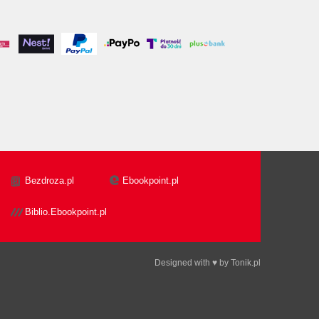
Bezdroza.pl
Ebookpoint.pl
Biblio.Ebookpoint.pl
Designed with ♥ by
Tonik.pl