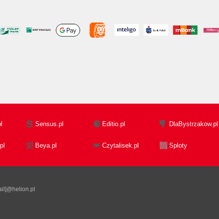
l
Sensus.pl
Editio.pl
DlaBystrzakow.pl
pl
Beya.pl
Czytalisek.pl
Sploty
il]@helion.pl