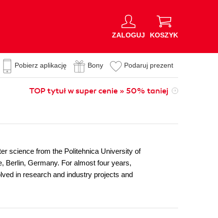
ZALOGUJ
KOSZYK
Pobierz aplikację
Bony
Podaruj prezent
TOP tytuł w super cenie » 50% taniej
er science from the Politehnica University of
, Berlin, Germany. For almost four years,
ved in research and industry projects and