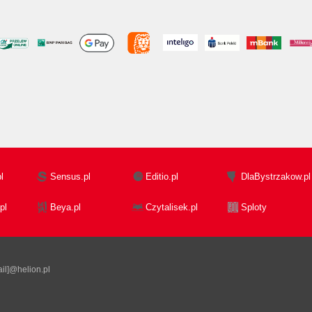
l
Sensus.pl
Editio.pl
DlaBystrzakow.pl
pl
Beya.pl
Czytalisek.pl
Sploty
il]@helion.pl