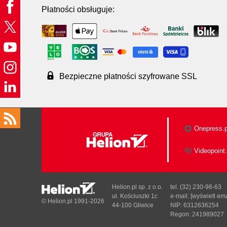
Płatności obsługuje:
Bezpieczne płatności szyfrowane SSL
Onepress.p
Videopoint.
Helion.pl sp. z o.o.
tel. (32) 230-98-63
ul. Kościuszki 1c
e-mail:
[wyświetl ema
© Helion.pl 1991-2026
44-100 Gliwice
NIP: 6312636254
Regon: 241989027