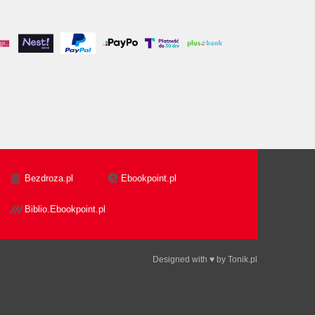
Bezdroza.pl
Ebookpoint.pl
Biblio.Ebookpoint.pl
Designed with ♥ by
Tonik.pl