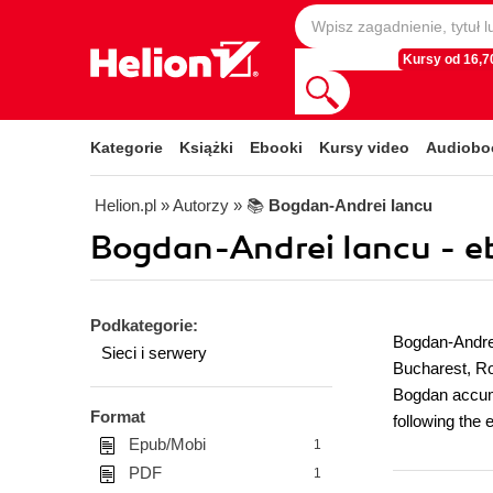
Kursy od 16,70
Kategorie
Książki
Ebooki
Kursy video
Audiobo
Helion.pl
» Autorzy
» 📚
Bogdan-Andrei Iancu
Bogdan-Andrei Iancu - e
Podkategorie:
Bogdan-Andrei 
Sieci i serwery
Bucharest, Ro
Bogdan accumu
Format
following the 
Epub/Mobi
1
PDF
1