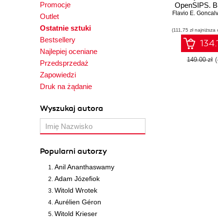
Promocje
OpenSIPS. Bu
Flavio E. Goncal
speed and 
Outlet
scalable te
Ostatnie sztuki
(111,75 zł najniższa 
systems 
Bestsellery
OpenSIPS -
134.
Editio
Najlepiej oceniane
149.00 zł
Przedsprzedaż
Zapowiedzi
Druk na żądanie
Wyszukaj autora
Popularni autorzy
Anil Ananthaswamy
Adam Józefiok
Witold Wrotek
Aurélien Géron
Witold Krieser