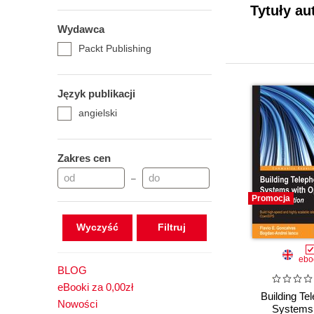
Tytuły au
Wydawca
Packt Publishing
Język publikacji
angielski
Zakres cen
–
Promocja
Wyczyść
ebo
BLOG
eBooki za 0,00zł
Building Te
Nowości
Systems 