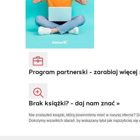
Program partnerski - zarabiaj więcej 
Brak książki? - daj nam znać »
Nie znalazłeś książki, którą powinniśmy mieć w naszej ofercie? 
Dołożymy wszelkich starań, by wskazany tytuł jak najszybciej się 