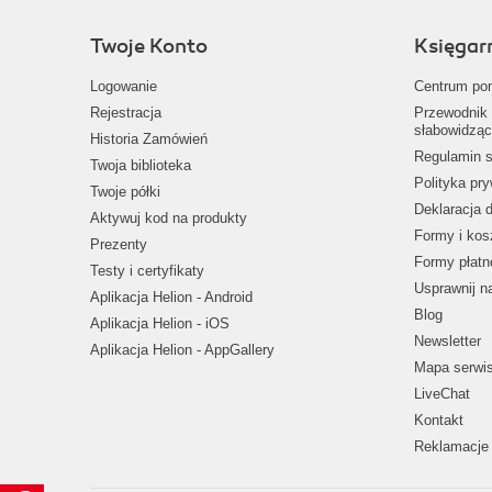
Twoje Konto
Księgar
Logowanie
Centrum po
Rejestracja
Przewodnik 
słabowidząc
Historia Zamówień
Regulamin s
Twoja biblioteka
Polityka pr
Twoje półki
Deklaracja 
Aktywuj kod na produkty
Formy i kos
Prezenty
Formy płatn
Testy i certyfikaty
Usprawnij 
Aplikacja Helion - Android
Blog
Aplikacja Helion - iOS
Newsletter
Aplikacja Helion - AppGallery
Mapa serwi
LiveChat
Kontakt
Reklamacje 