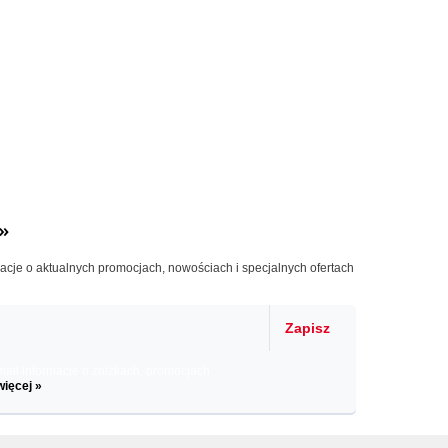
»
macje o aktualnych promocjach, nowościach i specjalnych ofertach
Zapisz
il informacje o zniżkach, promocjach
więcej »