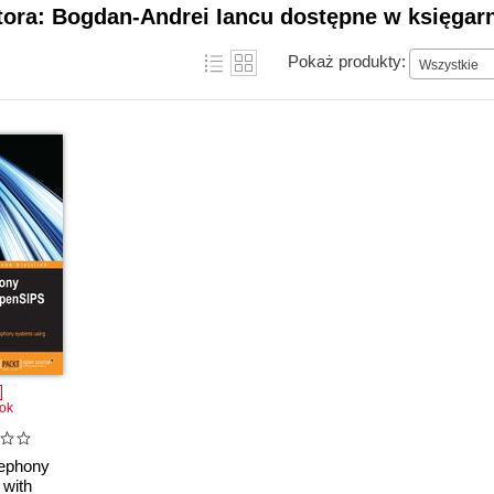
tora: Bogdan-Andrei Iancu dostępne w księgarn
Pokaż produkty:
Wszystkie
ok
lephony
with