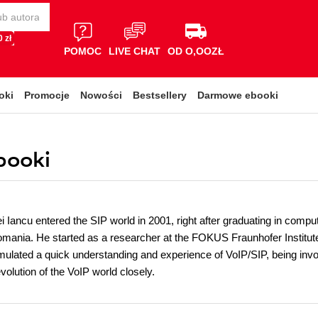
 zł
POMOC
LIVE CHAT
OD O,OOZŁ
oki
Promocje
Nowości
Bestsellery
Darmowe ebooki
booki
Iancu entered the SIP world in 2001, right after graduating in comput
mania. He started as a researcher at the FOKUS Fraunhofer Institute
lated a quick understanding and experience of VoIP/SIP, being invol
evolution of the VoIP world closely.