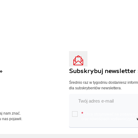
»
Subskrybuj newsletter 
Średnio raz w tygodniu dostaniesz infor
dla subskrybentów newslettera.
Daj nam znać.
*
Chcę otrzymywać na podany e-ma
u nas pojawił.
oraz nowościach wydawniczych.