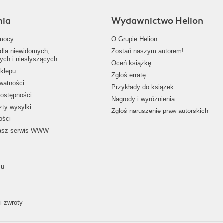
nia
Wydawnictwo Helion
mocy
O Grupie Helion
dla niewidomych,
Zostań naszym autorem!
ych i niesłyszących
Oceń książkę
klepu
Zgłoś erratę
ywatności
Przykłady do książek
dostępności
Nagrody i wyróżnienia
zty wysyłki
Zgłoś naruszenie praw autorskich
ości
nasz serwis WWW
su
i zwroty