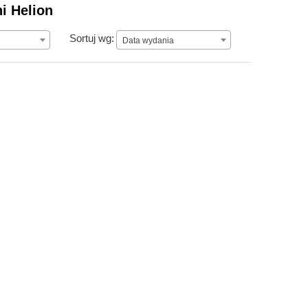
i Helion
Data wydania
Sortuj wg:
Data wydania