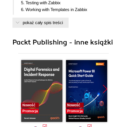
5. Testing with Zabbix
6. Working with Templates in Zabbix
7. Data Visualization & Reporting
pokaż cały spis treści
8. VM Ware Monitoring & Proxies
9. Auto Discovery
10. Zabbix Maintenance & API
Packt Publishing - inne książki
11. Appendix: Upgrading and Troubleshooting
Zabbix
Nowość
Nowość
Nowość
Promocja
Promocja
Promocj