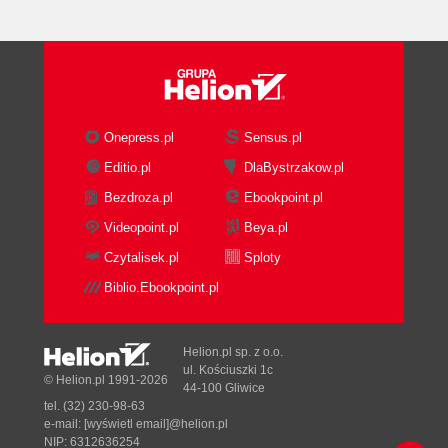
Onepress.pl
Sensus.pl
Editio.pl
DlaBystrzakow.pl
Bezdroza.pl
Ebookpoint.pl
Videopoint.pl
Beya.pl
Czytalisek.pl
Sploty
Biblio.Ebookpoint.pl
Helion.pl sp. z o.o.
ul. Kościuszki 1c
© Helion.pl 1991-2026
44-100 Gliwice
tel. (32) 230-98-63
e-mail:
[wyświetl email]@helion.pl
NIP: 6312636254