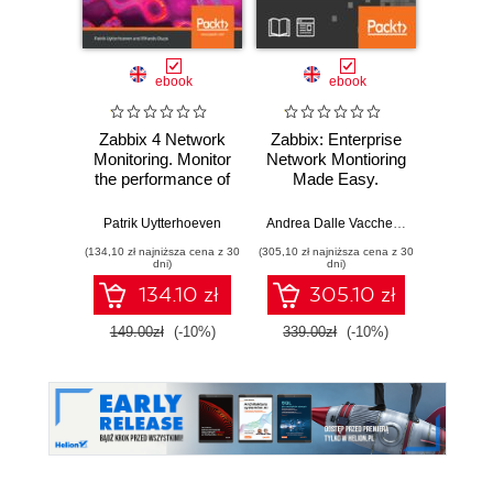
Promocj
ebook
ebook
Zabbix 4 Network
Zabbix: Enterprise
Goog
Monitoring. Monitor
Network Montioring
Ce
the performance of
Made Easy.
Profes
your network
Ultimate open
E
devices and
source, real-time
Certifi
Patrik Uytterhoeven
Andrea Dalle Vacche
,
Rihards Olups
Sireesha
,
applications using
monitoring tool
Get ce
(134,10 zł najniższa cena z 30
(305,10 zł najniższa cena z 30
(125,10 zł 
the all-new Zabbix
devel
dni)
dni)
4.0 - Third Edition
le
134.10 zł
305.10 zł
engine
with G
149.00zł
(-10%)
339.00zł
(-10%)
139.0
P