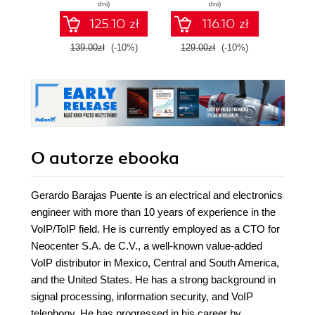
develop expert-
con
dni)
dni)
level data
co
125.10 zł
116.10 zł
engineering skills
arc
with Google Cloud
139.00zł
(-10%)
129.00zł
(-10%)
129.0
Platform
O autorze
ebooka
Gerardo Barajas Puente is an electrical and electronics
engineer with more than 10 years of experience in the
VoIP/ToIP field. He is currently employed as a CTO for
Neocenter S.A. de C.V., a well-known value-added
VoIP distributor in Mexico, Central and South America,
and the United States. He has a strong background in
signal processing, information security, and VoIP
telephony. He has progressed in his career by