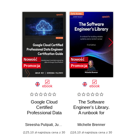
Nowość
Nowość
Promocj
Promocja
Promocja
ebook
ebook
Google Cloud
The Software
Ma
Certified
Engineer's Library.
Dis
Professional Data
A runbook for
Obser
Engineer
building reliable
Rust.
Certification Guide.
systems and a
OpenTe
Sireesha Pulipati
,
Juan Carlos Escalante Soto
Michelle Brenner
Get certified and
resilient career
real-w
(125,10 zł najniższa cena z 30
(116,10 zł najniższa cena z 30
(116,10 zł 