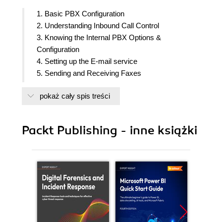
1. Basic PBX Configuration
2. Understanding Inbound Call Control
3. Knowing the Internal PBX Options &
Configuration
4. Setting up the E-mail service
5. Sending and Receiving Faxes
6. Using The Call Center Module
pokaż cały spis treści
7. Going Deeper Into Unified Communications
8. Networking with Elastix
9. Knowing the State of your Elastix System and
Packt Publishing - inne książki
Trouble Shooting
10. Securing your Elastix System
11. Securing your Elastix System
12. Implementing Advanced Dialpan functions
13. Appendix: Useful FreePBX modules
14. Appendix B: Addon Market Module
15. Appendix C: Asterisk Essential Commands
16. Appendix D: Helpful Linux Commands