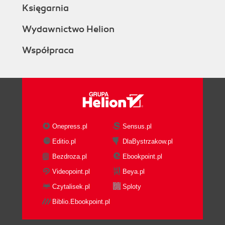
Księgarnia
Wydawnictwo Helion
Współpraca
Onepress.pl
Sensus.pl
Editio.pl
DlaBystrzakow.pl
Bezdroza.pl
Ebookpoint.pl
Videopoint.pl
Beya.pl
Czytalisek.pl
Sploty
Biblio.Ebookpoint.pl