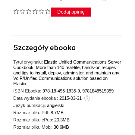
Dodaj opinię
Szczegóły
ebooka
Tytuł oryginału:
Elastix Unified Communications Server
Cookbook. More than 140 real-life, hands-on recipes
and tips to install, deploy, administer, and maintain any
VoIP/Unified Communications solution based on
Elastix
ISBN Ebooka:
978-18-495-1935-9, 9781849519359
Data wydania ebooka :
2015-03-31
Język publikacji:
angielski
Rozmiar pliku Pdf:
8.7MB
Rozmiar pliku ePub:
20.3MB
Rozmiar pliku Mobi:
30.6MB