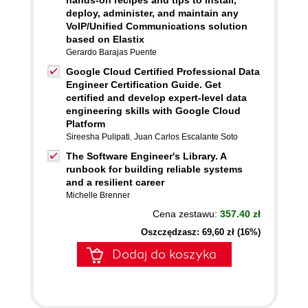
hands-on recipes and tips to install,
deploy, administer, and maintain any
VoIP/Unified Communications solution
based on Elastix
Gerardo Barajas Puente
Google Cloud Certified Professional Data
Engineer Certification Guide. Get
certified and develop expert-level data
engineering skills with Google Cloud
Platform
Sireesha Pulipati
,
Juan Carlos Escalante Soto
The Software Engineer's Library. A
runbook for building reliable systems
and a resilient career
Michelle Brenner
Cena zestawu:
357.40 zł
Oszczędzasz: 69,60 zł (16%)
Dodaj do koszyka