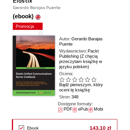
Elastix
Gerardo Barajas Puente
(ebook)
Promocja
Autor:
Gerardo Barajas
Puente
Wydawnictwo:
Packt
Publishing
(Z chęcią
przeczytam książkę w
języku polskim)
Ocena:
Bądź pierwszym, który
oceni tę książkę
Stron:
348
Dostępne formaty:
PDF
ePub
Mobi
143,10 zł
Ebook