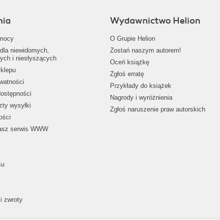
nia
Wydawnictwo Helion
mocy
O Grupie Helion
dla niewidomych,
Zostań naszym autorem!
ych i niesłyszących
Oceń książkę
klepu
Zgłoś erratę
ywatności
Przykłady do książek
dostępności
Nagrody i wyróżnienia
zty wysyłki
Zgłoś naruszenie praw autorskich
ości
nasz serwis WWW
su
i zwroty