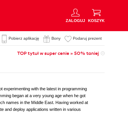
ZALOGUJ
KOSZYK
Pobierz aplikację
Bony
Podaruj prezent
TOP tytuł w super cenie » 50% taniej
t experimenting with the latest in programming
amming began at a very young age when he got
ech names in the Middle East. Having worked at
 and deploy applications written in various