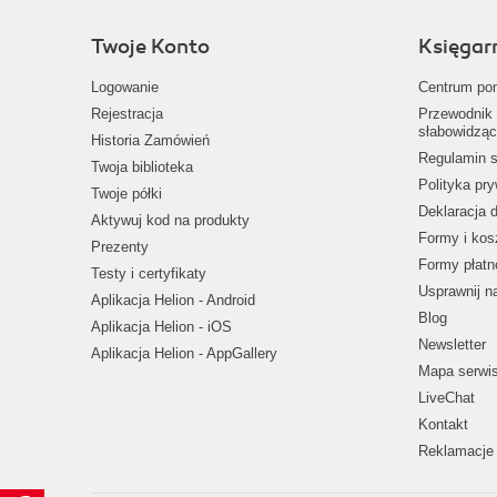
Twoje Konto
Księgar
Logowanie
Centrum po
Rejestracja
Przewodnik 
słabowidząc
Historia Zamówień
Regulamin s
Twoja biblioteka
Polityka pr
Twoje półki
Deklaracja 
Aktywuj kod na produkty
Formy i kos
Prezenty
Formy płatn
Testy i certyfikaty
Usprawnij 
Aplikacja Helion - Android
Blog
Aplikacja Helion - iOS
Newsletter
Aplikacja Helion - AppGallery
Mapa serwi
LiveChat
Kontakt
Reklamacje 