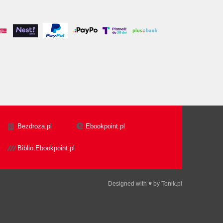
Bezdroza.pl
Ebookpoint.pl
Biblio.Ebookpoint.pl
Designed with ♥ by
Tonik.pl