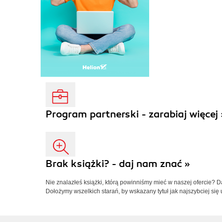
Program partnerski - zarabiaj więcej 
Brak książki? - daj nam znać »
Nie znalazłeś książki, którą powinniśmy mieć w naszej ofercie? 
Dołożymy wszelkich starań, by wskazany tytuł jak najszybciej się 