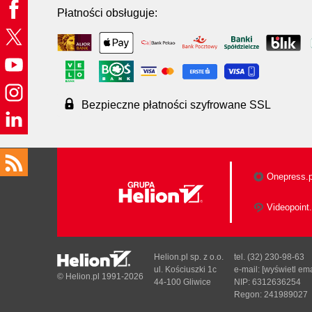
Płatności obsługuje:
Bezpieczne płatności szyfrowane SSL
Onepress.p
Videopoint.
Helion.pl sp. z o.o.
tel. (32) 230-98-63
ul. Kościuszki 1c
e-mail:
[wyświetl ema
© Helion.pl 1991-2026
44-100 Gliwice
NIP: 6312636254
Regon: 241989027