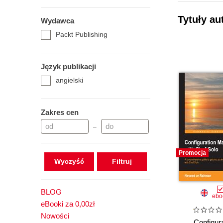
Tytuły au
Wydawca
Packt Publishing
Język publikacji
angielski
Zakres cen
–
Promocja
Wyczyść
BLOG
ebo
eBooki za 0,00zł
Nowości
Configur