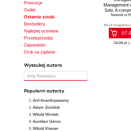
Promocje
Management w
Outlet
Solo. A comp
guide to get 
Naveed ur 
Ostatnie sztuki
running with 
Bestsellery
(56,24 zł najniższa 
Najlepiej oceniane
67.4
Przedsprzedaż
74.99 zł
(
Zapowiedzi
Druk na żądanie
Wyszukaj autora
Popularni autorzy
Anil Ananthaswamy
Adam Józefiok
Witold Wrotek
Aurélien Géron
Witold Krieser