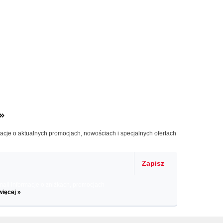
»
macje o aktualnych promocjach, nowościach i specjalnych ofertach
Zapisz
il informacje o zniżkach, promocjach
więcej »