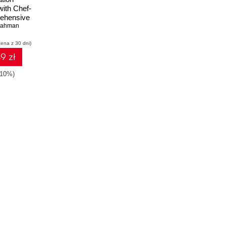
ith Chef-
rehensive
you up and
Rahman
Chef-Solo
cena z 30 dni)
9 zł
-10%)