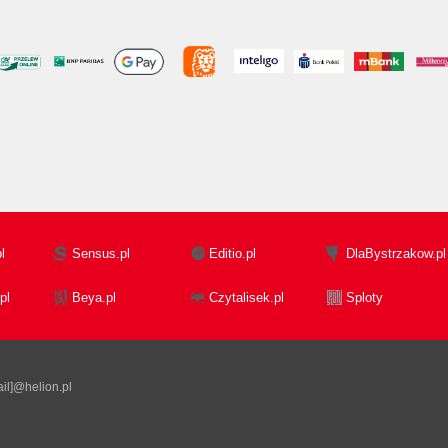
l
Sensus.pl
Editio.pl
DlaBystrzakow.pl
pl
Beya.pl
Czytalisek.pl
Sploty
il]@helion.pl