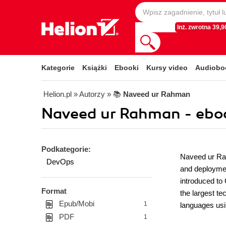
Inż. zwrotna 39,90
Kategorie
Książki
Ebooki
Kursy video
Audiobo
Helion.pl
» Autorzy
» 📚
Naveed ur Rahman
Naveed ur Rahman - ebo
Podkategorie:
Naveed ur Rah
DevOps
and deploymen
introduced to
Format
the largest t
Epub/Mobi
1
languages usi
PDF
1