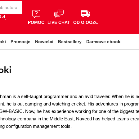
 zł
POMOC
LIVE CHAT
OD O,OOZŁ
oki
Promocje
Nowości
Bestsellery
Darmowe ebooki
oki
man is a self-taught programmer and an avid traveler. When he is no
t, he is out camping and watching cricket. His adventures in progr
 GW-BASIC. Now, he has experience working for one of the biggest t
echnology company in the Middle East, Naveed has helped teams create
ng configuration management tools.