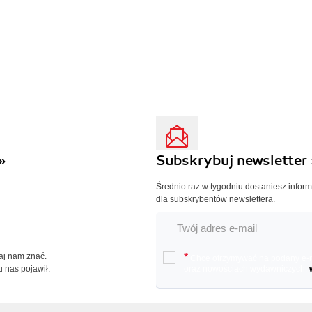
»
Subskrybuj newsletter 
Średnio raz w tygodniu dostaniesz infor
dla subskrybentów newslettera.
Daj nam znać.
*
Chcę otrzymywać na podany e-ma
u nas pojawił.
oraz nowościach wydawniczych.