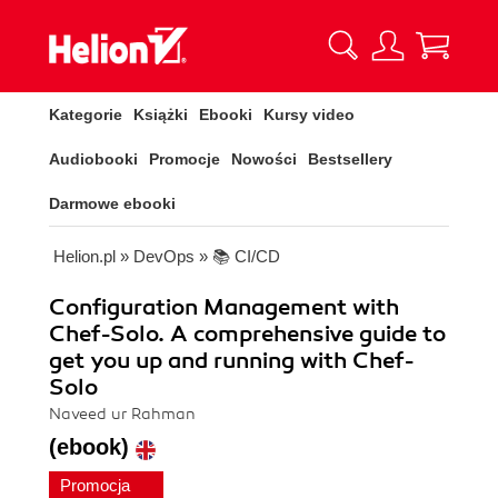
Kategorie
Książki
Ebooki
Kursy video
Audiobooki
Promocje
Nowości
Bestsellery
Darmowe ebooki
Helion.pl
»
DevOps
»
📚 CI/CD
Configuration Management with
Chef-Solo. A comprehensive guide to
get you up and running with Chef-
Solo
Naveed ur Rahman
(ebook)
Promocja