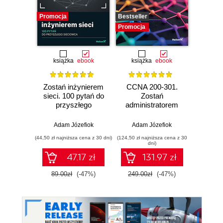
Promocja
Bestseller
Promocj
Promocja
książka
ebook
książka
ebook
Zostań inżynierem
CCNA 200-301.
GNS3. 
sieci. 100 pytań do
Zostań
Adm
przyszłego
administratorem
wirtu
sieciowca
sieci
kom
komputerowych
Adam Józefiok
Adam Józefiok
Adam
Cisco. Wydanie II
(44,50 zł najniższa cena z 30 dni)
(124,50 zł najniższa cena z 30
(367,50 zł 
dni)
47.17 zł
131.97 zł
89.00zł
(-47%)
249.00zł
(-47%)
490.0