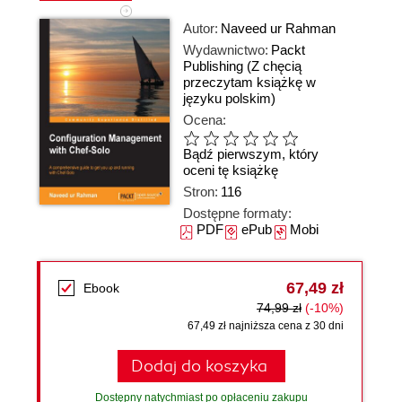
Autor:
Naveed ur Rahman
Wydawnictwo:
Packt
Publishing
(Z chęcią
przeczytam książkę w
języku polskim)
Ocena:
Bądź pierwszym, który
oceni tę książkę
Stron:
116
Dostępne formaty:
PDF
ePub
Mobi
67,49 zł
Ebook
74,99 zł
(-10%)
67,49 zł najniższa cena z 30 dni
Dodaj do koszyka
Dostępny natychmiast po opłaceniu zakupu