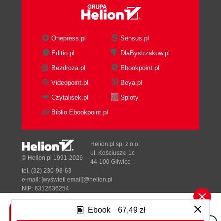
Onepress.pl
Sensus.pl
Editio.pl
DlaBystrzakow.pl
Bezdroza.pl
Ebookpoint.pl
Videopoint.pl
Beya.pl
Czytalisek.pl
Sploty
Biblio.Ebookpoint.pl
Helion.pl sp. z o.o.
ul. Kościuszki 1c
© Helion.pl 1991-2026
44-100 Gliwice
tel. (32) 230-98-63
e-mail:
[wyświetl email]@helion.pl
NIP: 6312636254
Regon: 241989027
Ebook
67,49 zł
Designed with ♥ by
Tonik.pl