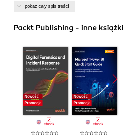
pokaż cały spis treści
5. More into cookbooks and reciepe
6. Chef-solo and docker
Packt Publishing - inne książki
Nowość
Nowość
Nowość
Promocja
Promocja
Promocj
ebook
ebook