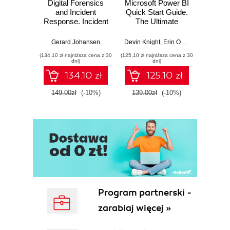
Digital Forensics
Microsoft Power BI
Pract
and Incident
Quick Start Guide.
Intel
Response. Incident
The Ultimate
Data-D
Response tools
Beginner's Guide
Hunti
and techniques for
to Power BI, Data
your c
Gerard Johansen
Devin Knight
,
Erin Ostrowsky
,
Mitchel
effective cyber
Storytelling, AI
effor
(134,10 zł najniższa cena z 30
(125,10 zł najniższa cena z 30
(116,10 zł 
threat response -
Tools, and
dete
dni)
dni)
Fourth Edition
Microsoft Fabric -
def
134.10 zł
125.10 zł
Fourth Edition
ATT&C
tool
149.00zł
(-10%)
139.00zł
(-10%)
129.0
E
Program partnerski -
zarabiaj więcej »