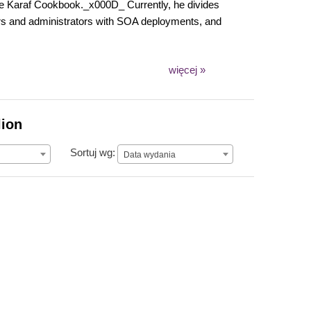
he Karaf Cookbook._x000D_ Currently, he divides
ers and administrators with SOA deployments, and
więcej »
lion
Data wydania
Sortuj wg:
Data wydania