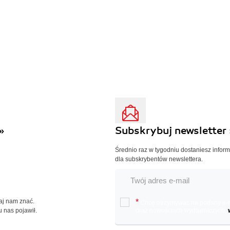
»
Subskrybuj newsletter 
Średnio raz w tygodniu dostaniesz infor
dla subskrybentów newslettera.
Daj nam znać.
*
Chcę otrzymywać na podany e-ma
u nas pojawił.
oraz nowościach wydawniczych.