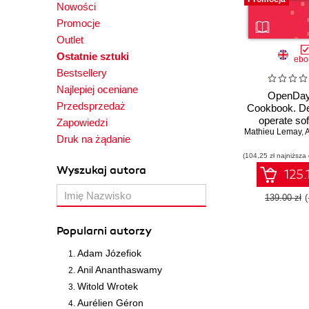
Nowości
Promocje
Outlet
Ostatnie sztuki
ebo
Bestsellery
Najlepiej oceniane
OpenDayl
Przedsprzedaż
Cookbook. De
operate so
Zapowiedzi
Mathieu Lemay
defined netw
,
Al
Druk na żądanie
your organ
(104,25 zł najniższa
Wyszukaj autora
125.
139.00 zł
Popularni autorzy
Adam Józefiok
Anil Ananthaswamy
Witold Wrotek
Aurélien Géron