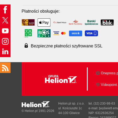
Płatności obsługuje:
Bezpieczne płatności szyfrowane SSL
Onepress.p
Videopoint.
Helion.pl sp. z o.o.
tel. (32) 230-98-63
ul. Kościuszki 1c
e-mail:
[wyświetl ema
© Helion.pl 1991-2026
44-100 Gliwice
NIP: 6312636254
Regon: 241989027