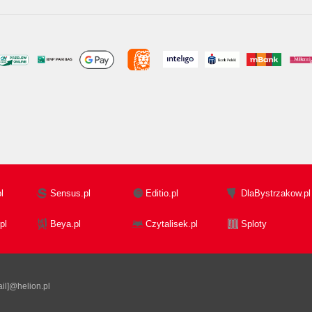
l
Sensus.pl
Editio.pl
DlaBystrzakow.pl
pl
Beya.pl
Czytalisek.pl
Sploty
il]@helion.pl