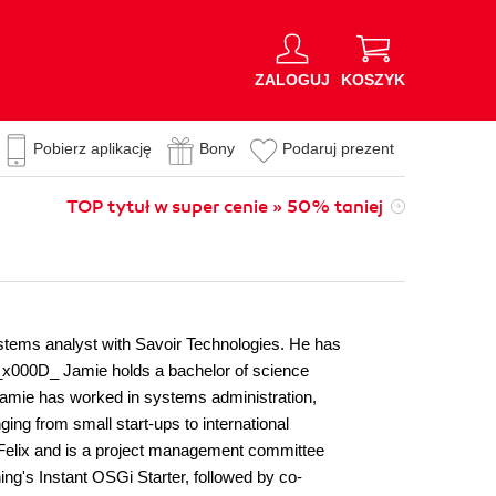
ZALOGUJ
KOSZYK
Pobierz aplikację
Bony
Podaruj prezent
TOP tytuł w super cenie » 50% taniej
tems analyst with Savoir Technologies. He has
e._x000D_ Jamie holds a bachelor of science
amie has worked in systems administration,
ing from small start-ups to international
 Felix and is a project management committee
ing's Instant OSGi Starter, followed by co-