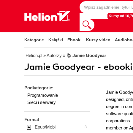
Kursy od 16,70
Kategorie
Książki
Ebooki
Kursy video
Audiobo
Helion.pl
» Autorzy
» 📚
Jamie Goodyear
Jamie Goodyear - ebooki
Podkategorie:
Jamie Goodyea
Programowanie
designed, cri
Sieci i serwery
degree in com
software quali
Format
corporations.
Epub/Mobi
3
member on Apac