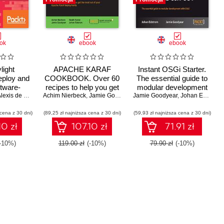
ok
ebook
ebook
ight
APACHE KARAF
Instant OSGi Starter.
ploy and
COOKBOOK. Over 60
The essential guide to
ftware-
recipes to help you get
modular development
orking in
exis de Talhouët
Achim Nierbeck
,
the most out of your
Jamie Goodyear
,
Jamie Goodyear
,
Rashmi Pujar
Jamie Goodyear
,
Mohamed Elserngawy
with OSGi
,
Johan Edstrom
,
Yrineu 
ization
Apache Karaf
 cena z 30 dni)
(89,25 zł najniższa cena z 30 dni)
deployments
(59,93 zł najniższa cena z 30 dni)
10 zł
107.10 zł
71.91 zł
(-10%)
119.00 zł
(-10%)
79.90 zł
(-10%)