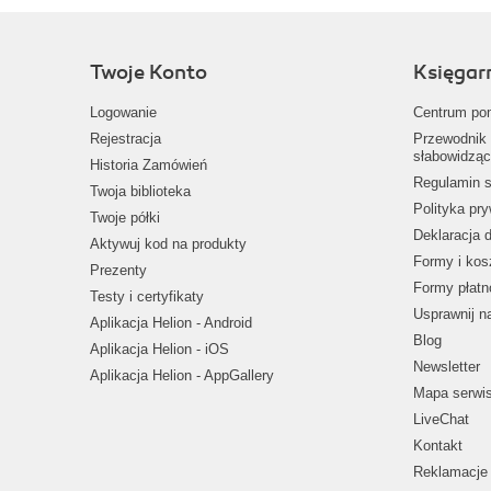
Twoje Konto
Księgar
Logowanie
Centrum po
Rejestracja
Przewodnik 
słabowidząc
Historia Zamówień
Regulamin s
Twoja biblioteka
Polityka pr
Twoje półki
Deklaracja 
Aktywuj kod na produkty
Formy i kos
Prezenty
Formy płatn
Testy i certyfikaty
Usprawnij 
Aplikacja Helion - Android
Blog
Aplikacja Helion - iOS
Newsletter
Aplikacja Helion - AppGallery
Mapa serwi
LiveChat
Kontakt
Reklamacje 