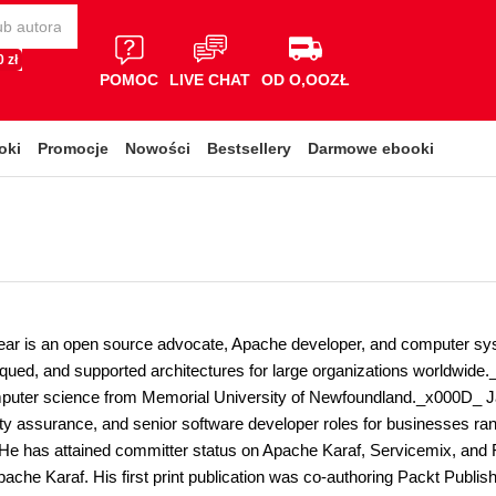
 zł
POMOC
LIVE CHAT
OD O,OOZŁ
oki
Promocje
Nowości
Bestsellery
Darmowe ebooki
r is an open source advocate, Apache developer, and computer sys
tiqued, and supported architectures for large organizations worldwid
puter science from Memorial University of Newfoundland._x000D_ J
ty assurance, and senior software developer roles for businesses rang
 He has attained committer status on Apache Karaf, Servicemix, and
he Karaf. His first print publication was co-authoring Packt Publish