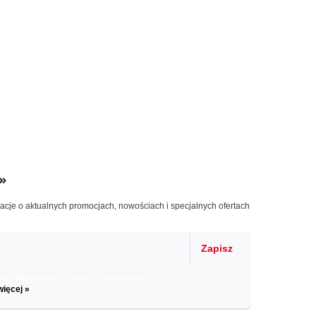
»
macje o aktualnych promocjach, nowościach i specjalnych ofertach
Zapisz
il informacje o zniżkach, promocjach
więcej »