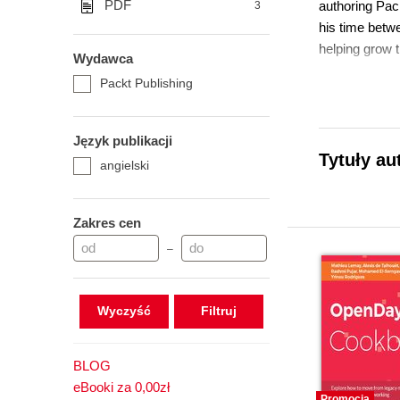
PDF
authoring Pac
3
his time betw
helping grow
Wydawca
Packt Publishing
Język publikacji
Tytuły au
angielski
Zakres cen
–
Wyczyść
BLOG
eBooki za 0,00zł
Promocja