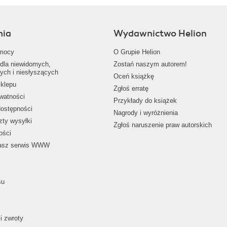
nia
Wydawnictwo Helion
mocy
O Grupie Helion
dla niewidomych,
Zostań naszym autorem!
ych i niesłyszących
Oceń książkę
klepu
Zgłoś erratę
ywatności
Przykłady do książek
dostępności
Nagrody i wyróżnienia
zty wysyłki
Zgłoś naruszenie praw autorskich
ości
nasz serwis WWW
su
i zwroty