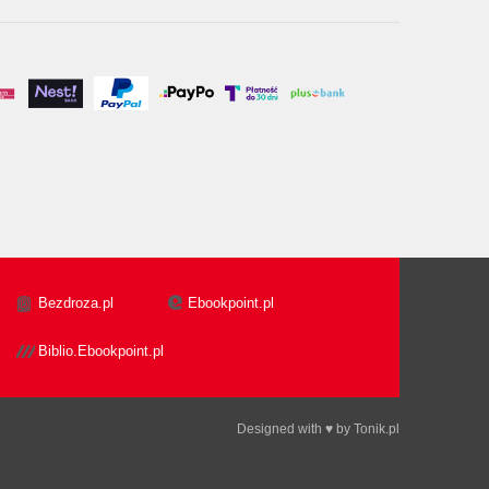
Bezdroza.pl
Ebookpoint.pl
Biblio.Ebookpoint.pl
Designed with ♥ by
Tonik.pl