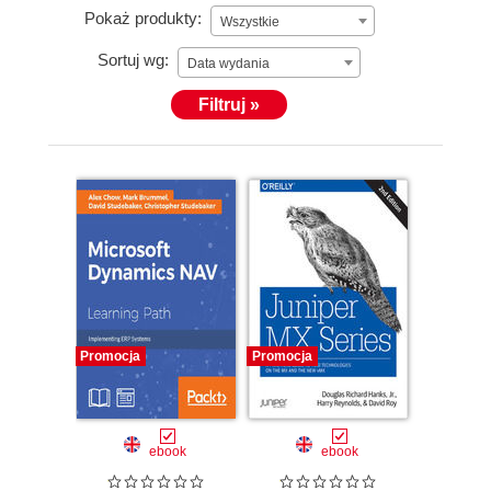
Pokaż produkty:
Wszystkie
Sortuj wg:
Data wydania
Filtruj »
Promocja
Promocja
ebook
ebook