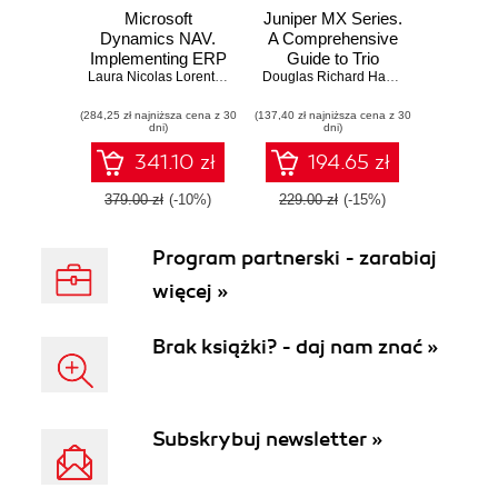
Microsoft
Juniper MX Series.
Dynamics NAV.
A Comprehensive
Implementing ERP
Guide to Trio
Systems
Laura Nicolas Lorente
,
Christopher Studebaker
Technologies on
,
Marije Brummel
Douglas Richard Hanks
,
Harry Reynol
,
Da
the MX. 2nd
(284,25 zł najniższa cena z 30
(137,40 zł najniższa cena z 30
Edition
dni)
dni)
341.10 zł
194.65 zł
379.00 zł
(-10%)
229.00 zł
(-15%)
Program partnerski - zarabiaj
więcej »
Brak książki? - daj nam znać »
Subskrybuj newsletter »