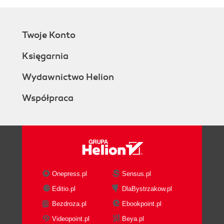
Twoje Konto
Księgarnia
Wydawnictwo Helion
Współpraca
Onepress.pl
Sensus.pl
Editio.pl
DlaBystrzakow.pl
Bezdroza.pl
Ebookpoint.pl
Videopoint.pl
Beya.pl