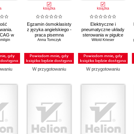
a
książka
książka
ość
Egzamin ósmoklasisty
Elektryczne i
wania.
z języka angielskiego -
pneumatyczne układy
WCAG w
praca pisemna
sterowania w pigułce
milgin
ce
Anna Tomczyk
Witold Krieser
ie, gdy
Powiadom mnie, gdy
Powiadom mnie, gdy
e dostępna
książka będzie dostępna
książka będzie dostępna
owaniu
W przygotowaniu
W przygotowaniu