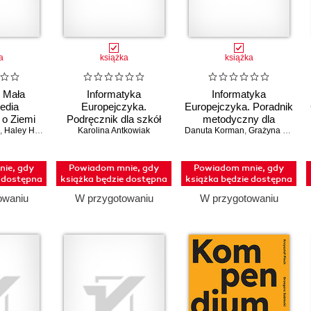
a
książka
książka
 Mała
Informatyka
Informatyka
edia
Europejczyka.
Europejczyka. Poradnik
 o Ziemi
Podręcznik dla szkół
metodyczny dla
,
Haley Hagerman
ponadpodstawowych.
Karolina Antkowiak
Danuta Korman
nauczycieli informatyki
,
Grażyna Szabłowicz-Zawadzka
Zakres rozszerzony.
w szkołach
Część 2 (wydanie z
ponadpodstawowych.
ie, gdy
Powiadom mnie, gdy
Powiadom mnie, gdy
numerem
Zakres podstawowy i
e dostępna
książka będzie dostępna
książka będzie dostępna
dopuszczenia)
rozszerzony (Wydanie
II)
owaniu
W przygotowaniu
W przygotowaniu