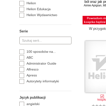
ból oraz jak 
Helion
Aimie Apigian
mu równ
,
M
Helion Edukacja
Helion Wydawnictwo
Powiadom mn
Naukowe
książka będzi
Onepress
W przygot
Serie
Sensus
Septem
Videopoint
Adobe Developer Library
100 sposobów na...
Akademia Humanistyczno-
ABC
Ekonomiczna
Administrator Guide
Albus
Alfresco
Amber
Apress
Aspra
Autorytety informatyki
BEL Studio
Baza programisty
BPB Publications
Beginners Guide
BPC GROUP POLAND
Język publikacji
Biblia
książk
Bartosz Obermüller
angielski
Big Nerd Ranch Guide