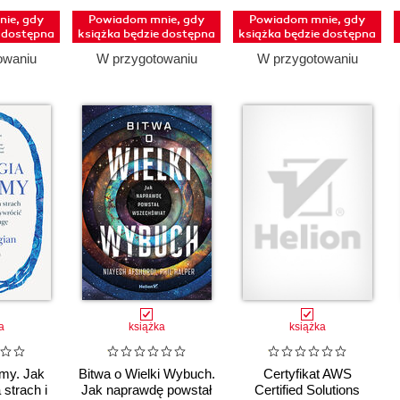
ie, gdy
Powiadom mnie, gdy
Powiadom mnie, gdy
e dostępna
książka będzie dostępna
książka będzie dostępna
owaniu
W przygotowaniu
W przygotowaniu
a
książka
książka
umy. Jak
Bitwa o Wielki Wybuch.
Certyfikat AWS
 strach i
Jak naprawdę powstał
Certified Solutions