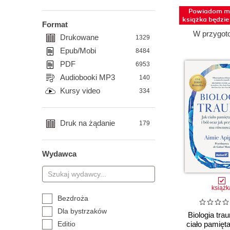
Powiadom mn
książka będzi
Format
W przygot
Drukowane
1329
Epub/Mobi
8484
PDF
6953
Audiobooki MP3
140
Kursy video
334
Druk na żądanie
179
Wydawca
książk
Bezdroża
Dla bystrzaków
Biologia tra
Editio
ciało pamięta