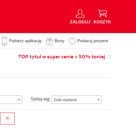
ZALOGUJ
KOSZYK
Pobierz aplikację
Bony
Podaruj prezent
TOP tytuł w super cenie » 50% taniej
Data wydania
Sortuj wg:
Data wydania
>