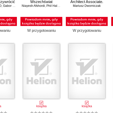
przywrócić
Wszechświat
Architect Associate.
owagę
D
,
Gabor Maté
,
MD
Niayesh Afshordi
,
Phil Halper
Praktyczny podręcznik
Mariusz Dworniczak
projektowania w
chmurze i skuteczne
ie, gdy
Powiadom mnie, gdy
Powiadom mnie, gdy
przygotowanie do
e dostępna
książka będzie dostępna
książka będzie dostępna
egzaminu SAA-C03
owaniu
W przygotowaniu
W przygotowaniu
a
książka
książka