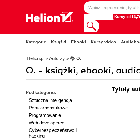
Kursy od 16,70
Kategorie
Książki
Ebooki
Kursy video
Audiobo
Helion.pl
» Autorzy
» 📚
O.
O. - książki, ebooki, audi
Tytuły au
Podkategorie:
Sztuczna inteligencja
Popularnonaukowe
Programowanie
Web development
Cyberbezpieczeństwo i
hacking