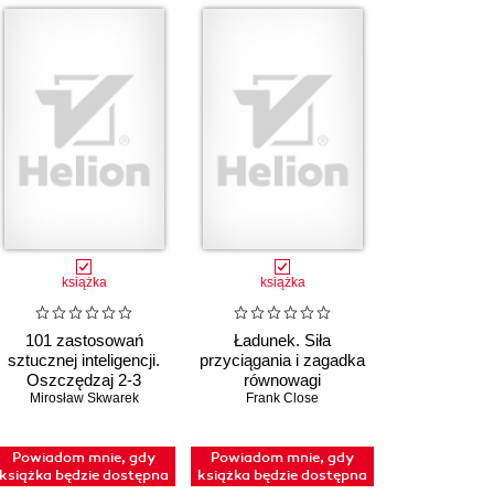
książka
książka
101 zastosowań
Ładunek. Siła
sztucznej inteligencji.
przyciągania i zagadka
Oszczędzaj 2-3
równowagi
godziny dziennie dzięki
Mirosław Skwarek
Wszechświata
Frank Close
AI
Powiadom mnie, gdy
Powiadom mnie, gdy
książka będzie dostępna
książka będzie dostępna