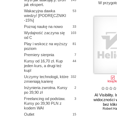
143
W przygot
jak ekspert.
Wakacyjna dawka
53
wiedzy! [PODRĘCZNIKI
-15%]
Poznaj naukę na nowo
33
Wydajność zaczyna się
103
od C
Play i wskocz na wyższy
81
poziom
Premiery sierpnia
7
Kursy od 16,70 zł. Kup
44
jeden kurs, a drugi też
kup!
Uczymy technologii, które
332
zmieniają karierę
książk
Inżynieria zwrotna. Kursy
2
po 39,90 zł
AI Visibility. 
Freelancing od podstaw.
3
widoczności 
Kursy po 39,90 PLN z
bez klik
kodem WAI
Robert Ha
Outlet
15