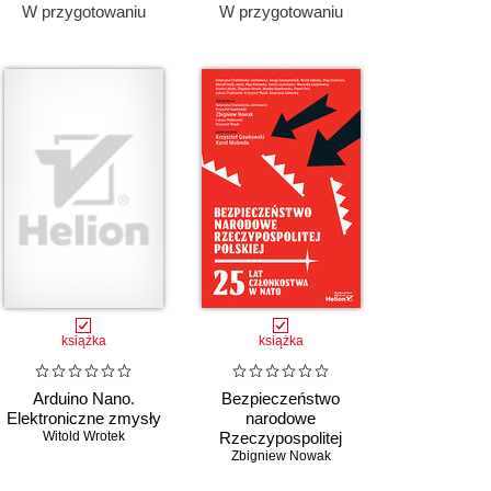
W przygotowaniu
W przygotowaniu
książka
książka
Arduino Nano.
Bezpieczeństwo
Elektroniczne zmysły
narodowe
Witold Wrotek
Rzeczypospolitej
Polskiej. 25 lat
Zbigniew Nowak
członkostwa w NATO