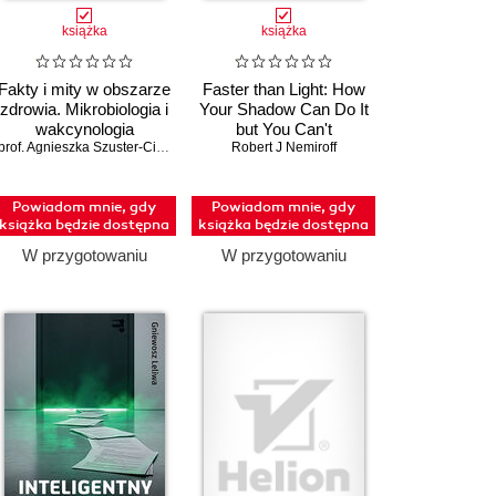
książka
książka
Fakty i mity w obszarze
Faster than Light: How
zdrowia. Mikrobiologia i
Your Shadow Can Do It
wakcynologia
but You Can't
prof. Agnieszka Szuster-Ciesielska; dr Tomasz Dziecištkowski
Robert J Nemiroff
Powiadom mnie, gdy
Powiadom mnie, gdy
książka będzie dostępna
książka będzie dostępna
W przygotowaniu
W przygotowaniu