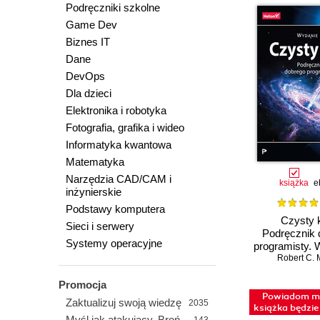
Podręczniki szkolne
Game Dev
Biznes IT
Dane
DevOps
Dla dzieci
Elektronika i robotyka
Fotografia, grafika i wideo
Informatyka kwantowa
Matematyka
Narzędzia CAD/CAM i
książka
e
inżynierskie
Podstawy komputera
Czysty 
Sieci i serwery
Podręcznik 
Systemy operacyjne
programisty. 
Robert C. 
Promocja
Powiadom mn
Zaktualizuj swoją wiedzę
2035
książka będzi
Myśl jak atakujący. Broń