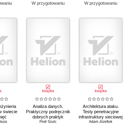
owaniu
W przygotowaniu
W przygotowaniu
a
książka
książka
Inżynieria
Analiza danych.
Architektura ataku.
w świecie
Praktyczny podręcznik
Testy penetracyjne
nięć
dobrych praktyk
infrastruktury sieciowej
łuza
Piotr Szulc
Adam Józefiok