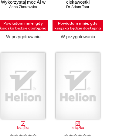
Wykorzystaj moc AI w
ciekawostki
Anna Zborowska
codziennych
anatomiczne
Dr. Adam Taor
czynnościach
Powiadom mnie, gdy
Powiadom mnie, gdy
książka będzie dostępna
książka będzie dostępna
W przygotowaniu
W przygotowaniu
książka
książka