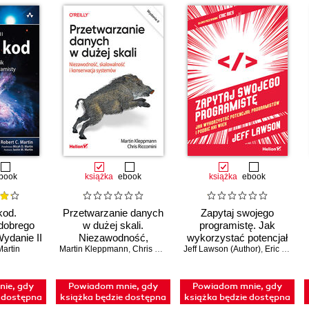
book
książka
ebook
książka
ebook
kod.
Przetwarzanie danych
Zapytaj swojego
dobrego
w dużej skali.
programistę. Jak
Wydanie II
Niezawodność,
wykorzystać potencjał
Martin
Martin Kleppmann
skalowalność i
,
Chris Riccomini
Jeff Lawson (Author)
programistów i podbić
,
Eric Ries (Foreword)
konserwacja
XXI wiek
systemów. Wydanie II
ie, gdy
Powiadom mnie, gdy
Powiadom mnie, gdy
e dostępna
książka będzie dostępna
książka będzie dostępna