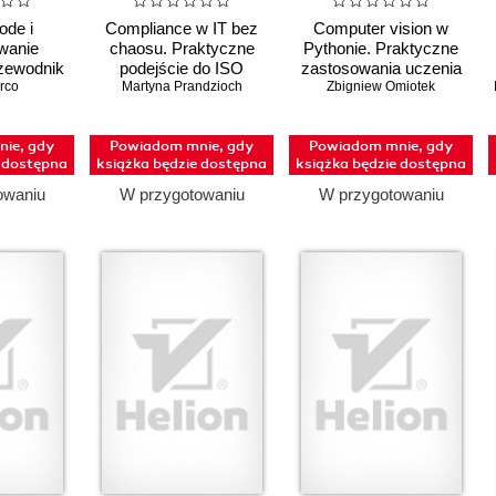
ode i
Compliance w IT bez
Computer vision w
wanie
chaosu. Praktyczne
Pythonie. Praktyczne
zewodnik
podejście do ISO
zastosowania uczenia
ra po
rco
Martyna Prandzioch
27001, SOC 2 i
Zbigniew Omiotek
głębokiego
entowych
audytów
ie, gdy
Powiadom mnie, gdy
Powiadom mnie, gdy
e dostępna
książka będzie dostępna
książka będzie dostępna
owaniu
W przygotowaniu
W przygotowaniu