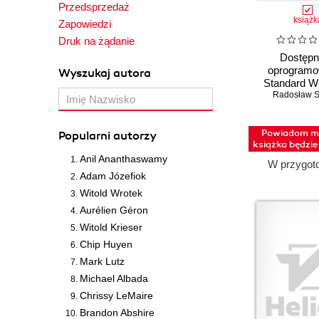
Przedsprzedaż
Exclusive
IT Governance Publishing
książk
Zapowiedzi
Expert Insight
ITStart
Druk na żądanie
Godzina dziennie
Instytut Badań Literackich
Dostępn
PAN
Hands-on
oprogramo
Wyszukaj autora
Instytut Elektrotechniki
Head First - Rusz głową!
Standard 
Radosław S
prakty
Kar-Group
How-to
LOGOS MEDIA
Ilustrowany przewodnik
Powiadom mn
Popularni autorzy
Literat
Intensywny trening
książka będzi
Lubelska Akademia WSEI
Kanon informatyki
Anil Ananthaswamy
W przygot
MALWAREHUNTER
Kompendium programisty
Adam Józefiok
MT Biznes
Kreatywna fotografia
Witold Wrotek
Magazyn Programista
Krok po kroku
Aurélien Géron
Marginesy
Księga eksperta
Witold Krieser
Medical Education
Kurs
Chip Huyen
Mercury Learning
Learn
Mark Lutz
Muchomor
Learning
Michael Albada
Mutliconsult
Leksykon kieszonkowy
Chrissy LeMaire
My Book
Brandon Abshire
Mastering