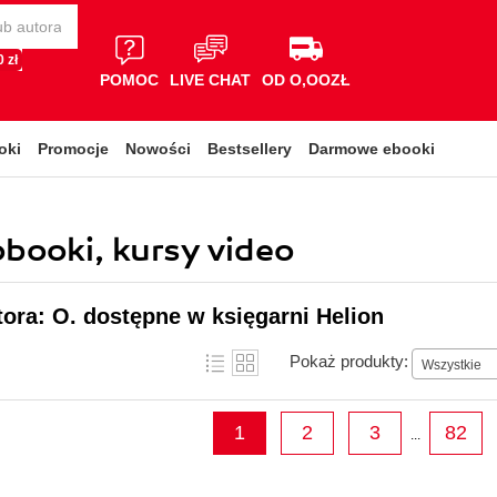
 zł
POMOC
LIVE CHAT
OD O,OOZŁ
oki
Promocje
Nowości
Bestsellery
Darmowe ebooki
obooki, kursy video
tora: O. dostępne w księgarni Helion
Pokaż produkty:
Wszystkie
1
2
3
82
...