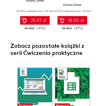
Roland Zimek
Rol
Roland Zimek
(24,50 zł najniższa cena z 30 dni)
(17,45 zł najniższa cena z 30 dni)
(19,95 zł naj
25.97 zł
18.50 zł
49.00zł
(-47%)
34.90zł
(-47%)
39.9
Zobacz pozostałe książki z
serii Ćwiczenia praktyczne
Promocja
Promocja
Promocj