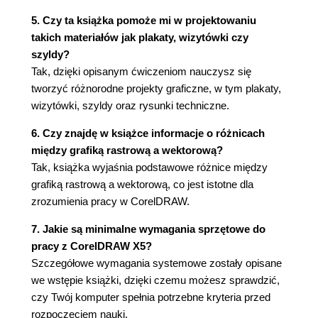
Rozdział 6. Precyzyjne rysowanie (145)
5. Czy ta książka pomoże mi w projektowaniu
Linijki (147)
takich materiałów jak plakaty, wizytówki czy
Siatka (149)
szyldy?
Prowadnice (152)
Tak, dzięki opisanym ćwiczeniom nauczysz się
Dynamiczne prowadnice (155)
tworzyć różnorodne projekty graficzne, w tym plakaty,
Przyciąganie do obiektów (158)
wizytówki, szyldy oraz rysunki techniczne.
Ćwiczenia podsumowujące (162)
6. Czy znajdę w książce informacje o różnicach
między grafiką rastrową a wektorową?
Tak, książka wyjaśnia podstawowe różnice między
grafiką rastrową a wektorową, co jest istotne dla
zrozumienia pracy w CorelDRAW.
7. Jakie są minimalne wymagania sprzętowe do
pracy z CorelDRAW X5?
Szczegółowe wymagania systemowe zostały opisane
we wstępie książki, dzięki czemu możesz sprawdzić,
czy Twój komputer spełnia potrzebne kryteria przed
rozpoczęciem nauki.