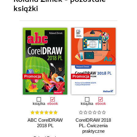
książki
Promocja
Promocja
Promocj
książka
ebook
książka
ebook
ksią
ABC CorelDRAW
CorelDRAW 2018
ABC 
2018 PL
PL. Ćwiczenia
praktyczne