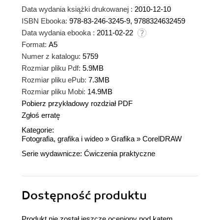
Data wydania książki drukowanej :
2010-12-10
ISBN Ebooka:
978-83-246-3245-9, 9788324632459
Data wydania ebooka :
2011-02-22
Format:
A5
Numer z katalogu:
5759
Rozmiar pliku Pdf:
5.9MB
Rozmiar pliku ePub:
7.3MB
Rozmiar pliku Mobi:
14.9MB
Pobierz przykładowy rozdział PDF
Zgłoś erratę
Kategorie:
Fotografia, grafika i wideo
»
Grafika
»
CorelDRAW
Serie wydawnicze:
Ćwiczenia praktyczne
Dostępność produktu
Produkt nie został jeszcze oceniony pod kątem