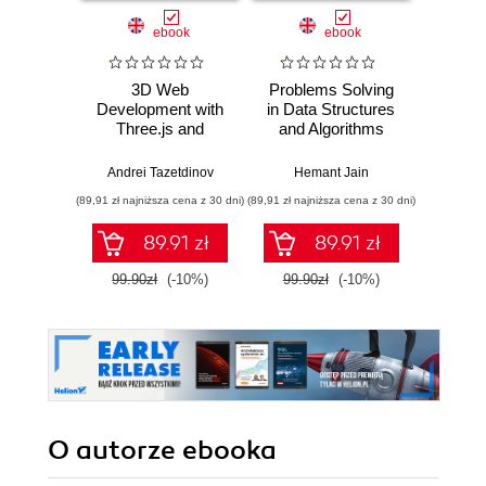
ebook
ebook
3D Web
Problems Solving
Maste
Development with
in Data Structures
Design
Three.js and
and Algorithms
Next.js
Using C++
Andrei Tazetdinov
Hemant Jain
Sco
(89,91 zł najniższa cena z 30 dni)
(89,91 zł najniższa cena z 30 dni)
(71,91 zł naj
89.91 zł
89.91 zł
99.90zł
(-10%)
99.90zł
(-10%)
79.8
O autorze
ebooka