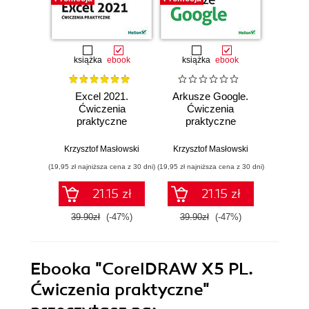
książka
ebook
książka
ebook
ksią
Excel 2021.
Arkusze Google.
Exc
Ćwiczenia
Ćwiczenia
Ćw
praktyczne
praktyczne
zaaw
Krzysztof Masłowski
Krzysztof Masłowski
Krzysz
(19,95 zł najniższa cena z 30 dni)
(19,95 zł najniższa cena z 30 dni)
(19,95 zł naj
21.15 zł
21.15 zł
39.90zł
(-47%)
39.90zł
(-47%)
39.9
Ebooka
"CorelDRAW X5 PL.
Ćwiczenia praktyczne"