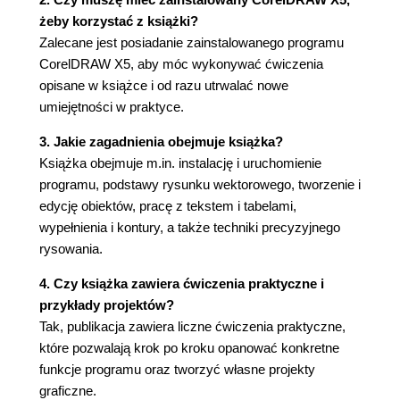
Praca nad kolumnami, wierszami i
żeby korzystać z książki?
komórkami (108)
Zalecane jest posiadanie zainstalowanego programu
Wprowadzanie do komórek tekstu oraz
CorelDRAW X5, aby móc wykonywać ćwiczenia
obrazów (111)
opisane w książce i od razu utrwalać nowe
Formatowanie tabeli i komórek (112)
umiejętności w praktyce.
Ćwiczenia podsumowujące (114)
3. Jakie zagadnienia obejmuje książka?
Rozdział 5. Wypełnienia i kontury (117)
Książka obejmuje m.in. instalację i uruchomienie
Zmiana ustawień domyślnych (117)
programu, podstawy rysunku wektorowego, tworzenie i
Wypełnienie jednolite (119)
edycję obiektów, pracę z tekstem i tabelami,
Wypełnienie tonalne (125)
wypełnienia i kontury, a także techniki precyzyjnego
Wypełnienie deseniem (128)
rysowania.
Wypełnienie teksturą (130)
4. Czy książka zawiera ćwiczenia praktyczne i
Wypełnienie postscriptowe (131)
przykłady projektów?
Okno dokowane Kolor (133)
Tak, publikacja zawiera liczne ćwiczenia praktyczne,
Kontury obiektów (133)
które pozwalają krok po kroku opanować konkretne
Szybkie wypełnianie części wspólnej (139)
funkcje programu oraz tworzyć własne projekty
Paleta dokumentu (140)
graficzne.
Ćwiczenia podsumowujące (142)