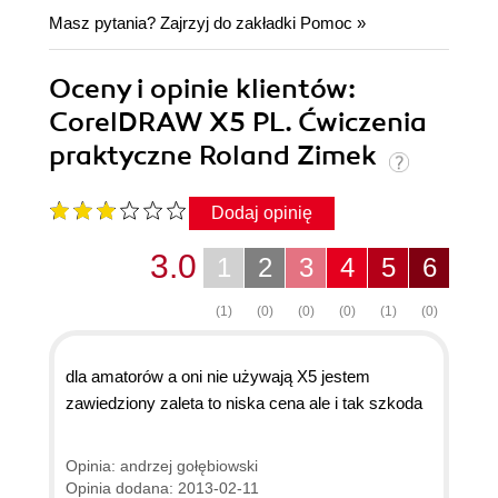
Masz pytania? Zajrzyj do zakładki
Pomoc
»
Oceny i opinie klientów:
CorelDRAW X5 PL. Ćwiczenia
praktyczne Roland Zimek
Dodaj opinię
3.0
1
2
3
4
5
6
(1)
(0)
(0)
(0)
(1)
(0)
dla amatorów a oni nie używają X5 jestem
zawiedziony zaleta to niska cena ale i tak szkoda
Opinia: andrzej gołębiowski
Opinia dodana: 2013-02-11