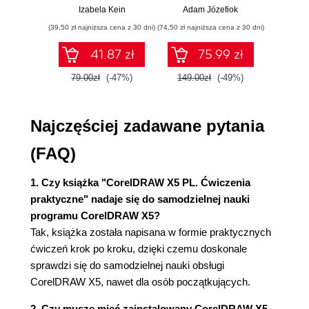
przykłady i
p
Izabela Kein
Adam Józefiok
Wito
Kolejność obiektów (62)
ćwiczenia
(39,50 zł najniższa cena z 30 dni)
(74,50 zł najniższa cena z 30 dni)
(29,95 zł naj
Wybieranie obiektów (64)
Grupy obiektów (66)
41.87 zł
75.99 zł
Blokowanie obiektów (67)
79.00zł
(-47%)
149.00zł
(-49%)
59.9
Wyrównywanie i rozkładanie obiektów (68)
Zmiana kształtu obiektów (72)
Ćwiczenia podsumowujące (74)
Najczęściej zadawane pytania
Rozdział 4. Praca z tekstem i tabelami (87)
(FAQ)
Tekst (87)
Wprowadzanie i formatowanie tekstu (87)
1. Czy książka "CorelDRAW X5 PL. Ćwiczenia
Formatowanie tekstu (91)
praktyczne" nadaje się do samodzielnej nauki
Wyrównywanie obiektów względem tekstu
programu CorelDRAW X5?
(100)
Tak, książka została napisana w formie praktycznych
Wstawianie znaków specjalnych (102)
ćwiczeń krok po kroku, dzięki czemu doskonale
Tabele (103)
sprawdzi się do samodzielnej nauki obsługi
Tworzenie tabel (103)
CorelDRAW X5, nawet dla osób początkujących.
Zaznaczanie wybranych elementów tabeli
(106)
2. Czy muszę mieć zainstalowany CorelDRAW X5,