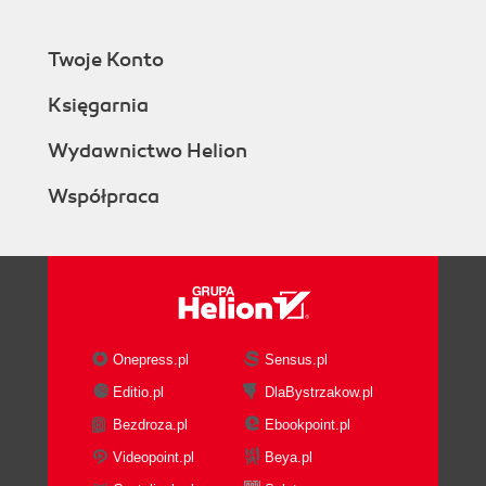
Twoje Konto
Księgarnia
Wydawnictwo Helion
Współpraca
Onepress.pl
Sensus.pl
Editio.pl
DlaBystrzakow.pl
Bezdroza.pl
Ebookpoint.pl
Videopoint.pl
Beya.pl