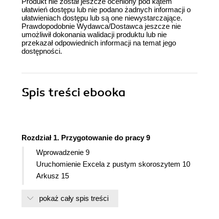
Produkt nie został jeszcze oceniony pod kątem
ułatwień dostępu lub nie podano żadnych informacji o
ułatwieniach dostępu lub są one niewystarczające.
Prawdopodobnie Wydawca/Dostawca jeszcze nie
umożliwił dokonania walidacji produktu lub nie
przekazał odpowiednich informacji na temat jego
dostępności.
Spis treści
ebooka
Rozdział 1. Przygotowanie do pracy 9
Wprowadzenie 9
Uruchomienie Excela z pustym skoroszytem 10
Arkusz 15
Pasek szybkiego dostępu 17
pokaż cały spis treści
Menu Opcje 22
Rozdział 2. Poruszanie się po arkuszu i wpisywanie