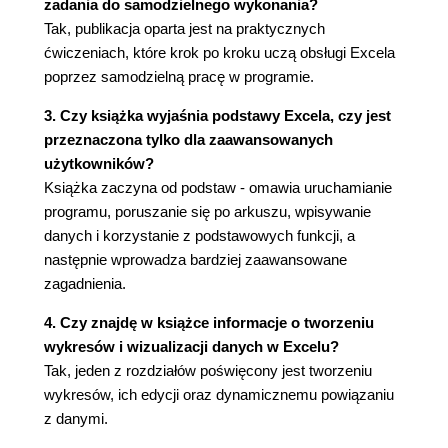
zadania do samodzielnego wykonania?
myszą 110
Tak, publikacja oparta jest na praktycznych
Rozdział 6. Formatowanie 115
ćwiczeniach, które krok po kroku uczą obsługi Excela
Wprowadzenie 115
poprzez samodzielną pracę w programie.
Zmiana czcionki i wyrównania 116
3. Czy książka wyjaśnia podstawy Excela, czy jest
Tło, obramowania i kolor pisma 119
przeznaczona tylko dla zaawansowanych
Automatyczne formatowanie tabel - style 122
użytkowników?
Usuwanie formatowania 124
Książka zaczyna od podstaw - omawia uruchamianie
Data 125
programu, poruszanie się po arkuszu, wpisywanie
Czas 131
danych i korzystanie z podstawowych funkcji, a
Malarz formatów 133
następnie wprowadza bardziej zaawansowane
Ukrywanie i odkrywanie wierszy i kolumn 135
zagadnienia.
Rozdział 7. Formuły i funkcje 139
4. Czy znajdę w książce informacje o tworzeniu
Wprowadzenie 139
wykresów i wizualizacji danych w Excelu?
Sumowanie 140
Tak, jeden z rozdziałów poświęcony jest tworzeniu
Excel jest doskonałym kalkulatorem 149
wykresów, ich edycji oraz dynamicznemu powiązaniu
Adresy względne, bezwzględne i mieszane 152
z danymi.
Przykłady użycia funkcji 155
Adresowanie trójwymiarowe 162