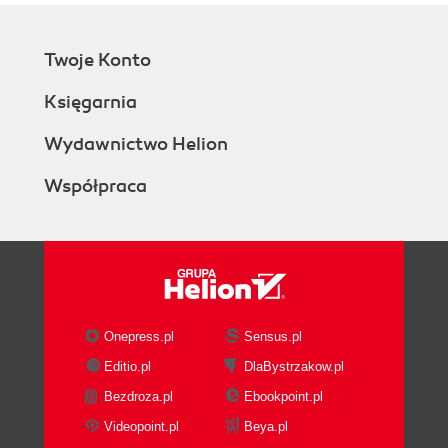
Twoje Konto
Księgarnia
Wydawnictwo Helion
Współpraca
Onepress.pl
Sensus.pl
Editio.pl
DlaBystrzakow.pl
Bezdroza.pl
Ebookpoint.pl
Videopoint.pl
Beya.pl