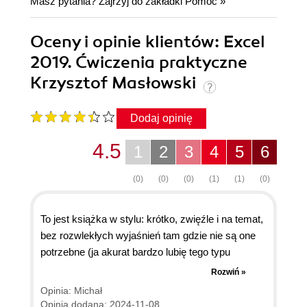
Masz pytania? Zajrzyj do zakładki
Pomoc
»
Oceny i opinie klientów: Excel
2019. Ćwiczenia praktyczne
Krzysztof Masłowski
Dodaj opinię
4.5
1
2
3
4
5
6
(0)
(0)
(0)
(1)
(1)
(0)
To jest książka w stylu: krótko, zwięźle i na temat,
bez rozwlekłych wyjaśnień tam gdzie nie są one
potrzebne (ja akurat bardzo lubię tego typu
pozycje). Przerobienie książki zajmie od 1 do max
Rozwiń »
4 dni. Jeżeli ktoś jest początkujący to myślę, że
Opinia: Michał
sprawnie przerobi podstawy, jak ktoś jest
Opinia dodana: 2024-11-08