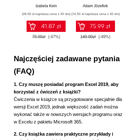
Kopiowanie i przesuwanie arkuszy z pliku do pliku
przykłady i
p
Izabela Kein
Adam Józefiok
Wito
75
ćwiczenia
(39,50 zł najniższa cena z 30 dni)
(74,50 zł najniższa cena z 30 dni)
(29,95 zł naj
Rozdział 4. Zakresy 77
41.87 zł
75.99 zł
Wprowadzenie 77
Zaznaczanie zakresów 78
79.00zł
(-47%)
149.00zł
(-49%)
59.9
Wpisywanie danych do zaznaczonego zakresu 82
Rozdział 5. Edytowanie zawartości arkusza 87
Najczęściej zadawane pytania
Wprowadzenie 87
Czyszczenie komórki 87
(FAQ)
Edycja zawartości komórki 91
Edytowanie komentarza 94
1. Czy muszę posiadać program Excel 2019, aby
Wstawianie wierszy i kolumn 94
korzystać z ćwiczeń z książki?
Usuwanie wierszy i kolumn 97
Ćwiczenia w książce są przygotowane specjalnie dla
Wstawianie i usuwanie komórek 98
wersji Excel 2019, jednak większość zadań można
Kopiowanie za pomocą schowka 100
wykonać także w nowszych wersjach programu oraz
Przesuwanie (przenoszenie) danych za pomocą
w Excelu z pakietu Microsoft 365.
schowka 108
2. Czy książka zawiera praktyczne przykłady i
Kopiowanie i przesuwanie przez przeciąganie