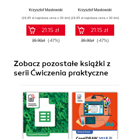
Krzysztof Masłowski
Krzysztof Masłowski
Krzysz
(19,95 zł najniższa cena z 30 dni)
(19,95 zł najniższa cena z 30 dni)
(24,50 zł naj
21.15 zł
21.15 zł
39.90zł
(-47%)
39.90zł
(-47%)
49.0
Zobacz pozostałe książki z
serii Ćwiczenia praktyczne