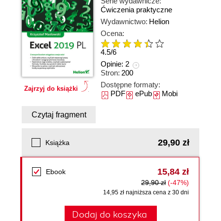
Serie wydawnicze:
Ćwiczenia praktyczne
Wydawnictwo:
Helion
Ocena:
4.5
/
6
Opinie:
2
Stron:
200
Dostępne formaty:
Zajrzyj do książki
PDF
ePub
Mobi
Czytaj fragment
29,90 zł
Książka
15,84 zł
Ebook
29,90 zł
(-47%)
14,95 zł najniższa cena z 30 dni
Dodaj do koszyka