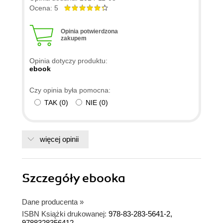
zaawansowany, to nadal myślę, że najdzie parę
Ocena: 5
interesujących szczegółów/"triczków" dla siebie (a
patrząc na to ile czasu zajmie takiej osobie
Opinia potwierdzona
zakupem
przewertowanie książki oraz koszt, to myślę, że
jak najbardziej wartość się zgadza) Także
Opinia dotyczy produktu:
polecam
ebook
Czy opinia była pomocna:
TAK
(
0
)
NIE
(
0
)
więcej opinii
Szczegóły
ebooka
Dane producenta
»
ISBN Książki drukowanej:
978-83-283-5641-2,
9788328356412