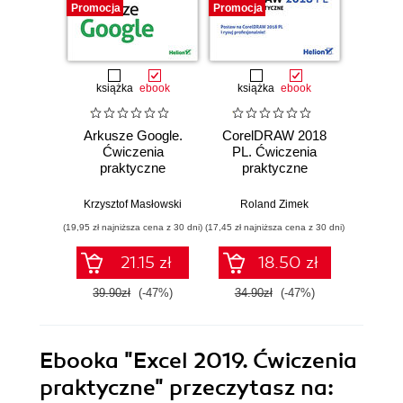
Promocja
Promocja
Promocj
książka
ebook
książka
ebook
ksią
Arkusze Google.
CorelDRAW 2018
Python
Ćwiczenia
PL. Ćwiczenia
pr
praktyczne
praktyczne
Andrzej 
Krzysztof Masłowski
Roland Zimek
(19,95 zł najniższa cena z 30 dni)
(17,45 zł najniższa cena z 30 dni)
(12,45 zł naj
21.15 zł
18.50 zł
39.90zł
(-47%)
34.90zł
(-47%)
24.9
Ebooka
"Excel 2019. Ćwiczenia
praktyczne"
przeczytasz na: