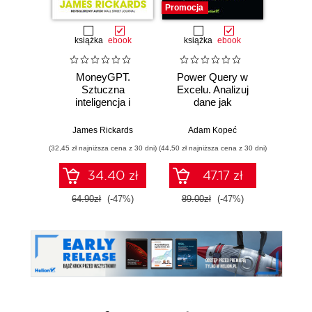
Promocja
książka
ebook
książka
ebook
MoneyGPT.
Power Query w
Power 
Sztuczna
Excelu. Analizuj
video
inteligencja i
dane jak
d
zagrożenie dla
profesjonalista
profe
globalnej ekonomii
James Rickards
Adam Kopeć
Ad
(32,45 zł najniższa cena z 30 dni)
(44,50 zł najniższa cena z 30 dni)
34.40 zł
47.17 zł
2
64.90zł
(-47%)
89.00zł
(-47%)