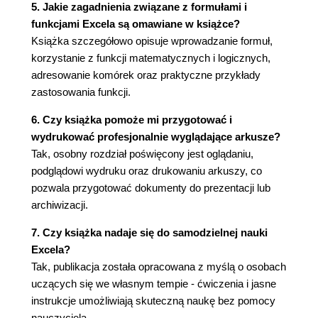
5. Jakie zagadnienia związane z formułami i
Rozdział 8. Wykresy 165
funkcjami Excela są omawiane w książce?
Wprowadzenie 165
Książka szczegółowo opisuje wprowadzanie formuł,
Tworzenie wykresów 166
korzystanie z funkcji matematycznych i logicznych,
Wykresy są dynamicznie połączone z danymi 180
adresowanie komórek oraz praktyczne przykłady
zastosowania funkcji.
Rozdział 9. Oglądanie i drukowanie arkuszy 183
Wprowadzenie 183
6. Czy książka pomoże mi przygotować i
Oglądanie 184
wydrukować profesjonalnie wyglądające arkusze?
Podgląd wydruku 188
Tak, osobny rozdział poświęcony jest oglądaniu,
Drukowanie 191
podglądowi wydruku oraz drukowaniu arkuszy, co
pozwala przygotować dokumenty do prezentacji lub
archiwizacji.
7. Czy książka nadaje się do samodzielnej nauki
Excela?
Tak, publikacja została opracowana z myślą o osobach
uczących się we własnym tempie - ćwiczenia i jasne
instrukcje umożliwiają skuteczną naukę bez pomocy
nauczyciela.