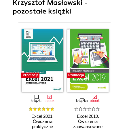
Krzysztof Masłowski -
pozostałe książki
Promocja
Promocja
Promocj
książka
ebook
książka
ebook
ksią
Excel 2021.
Excel 2019.
Exce
Ćwiczenia
Ćwiczenia
Ćw
praktyczne
zaawansowane
zaaw