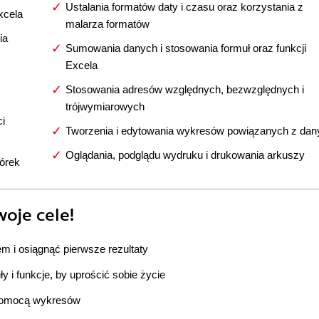
Ustalania formatów daty i czasu oraz korzystania z
xcela
malarza formatów
ia
Sumowania danych i stosowania formuł oraz funkcji
Excela
Stosowania adresów względnych, bezwzględnych i
trójwymiarowych
ci
Tworzenia i edytowania wykresów powiązanych z dan
Oglądania, podglądu wydruku i drukowania arkuszy
órek
oje cele!
em i osiągnąć pierwsze rezultaty
y i funkcje, by uprościć sobie życie
 pomocą wykresów