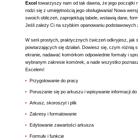
Excel
towarzyszy nam od tak dawna, że jego początki n
rodzi się z umiejętnością jego obsługiwania! Nowa wers
swoich obliczeń, zaprojektują tabele, wstawią dane, for
Jeśli zależy Ci na szybkim opanowaniu podstawowych za
W serii prostych, praktycznych ćwiczeń odkryjesz, ja
powtarzających się działań. Dowiesz się, czym różnią si
ekranie, nadawać komórkom odpowiednie formaty i sp
wybranym zakresie komórek, a nade wszystko poznasz f
Excelem!
Przygotowanie do pracy
Poruszanie się po arkuszu i wpisywanie informacji d
Arkusz, skoroszyt i plik
Zakresy i formatowanie
Edytowanie zawartości arkusza
Formuły i funkcje