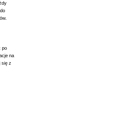
ażdy
 do
sów.
ć po
acje na
 się z