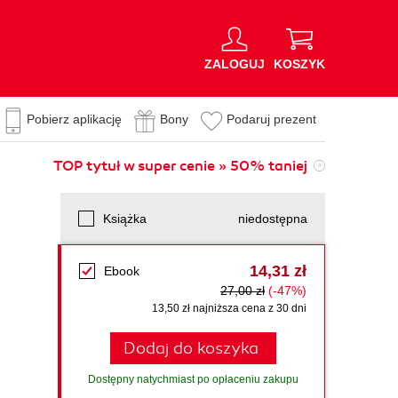
ZALOGUJ
KOSZYK
Pobierz aplikację
Bony
Podaruj prezent
TOP tytuł w super cenie » 50% taniej
Książka
niedostępna
14,31 zł
Ebook
27,00 zł
(-47%)
13,50 zł najniższa cena z 30 dni
Dodaj do koszyka
Dostępny natychmiast po opłaceniu zakupu