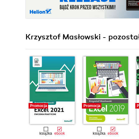
Krzysztof Masłowski - pozostał
Promocja
Promocja
P
książka
ebook
książka
ebook