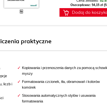
Cena zestawu:
52.6
Oszczędzasz: 54,15 zł (
Dodaj do koszyk
wiczenia praktyczne
a
Kopiowania i przenoszenia danych za pomocą schowk
myszy
Opcje
Formatowania czcionek, tła, obramowań i kolorów
 liczb i
komórek
Stosowania automatycznych stylów i usuwania
ci
formatowania