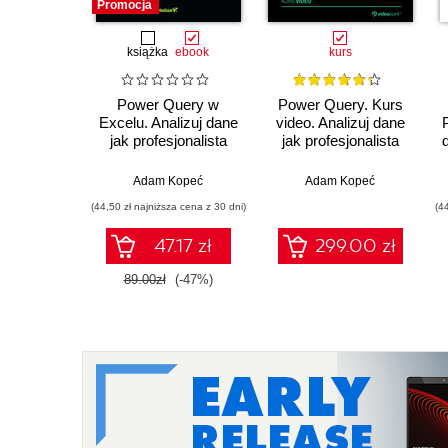
Promocja
książka
ebook
kurs
Power Query w
Power Query. Kurs
Excelu. Analizuj dane
video. Analizuj dane
jak profesjonalista
jak profesjonalista
Adam Kopeć
Adam Kopeć
(44,50 zł najniższa cena z 30 dni)
(4
47.17 zł
299.00 zł
89.00zł
(-47%)