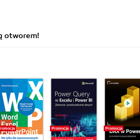
bą otworem!
romocja
Promocja
Promocja