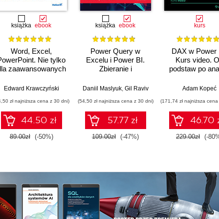
książka
ebook
książka
ebook
kurs
Word, Excel,
Power Query w
DAX w Power 
PowerPoint. Nie tylko
Excelu i Power BI.
Kurs video. 
dla zaawansowanych
Zbieranie i
podstaw po ana
przekształcanie
biznesową
danych. Wydanie II
Edward Krawczyński
Daniil Maslyuk
,
Gil Raviv
Adam Kopeć
4,50 zł najniższa cena z 30 dni)
(54,50 zł najniższa cena z 30 dni)
(171,74 zł najniższa cena 
44.50 zł
57.77 zł
46.70 
89.00zł
(-50%)
109.00zł
(-47%)
229.00zł
(-80