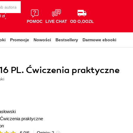
 zł
POMOC
LIVE CHAT
OD O,OOZŁ
oki
Promocje
Nowości
Bestsellery
Darmowe ebooki
16 PL. Ćwiczenia praktyczne
ski
asłowski
Ćwiczenia praktyczne
on
6.0
/
6
Opinie:
2