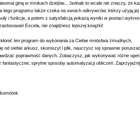
ieomal giną w mrokach dziejów... Jednak to wcale nie znaczy, że k
ja tego programu także czeka na swoich odkrywców, którzy użyją jej
muły i funkcje, a potem z satysfakcją pokażą wyniki w postaci wykre
stosowań Excela, nie znajdziesz lepszej książki!
k skłonić ten program do wykonania za Ciebie mnóstwa żmudnych,
ę od siebie arkusz, skoroszyt i plik, nauczysz się sprawnie porusza
rawdzać poprawność danych. Zobaczysz, jak wykonywać różne oper
antastyczne, sprytne sposoby automatyzacji obliczeń. Zaprzyjaźnij
o komórek