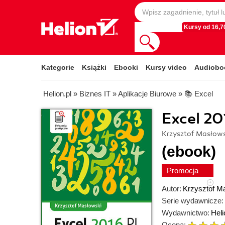
Kursy od 16,70
Kategorie
Książki
Ebooki
Kursy video
Audiobo
Helion.pl
»
Biznes IT
»
Aplikacje Biurowe
»
📚 Excel
Excel 20
Krzysztof Masłow
(ebook)
Promocja
Autor:
Krzysztof M
Serie wydawnicze:
Wydawnictwo:
Heli
Ocena: