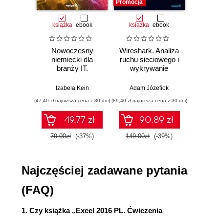
Promocja
Promocj
Rozdział 3. Formatowanie (51)
Wprowadzenie (51)
książka
ebook
książka
ebook
ksią
Przypomnienie (52)
Formatowanie ułatwia obliczenia (56)
Nowoczesny
Wireshark. Analiza
Aut
Formatowanie warunkowe i niestandardowe (63)
niemiecki dla
ruchu sieciowego i
prze
branży IT.
wykrywanie
s
Style (70)
Praktyczne
włamań
ste
Motywy (77)
przykłady i
p
Izabela Kein
Adam Józefiok
Wito
Szablony (80)
ćwiczenia
(47,40 zł najniższa cena z 30 dni)
(89,40 zł najniższa cena z 30 dni)
(35,94 zł naj
Rozdział 4. Zabezpieczenia (87)
49.77 zł
90.89 zł
Wprowadzenie (87)
Częste zapisywanie pliku (88)
79.00zł
(-37%)
149.00zł
(-39%)
59.9
Ochrona pliku (90)
Ochrona skoroszytu (93)
Najczęściej zadawane pytania
Ochrona informacji osobistych (94)
Ochrona arkusza (99)
(FAQ)
Sprawdzanie poprawności danych (107)
Rozdział 5. Tabele (111)
1. Czy książka ,,Excel 2016 PL. Ćwiczenia