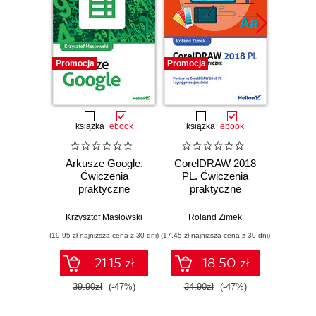
Promocja
Promocja
Promocj
książka
ebook
książka
ebook
ksią
Arkusze Google.
CorelDRAW 2018
Python
Ćwiczenia
PL. Ćwiczenia
pr
praktyczne
praktyczne
Andrzej 
Krzysztof Masłowski
Roland Zimek
(19,95 zł najniższa cena z 30 dni)
(17,45 zł najniższa cena z 30 dni)
(12,45 zł naj
21.15 zł
18.50 zł
39.90zł
(-47%)
34.90zł
(-47%)
24.9