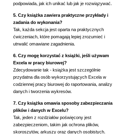
podpowiada, jak ich unikać lub jak je rozwiązywać.
skoroszytu (163)
Nazwy zakresów z adresowaniem względnym
5. Czy książka zawiera praktyczne przykłady i
(168)
zadania do wykonania?
Nazywanie formuł (170)
Tak, każda sekcja jest oparta na praktycznych
Nazywanie zakresów definiowanych dynamicznie
ćwiczeniach, które pomagają lepiej zrozumieć i
(172)
utrwalić omawiane zagadnienia.
Rozdział 8. Wykresy (179)
6. Czy mogę korzystać z książki, jeśli używam
Wprowadzenie (179)
Excela w pracy biurowej?
Stoliczku, nakryj się, czyli o tym, co otrzymujemy
Zdecydowanie tak - książka jest szczególnie
z łaski Excela (180)
przydatna dla osób wykorzystujących Excela w
Wykres liniowy a wykres XY (184)
codziennej pracy biurowej do raportowania, analizy
Wykresy sumujące do 100% (188)
danych i tworzenia wykresów.
Wykres radarowy (193)
Wykres bąbelkowy (195)
7. Czy książka omawia sposoby zabezpieczania
Wykres powierzchniowy (196)
plików i danych w Excelu?
Linia trendu (199)
Tak, jeden z rozdziałów poświęcony jest
Przykłady nietypowych wykresów (202)
zabezpieczeniom, takim jak ochrona plików,
Interpolacja wykresu (206)
skoroszytów, arkuszy oraz danych osobistych.