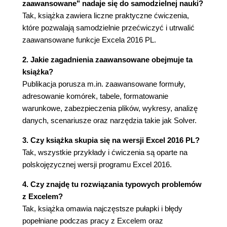
Wprowadzenie (111)
zaawansowane" nadaje się do samodzielnej nauki?
Tak, książka zawiera liczne praktyczne ćwiczenia,
Rozdział 6. Formuły (127)
które pozwalają samodzielnie przećwiczyć i utrwalić
Wprowadzenie (127)
zaawansowane funkcje Excela 2016 PL.
Adresy względne i bezwzględne (128)
Przeliczanie ręczne i automatyczne (132)
2. Jakie zagadnienia zaawansowane obejmuje ta
Wyświetlanie formuł w komórkach (133)
książka?
Formuły trójwymiarowe i adresowanie pośrednie
Publikacja porusza m.in. zaawansowane formuły,
(135)
adresowanie komórek, tabele, formatowanie
Szacowanie formuł (139)
warunkowe, zabezpieczenia plików, wykresy, analizę
Zamiana formuł na wartości (142)
danych, scenariusze oraz narzędzia takie jak Solver.
Błędy obliczeń (144)
3. Czy książka skupia się na wersji Excel 2016 PL?
Inspekcja formuł (149)
Tak, wszystkie przykłady i ćwiczenia są oparte na
Rozdział 7. Nazwy (157)
polskojęzycznej wersji programu Excel 2016.
Wprowadzenie (157)
4. Czy znajdę tu rozwiązania typowych problemów
Nazywanie stałych (157)
z Excelem?
Nazwy zakresów z adresowaniem bezwzględnym
Tak, książka omawia najczęstsze pułapki i błędy
(160)
popełniane podczas pracy z Excelem oraz
Nazwy na poziomie arkusza i na poziomie