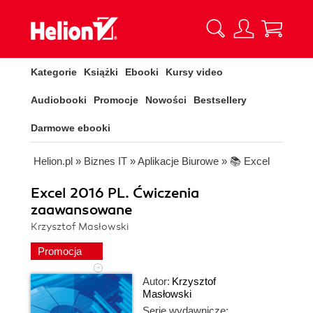
Kategorie
Książki
Ebooki
Kursy video
Audiobooki
Promocje
Nowości
Bestsellery
Darmowe ebooki
Helion.pl
»
Biznes IT
»
Aplikacje Biurowe
»
📚 Excel
Excel 2016 PL. Ćwiczenia
zaawansowane
Krzysztof Masłowski
Promocja
Autor:
Krzysztof
Masłowski
Serie wydawnicze: