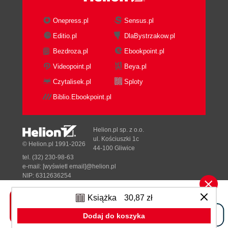
Onepress.pl
Sensus.pl
Editio.pl
DlaBystrzakow.pl
Bezdroza.pl
Ebookpoint.pl
Videopoint.pl
Beya.pl
Czytalisek.pl
Sploty
Biblio.Ebookpoint.pl
Helion.pl sp. z o.o.
ul. Kościuszki 1c
© Helion.pl 1991-2026
44-100 Gliwice
tel. (32) 230-98-63
e-mail:
[wyświetl email]@helion.pl
NIP: 6312636254
Regon: 241989027
Książka
30,87 zł
Designed with ♥ by
Tonik.pl
Dodaj do koszyka
Pełna wersja strony »