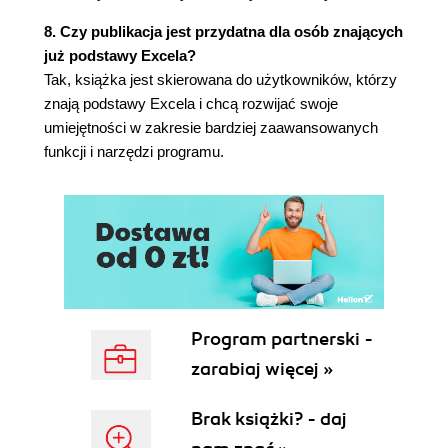
Wykresy przebiegu w czasie (208)
8. Czy publikacja jest przydatna dla osób znających
Unikanie zbędnej pracy - część 1. (210)
już podstawy Excela?
Unikanie zbędnej pracy - część 2. (213)
Tak, książka jest skierowana do użytkowników, którzy
Rozdział 9. Szukaj wyniku, Solver i scenariusze
znają podstawy Excela i chcą rozwijać swoje
(215)
umiejętności w zakresie bardziej zaawansowanych
funkcji i narzędzi programu.
Wprowadzenie (215)
Szukaj wyniku (216)
Solver (223)
Scenariusze (228)
Rozdział 10. Elementy analizy danych (233)
Wprowadzenie (233)
Sortowanie (234)
Filtrowanie (238)
Program partnerski -
Tabele przestawne (240)
zarabiaj więcej »
Brak książki? - daj