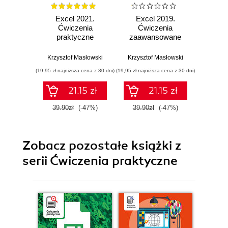
Excel 2021.
Excel 2019.
Exc
Ćwiczenia
Ćwiczenia
Ćw
praktyczne
zaawansowane
pr
Krzysztof Masłowski
Krzysztof Masłowski
Krzysz
(19,95 zł najniższa cena z 30 dni)
(19,95 zł najniższa cena z 30 dni)
(14,95 zł naj
21.15 zł
21.15 zł
39.90zł
(-47%)
39.90zł
(-47%)
29.9
Zobacz pozostałe książki z
serii Ćwiczenia praktyczne