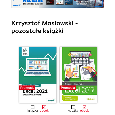
Krzysztof Masłowski -
pozostałe książki
Promocja
Promocja
Promocj
książka
ebook
książka
ebook
ksią