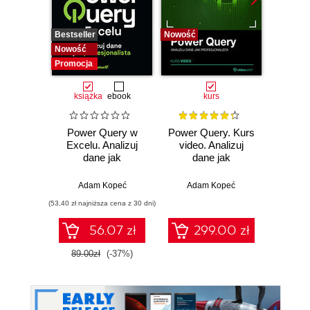
Bestseller
Nowość
Promocj
Nowość
Promocja
książka
ebook
kurs
ksią
Power Query w
Power Query. Kurs
Wor
Excelu. Analizuj
video. Analizuj
Power
dane jak
dane jak
ty
profesjonalista
profesjonalista
zaawa
Adam Kopeć
Adam Kopeć
Edward
(53,40 zł najniższa cena z 30 dni)
(53,40 zł naj
56.07 zł
299.00 zł
89.00zł
(-37%)
89.0