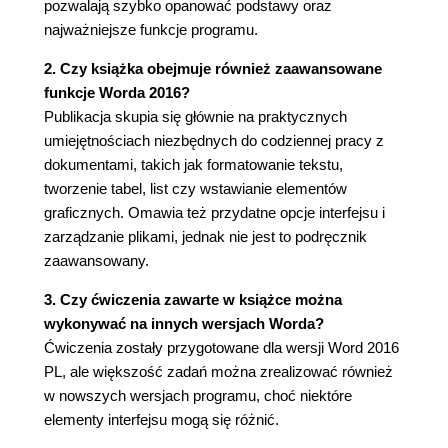
pozwalają szybko opanować podstawy oraz
Dodatek B. Drukowanie dokumentów (171)
najważniejsze funkcje programu.
Ustawienia strony (172)
2. Czy książka obejmuje również zaawansowane
Drukowanie - podgląd wydruku (178)
funkcje Worda 2016?
Drukowanie dokumentów (182)
Publikacja skupia się głównie na praktycznych
umiejętnościach niezbędnych do codziennej pracy z
dokumentami, takich jak formatowanie tekstu,
tworzenie tabel, list czy wstawianie elementów
graficznych. Omawia też przydatne opcje interfejsu i
zarządzanie plikami, jednak nie jest to podręcznik
zaawansowany.
3. Czy ćwiczenia zawarte w książce można
wykonywać na innych wersjach Worda?
Ćwiczenia zostały przygotowane dla wersji Word 2016
PL, ale większość zadań można zrealizować również
w nowszych wersjach programu, choć niektóre
elementy interfejsu mogą się różnić.