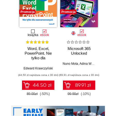
Promocja
Promocja
książka
ebook
ebook
Word, Excel,
Microsoft 365
Excel
PowerPoint. Nie
Unlocked
A
tylko dla
kalku
zaawansowanych
pod
Nuno Mota
,
Adina Waffenschmidt
zaaw
Edward Krawczyński
Lesze
roz
(44,50 zł najniższa cena z 30 dni)
(89,91 zł najniższa cena z 30 dni)
44.50 zł
89.91 zł
89.00zł
(-50%)
99.90zł
(-10%)