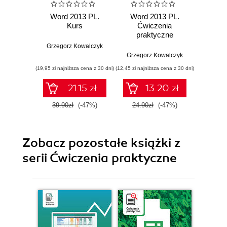
Word 2013 PL.
Word 2013 PL.
Word
Kurs
Ćwiczenia
praktyczne
Grzegorz Kowalczyk
Grzego
Grzegorz Kowalczyk
(19,95 zł najniższa cena z 30 dni)
(12,45 zł najniższa cena z 30 dni)
(17,45 zł naj
21.15 zł
13.20 zł
39.90zł
(-47%)
24.90zł
(-47%)
34.9
Zobacz pozostałe książki z
serii Ćwiczenia praktyczne