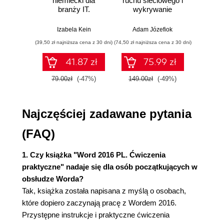
niemiecki dla
ruchu sieciowego i
prze
Rozdział 3. Formatowanie dokumentów (57)
branży IT.
wykrywanie
s
Formatowanie znaków (58)
Praktyczne
włamań
ste
przykłady i
p
Formatowanie akapitów (73)
Izabela Kein
Adam Józefiok
Wito
ćwiczenia
Formatowanie z wykorzystaniem stylów (91)
(39,50 zł najniższa cena z 30 dni)
(74,50 zł najniższa cena z 30 dni)
(29,95 zł naj
Rozdział 4. Tworzenie i edycja list (95)
41.87 zł
75.99 zł
Listy wypunktowane (95)
79.00zł
(-47%)
149.00zł
(-49%)
59.9
Listy numerowane (99)
Listy wielopoziomowe (hierarchiczne) (103)
Rozdział 5. Tworzenie tabel (107)
Najczęściej zadawane pytania
Rysowanie tabel, czyli przyjemne z pożytecznym
(FAQ)
(128)
Rozdział 6. Praca z elementami graficznymi (141)
1. Czy książka "Word 2016 PL. Ćwiczenia
Zdjęcia, obrazy i inne elementy graficzne (141)
praktyczne" nadaje się dla osób początkujących w
obsłudze Worda?
Dodatek A. Zarządzanie plikami (153)
Tak, książka została napisana z myślą o osobach,
Format plików Microsoft Office 2016 (153)
które dopiero zaczynają pracę z Wordem 2016.
Otwieranie dokumentów (154)
Przystępne instrukcje i praktyczne ćwiczenia
Zapisywanie dokumentów (164)