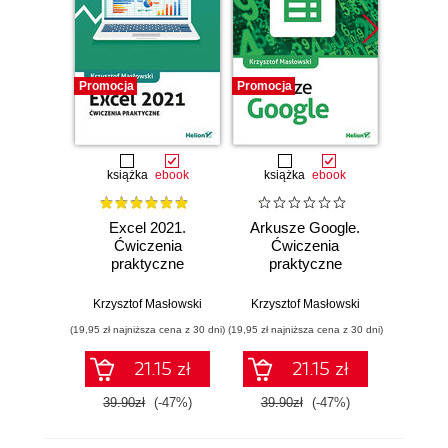
Promocja
Promocja
Promocj
książka
ebook
książka
ebook
ksią
Excel 2021.
Arkusze Google.
Exc
Ćwiczenia
Ćwiczenia
Ćw
praktyczne
praktyczne
zaaw
Krzysztof Masłowski
Krzysztof Masłowski
Krzysz
(19,95 zł najniższa cena z 30 dni)
(19,95 zł najniższa cena z 30 dni)
(19,95 zł naj
21.15 zł
21.15 zł
39.90zł
(-47%)
39.90zł
(-47%)
39.9