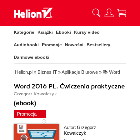
Kategorie
Książki
Ebooki
Kursy video
Audiobooki
Promocje
Nowości
Bestsellery
Darmowe ebooki
Helion.pl
»
Biznes IT
»
Aplikacje Biurowe
»
📚 Word
Word 2016 PL. Ćwiczenia praktyczne
Grzegorz Kowalczyk
(ebook)
Promocja
Autor:
Grzegorz
Kowalczyk