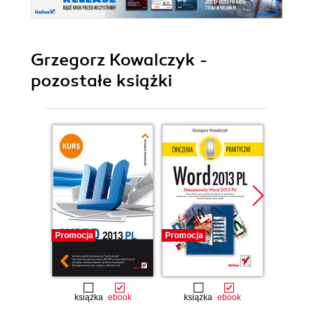
Grzegorz Kowalczyk -
pozostałe książki
Promocja
Promocja
Promocj
książka
ebook
książka
ebook
ksią