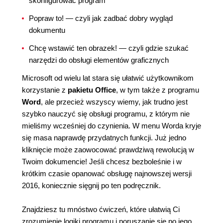
skonfigurować program
Popraw to! — czyli jak zadbać dobry wygląd
dokumentu
Chcę wstawić ten obrazek! — czyli gdzie szukać
narzędzi do obsługi elementów graficznych
Microsoft od wielu lat stara się ułatwić użytkownikom
korzystanie z
pakietu Office
, w tym także z programu
Word
, ale przecież wszyscy wiemy, jak trudno jest
szybko nauczyć się obsługi programu, z którym nie
mieliśmy wcześniej do czynienia. W menu Worda kryje
się masa naprawdę przydatnych funkcji. Już jedno
kliknięcie może zaowocować prawdziwą rewolucją w
Twoim dokumencie! Jeśli chcesz bezboleśnie i w
krótkim czasie opanować obsługę najnowszej wersji
2016, koniecznie sięgnij po ten podręcznik.
Znajdziesz tu mnóstwo ćwiczeń, które ułatwią Ci
zrozumienie logiki programu i poruszanie się po jego