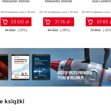
Aleksander Zieliński
Aleksander Zieliński
Joan Lambert
3,00 zł najniższa cena z 30 dni)
(31,76 zł najniższa cena z 30 dni)
(67,83 zł najniższa cena 
33.00 zł
31.76 zł
67.83 z
44.00zł
(-25%)
44.00zł
(-28%)
79.80zł
(-15%
e książki