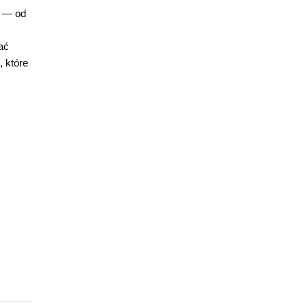
m — od
ać
, które