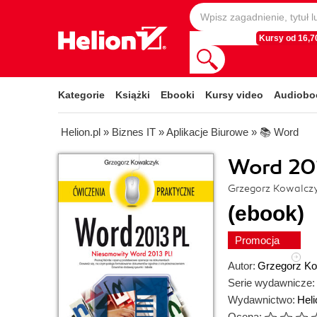
Kursy od 16,70
Kategorie
Książki
Ebooki
Kursy video
Audiobo
Helion.pl
»
Biznes IT
»
Aplikacje Biurowe
»
📚 Word
Word 201
Grzegorz Kowalcz
(ebook)
Promocja
Autor:
Grzegorz K
Serie wydawnicze:
Wydawnictwo:
Heli
Ocena: