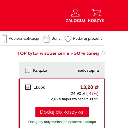
ZALOGUJ
KOSZYK
Pobierz aplikację
Bony
Podaruj prezent
TOP tytuł w super cenie » 50% taniej
Książka
niedostępna
13,20 zł
Ebook
24,90 zł
(-47%)
12,45 zł najniższa cena z 30 dni
Dodaj do koszyka
Dostępny natychmiast po opłaceniu zakupu