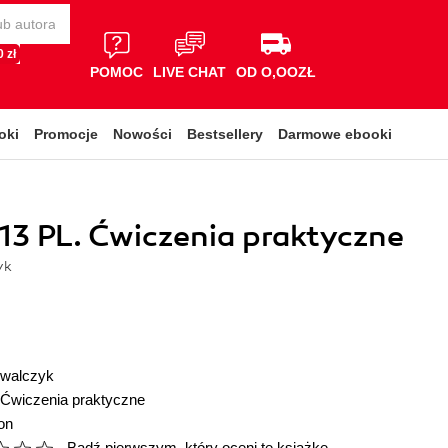
 zł
POMOC
LIVE CHAT
OD O,OOZŁ
oki
Promocje
Nowości
Bestsellery
Darmowe ebooki
3 PL. Ćwiczenia praktyczne
yk
owalczyk
Ćwiczenia praktyczne
on
Bądź pierwszym, który oceni tę książkę