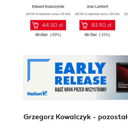
Edward Krawczyński
Joan Lambert
(44,50 zł najniższa cena z 30 dni)
(83,90 zł najniższa cena z 30 dni)
(3
44.50 zł
83.90 zł
89.00zł
(-50%)
98.70zł
(-15%)
Grzegorz Kowalczyk - pozostał