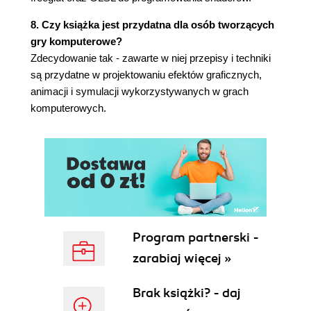
Rozdział 6. Mieszanie alfa i oświetlenie globalne na
8. Czy książka jest przydatna dla osób tworzących
GPU (189)
gry komputerowe?
Zdecydowanie tak - zawarte w niej przepisy i techniki
Wstęp (189)
są przydatne w projektowaniu efektów graficznych,
Implementacja przezroczystości techniką peelingu
animacji i symulacji wykorzystywanych w grach
jednokierunkowego (190)
komputerowych.
Implementacja przezroczystości techniką peelingu
dualnego (197)
Implementacja okluzji otoczenia w przestrzeni
ekranu (SSAO) (203)
Implementacja metody harmonik sferycznych w
oświetleniu globalnym (210)
Śledzenie promieni realizowane przez GPU (216)
Śledzenie ścieżek realizowane przez GPU (221)
Program partnerski -
Rozdział 7. Techniki renderingu wolumetrycznego
zarabiaj więcej »
bazujące na GPU (227)
Brak książki? - daj
Wstęp (227)
Implementacja renderingu wolumetrycznego z