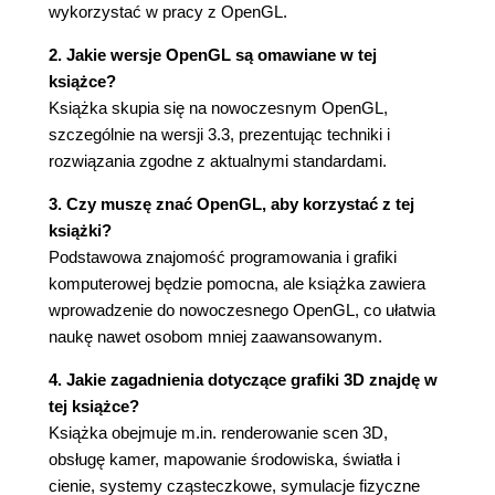
fragmentów (90)
wykorzystać w pracy z OpenGL.
Renderowanie sześcianu nieba metodą
2. Jakie wersje OpenGL są omawiane w tej
statycznego mapowania sześciennego (93)
książce?
Implementacja lustra z renderowaniem
Książka skupia się na nowoczesnym OpenGL,
pozaekranowym przy użyciu FBO (97)
szczególnie na wersji 3.3, prezentując techniki i
Renderowanie obiektów lustrzanych z użyciem
rozwiązania zgodne z aktualnymi standardami.
dynamicznego mapowania sześciennego (101)
Implementacja filtrowania obrazu (wyostrzania,
3. Czy muszę znać OpenGL, aby korzystać z tej
rozmywania, wytłaczania) metodą splotu (106)
książki?
Implementacja efektu poświaty (109)
Podstawowa znajomość programowania i grafiki
Rozdział 4. Światła i cienie (115)
komputerowej będzie pomocna, ale książka zawiera
wprowadzenie do nowoczesnego OpenGL, co ułatwia
Wstęp (115)
naukę nawet osobom mniej zaawansowanym.
Implementacja oświetlenia punktowego na
poziomie wierzchołków i fragmentów (116)
4. Jakie zagadnienia dotyczące grafiki 3D znajdę w
Implementacja światła kierunkowego na poziomie
tej książce?
fragmentów (122)
Książka obejmuje m.in. renderowanie scen 3D,
Implementacja zanikającego światła punktowego
obsługę kamer, mapowanie środowiska, światła i
na poziomie fragmentów (124)
cienie, systemy cząsteczkowe, symulacje fizyczne