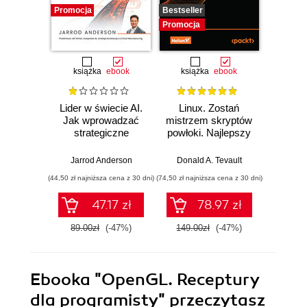
Promocja
Bestseller
Promocj
Promocja
książka
ebook
książka
ebook
ksią
Lider w świecie AI.
Linux. Zostań
P
Jak wprowadzać
mistrzem skryptów
Re
strategiczne
powłoki. Najlepszy
Ob
innowacje, rozwijać
przewodnik, z
nauko
biznes i
którym
cz
Jarrod Anderson
Donald A. Tevault
William 
przewodzić
zoptymalizujesz,
eksp
(44,50 zł najniższa cena z 30 dni)
(74,50 zł najniższa cena z 30 dni)
(44,50 zł naj
zespołowi w erze
zautomatyzujesz i
anali
sztucznej
usprawnisz każde
Python
47.17 zł
78.97 zł
inteligencji
zadanie
89.00zł
(-47%)
149.00zł
(-47%)
89.0
Ebooka
"OpenGL. Receptury
dla programisty"
przeczytasz