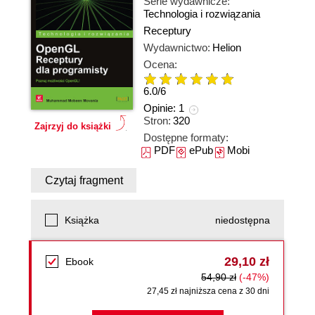
Serie wydawnicze:
Technologia i rozwiązania
Receptury
Wydawnictwo:
Helion
Ocena:
6.0
/
6
Opinie:
1
Stron:
320
Zajrzyj do książki
Dostępne formaty:
PDF
ePub
Mobi
Czytaj fragment
Książka
niedostępna
29,10 zł
Ebook
54,90 zł
(-47%)
27,45 zł najniższa cena z 30 dni