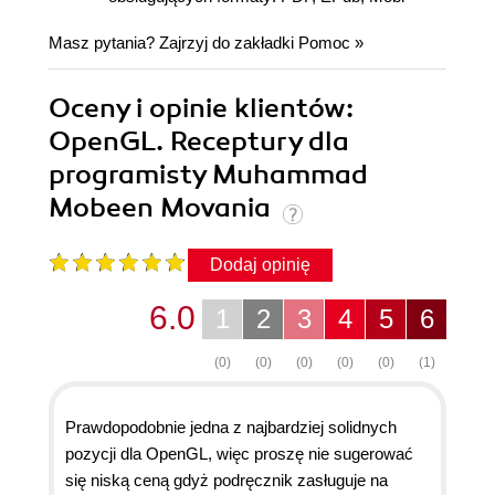
Masz pytania? Zajrzyj do zakładki
Pomoc
»
Oceny i opinie klientów:
OpenGL. Receptury dla
programisty Muhammad
Mobeen Movania
Dodaj opinię
6.0
1
2
3
4
5
6
(0)
(0)
(0)
(0)
(0)
(1)
Prawdopodobnie jedna z najbardziej solidnych
pozycji dla OpenGL, więc proszę nie sugerować
się niską ceną gdyż podręcznik zasługuje na