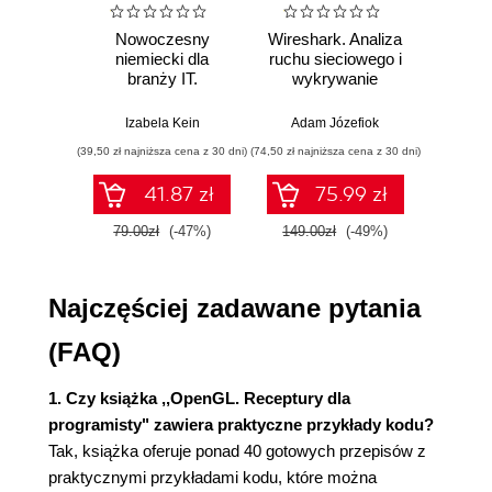
Rozdział 2. Wyświetlanie i wskazywanie obiektów
Nowoczesny
Wireshark. Analiza
Aut
3D (63)
niemiecki dla
ruchu sieciowego i
prze
branży IT.
wykrywanie
s
Wstęp (63)
Praktyczne
włamań
ste
Implementacja wektorowego modelu kamery z
przykłady i
p
Izabela Kein
Adam Józefiok
Wito
obsługą ruchów w stylu gier FPS (64)
ćwiczenia
(39,50 zł najniższa cena z 30 dni)
(74,50 zł najniższa cena z 30 dni)
(29,95 zł naj
Implementacja kamery swobodnej (68)
Implementacja kamery wycelowanej (70)
41.87 zł
75.99 zł
Ukrywanie elementów spoza bryły widzenia (74)
79.00zł
(-47%)
149.00zł
(-49%)
59.9
Wskazywanie obiektów z użyciem bufora głębi
(79)
Wskazywanie obiektów na podstawie koloru (83)
Najczęściej zadawane pytania
Wskazywanie obiektów na podstawie ich przecięć
z promieniem oka (85)
(FAQ)
Rozdział 3. Rendering pozaekranowy i mapowanie
1. Czy książka ,,OpenGL. Receptury dla
środowiska (89)
programisty" zawiera praktyczne przykłady kodu?
Wstęp (89)
Tak, książka oferuje ponad 40 gotowych przepisów z
Implementacja filtra wirowego przy użyciu shadera
praktycznymi przykładami kodu, które można