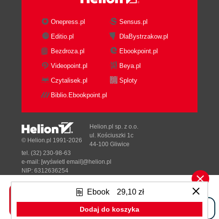
Implementacja animacji szkieletowej z paletą
macierzy skinningowych (270)
Onepress.pl
Sensus.pl
Implementacja animacji szkieletowej ze
Editio.pl
DlaBystrzakow.pl
skinningiem wykonanym przy użyciu kwaternionu
dualnego (280)
Bezdroza.pl
Ebookpoint.pl
Modelowanie tkanin z użyciem transformacyjnego
Videopoint.pl
Beya.pl
sprzężenia zwrotnego (287)
Czytalisek.pl
Sploty
Implementacja wykrywania kolizji z tkaniną i
Biblio.Ebookpoint.pl
reagowania na nie (296)
Implementacja systemu cząsteczkowego z
transformacyjnym sprzężeniem zwrotnym (301)
Helion.pl sp. z o.o.
Skorowidz (311)
ul. Kościuszki 1c
© Helion.pl 1991-2026
44-100 Gliwice
tel. (32) 230-98-63
e-mail:
[wyświetl email]@helion.pl
NIP: 6312636254
Regon: 241989027
Ebook
29,10 zł
Designed with ♥ by
Tonik.pl
Dodaj do koszyka