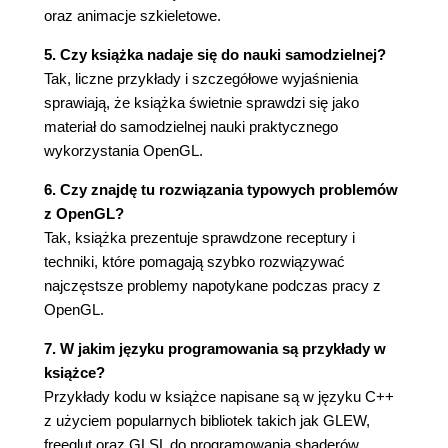
Implementacja oświetlenia reflektorowego na
oraz animacje szkieletowe.
poziomie fragmentów (128)
Mapowanie cieni przy użyciu FBO (130)
5. Czy książka nadaje się do nauki samodzielnej?
Przygotowania (131)
Tak, liczne przykłady i szczegółowe wyjaśnienia
Mapowanie cieni z filtrowaniem PCF (136)
sprawiają, że książka świetnie sprawdzi się jako
Wariancyjne mapowanie cieni (141)
materiał do samodzielnej nauki praktycznego
wykorzystania OpenGL.
Rozdział 5. Formaty modeli siatkowych i systemy
6. Czy znajdę tu rozwiązania typowych problemów
cząsteczkowe (151)
z OpenGL?
Wstęp (151)
Tak, książka prezentuje sprawdzone receptury i
Modelowanie terenu przy użyciu mapy wysokości
techniki, które pomagają szybko rozwiązywać
(152)
najczęstsze problemy napotykane podczas pracy z
Wczytywanie modeli 3ds przy użyciu odrębnych
OpenGL.
buforów (156)
Wczytywanie modeli OBJ przy użyciu buforów z
7. W jakim języku programowania są przykłady w
przeplotem (166)
książce?
Wczytywanie modeli w formacie EZMesh (171)
Przykłady kodu w książce napisane są w języku C++
Implementacja prostego systemu
z użyciem popularnych bibliotek takich jak GLEW,
cząsteczkowego (178)
freeglut oraz GLSL do programowania shaderów.