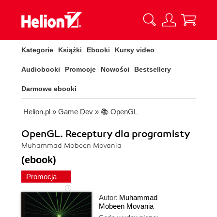
Kategorie
Książki
Ebooki
Kursy video
Audiobooki
Promocje
Nowości
Bestsellery
Darmowe ebooki
Helion.pl
»
Game Dev
»
📚 OpenGL
OpenGL. Receptury dla programisty
Muhammad Mobeen Movania
(ebook)
Promocja
Autor:
Muhammad
Mobeen Movania