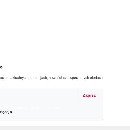
»
macje o aktualnych promocjach, nowościach i specjalnych ofertach
Zapisz
il informacje o zniżkach, promocjach
więcej »