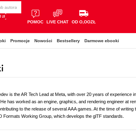
 zł
POMOC
LIVE CHAT
OD O,OOZŁ
oki
Promocje
Nowości
Bestsellery
Darmowe ebooki
i
ev is the AR Tech Lead at Meta, with over 20 years of experience in
He has worked as an engine, graphics, and rendering engineer at re
tributing to the release of several AAA games. At the time of writing
3D Formats Working Group, which develops the glTF standards.