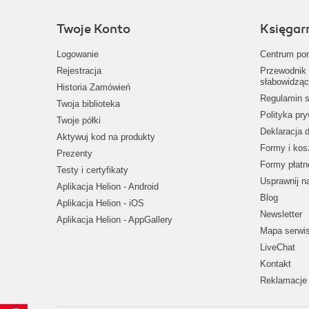
Twoje Konto
Księgar
Logowanie
Centrum po
Rejestracja
Przewodnik 
słabowidząc
Historia Zamówień
Regulamin s
Twoja biblioteka
Polityka pr
Twoje półki
Deklaracja 
Aktywuj kod na produkty
Formy i kos
Prezenty
Formy płatn
Testy i certyfikaty
Usprawnij 
Aplikacja Helion - Android
Blog
Aplikacja Helion - iOS
Newsletter
Aplikacja Helion - AppGallery
Mapa serwi
LiveChat
Kontakt
Reklamacje 