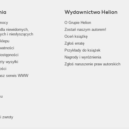
nia
Wydawnictwo Helion
mocy
O Grupie Helion
dla niewidomych,
Zostań naszym autorem!
ych i niesłyszących
Oceń książkę
klepu
Zgłoś erratę
ywatności
Przykłady do książek
dostępności
Nagrody i wyróżnienia
zty wysyłki
Zgłoś naruszenie praw autorskich
ości
nasz serwis WWW
su
i zwroty