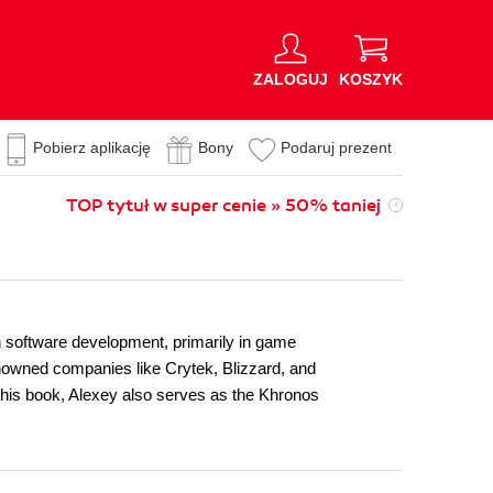
ZALOGUJ
KOSZYK
Pobierz aplikację
Bony
Podaruj prezent
TOP tytuł w super cenie » 50% taniej
 software development, primarily in game
nowned companies like Crytek, Blizzard, and
 this book, Alexey also serves as the Khronos