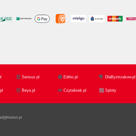
l
Sensus.pl
Editio.pl
DlaBystrzakow.pl
pl
Beya.pl
Czytalisek.pl
Sploty
il]@helion.pl