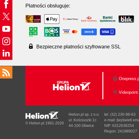
Płatności obsługuje:
Bezpieczne płatności szyfrowane SSL
Onepress.p
Videopoint.
Helion.pl sp. z o.o.
tel. (32) 230-98-63
ul. Kościuszki 1c
e-mail:
[wyświetl ema
© Helion.pl 1991-2026
44-100 Gliwice
NIP: 6312636254
Regon: 241989027