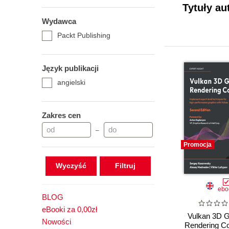
Tytuły au
Wydawca
Packt Publishing
Język publikacji
angielski
Zakres cen
–
Promocja
Wyczyść
ebo
BLOG
eBooki za 0,00zł
Vulkan 3D G
Nowości
Rendering C