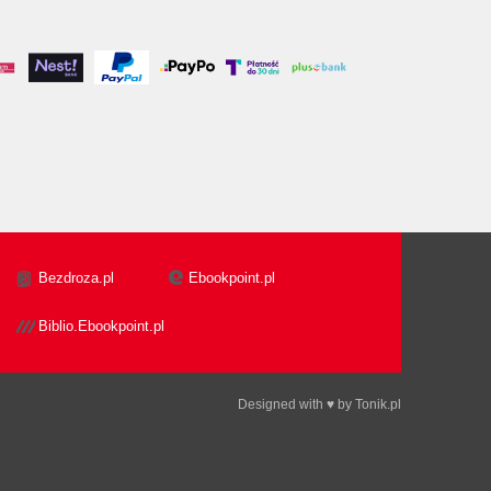
Bezdroza.pl
Ebookpoint.pl
Biblio.Ebookpoint.pl
Designed with ♥ by
Tonik.pl