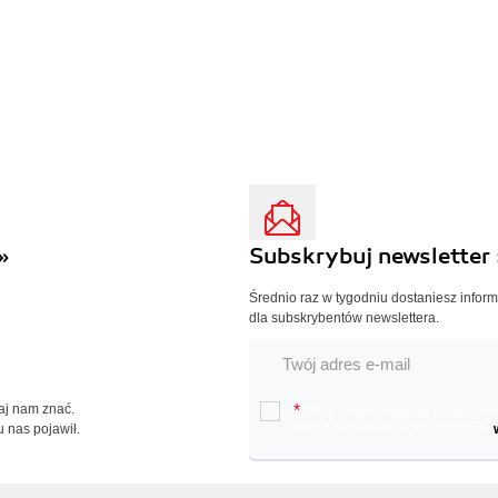
»
Subskrybuj newsletter 
Średnio raz w tygodniu dostaniesz infor
dla subskrybentów newslettera.
Daj nam znać.
*
Chcę otrzymywać na podany e-ma
u nas pojawił.
oraz nowościach wydawniczych.