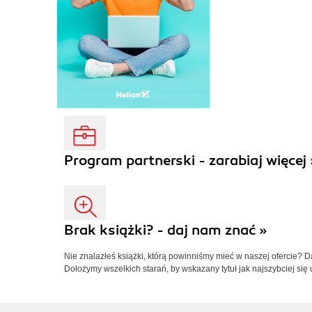
Program partnerski - zarabiaj więcej 
Brak książki? - daj nam znać »
Nie znalazłeś książki, którą powinniśmy mieć w naszej ofercie? 
Dołożymy wszelkich starań, by wskazany tytuł jak najszybciej się 