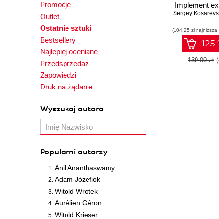
Promocje
Implement exp
Sergey Kosarevs
techniques f
Outlet
performance 
Ostatnie sztuki
(104,25 zł najniższa
with Vulkan 
Bestsellery
Editio
125.
Najlepiej oceniane
139.00 zł
Przedsprzedaż
Zapowiedzi
Druk na żądanie
Wyszukaj autora
Popularni autorzy
Anil Ananthaswamy
Adam Józefiok
Witold Wrotek
Aurélien Géron
Witold Krieser