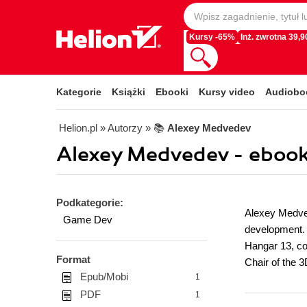
Kursy -65%
Inż. zwrotna 39,90
Kategorie
Książki
Ebooki
Kursy video
Audiobo
Helion.pl
» Autorzy
» 📚
Alexey Medvedev
Alexey Medvedev - ebook
Podkategorie:
Alexey Medved
Game Dev
development. 
Hangar 13, con
Format
Chair of the 
Epub/Mobi
1
PDF
1