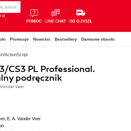
 zł
POMOC
LIVE CHAT
OD O,OOZŁ
oki
Promocje
Nowości
Bestsellery
Darmowe ebooki
sh/ActionScript
3/CS3 PL Professional.
alny podręcznik
. Vander Veer
ver
,
E. A. Vander Veer
on