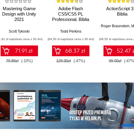
Mastering Game
Adobe Flash
ActionScript 3
Design with Unity
CS5/CS5 PL
Biblia
2021
Professional. Biblia
Roger Braunstein
,
Mims 
Scott Tykoski
Todd Perkins
1,91 zł najniższa cena z 30 dni)
(64,50 zł najniższa cena z 30 dni)
(49,50 zł najniższa cena 
71.91 zł
68.37 zł
52.47 z
79.89zł
(-10%)
129.00zł
(-47%)
99.00zł
(-47%