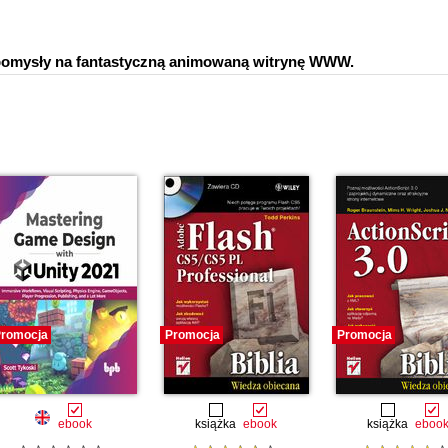
e pomysły na fantastyczną animowaną witrynę WWW.
romocja
Promocja
Promocja
ebook
książka
ebook
książka
eboo