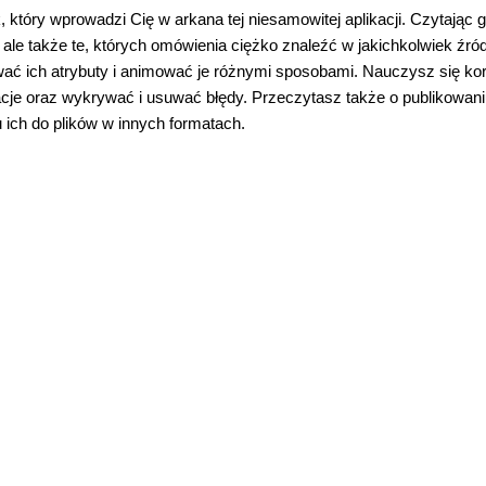
 który wprowadzi Cię w arkana tej niesamowitej aplikacji. Czytając 
 ale także te, których omówienia ciężko znaleźć w jakichkolwiek źród
wać ich atrybuty i animować je różnymi sposobami. Nauczysz się ko
acje oraz wykrywać i usuwać błędy. Przeczytasz także o publikowan
ich do plików w innych formatach.