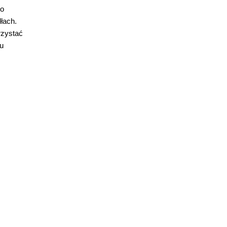
go
łach.
rzystać
iu