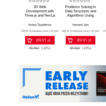
3D Web
Problems Solving in
Development with
Data Structures and
Three.js and Next.js
Algorithms Using
C++
Andrei Tazetdinov
Hemant Jain
(89,91 zł najniższa cena z 30 dni)
(89,91 zł najniższa cena z 30 dni)
(7
89.91 zł
89.91 zł
99.90zł
(-10%)
99.90zł
(-10%)