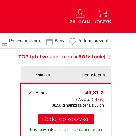
ZALOGUJ
KOSZYK
Pobierz aplikację
Bony
Podaruj prezent
TOP tytuł w super cenie » 50% taniej
Książka
niedostępna
40,81 zł
Ebook
77,00 zł
(-47%)
38,50 zł najniższa cena z 30 dni
Dodaj do koszyka
Dostępny natychmiast po opłaceniu zakupu