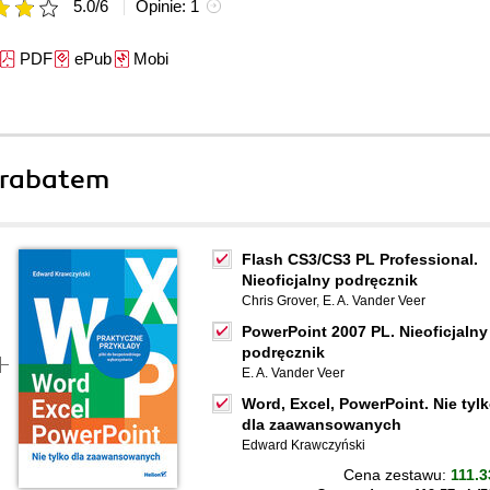
5.0
/
6
Opinie:
1
PDF
ePub
Mobi
 rabatem
Flash CS3/CS3 PL Professional.
Nieoficjalny podręcznik
Chris Grover
,
E. A. Vander Veer
PowerPoint 2007 PL. Nieoficjalny
podręcznik
E. A. Vander Veer
Word, Excel, PowerPoint. Nie tyl
dla zaawansowanych
Edward Krawczyński
Cena zestawu:
111.3