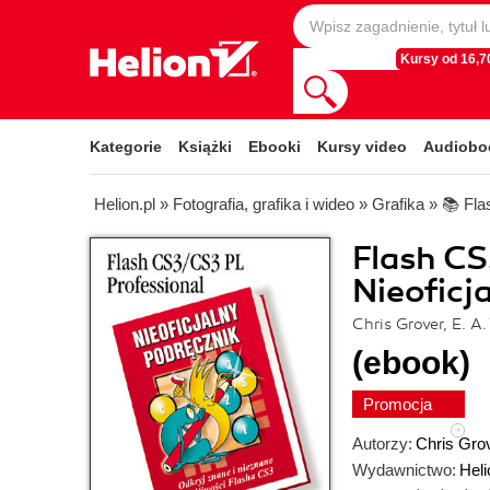
Kursy od 16,70
Kategorie
Książki
Ebooki
Kursy video
Audiobo
Helion.pl
»
Fotografia, grafika i wideo
»
Grafika
»
📚 Fla
Flash CS
Nieoficj
Chris Grover, E. A
(ebook)
Promocja
Autorzy:
Chris Gro
Wydawnictwo:
Heli