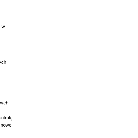
w w
ych
wych
ntrolę
ą nowe