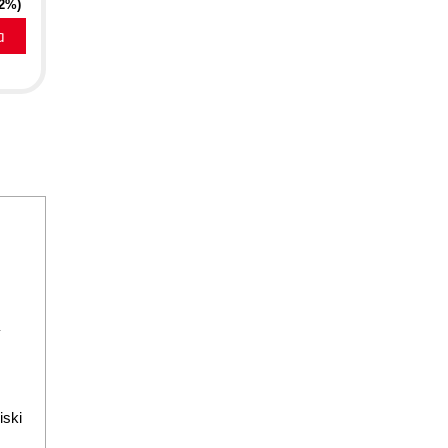
52%)
a
iski