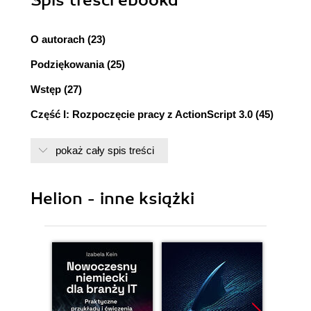
O autorach (23)
Podziękowania (25)
Wstęp (27)
Część I: Rozpoczęcie pracy z ActionScript 3.0 (45)
Rozdział 1. Wprowadzenie do ActionScript 3.0 (47)
pokaż cały spis treści
Czym jest ActionScript? (47)
Do czego używać ActionScript 3.0? (48)
Co nowego w ActionScript 3.0? (48)
Helion - inne książki
Lista wyświetlania (49)
Błędy czasu wykonywania (49)
Kontrola typów danych w czasie
wykonywania (49)
Domknięcia metod (50)
Wewnętrzny model zdarzeń (50)
Wyrażenia regularne (50)