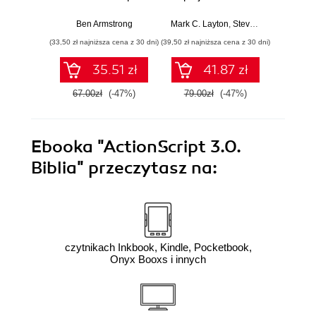
Bitcoinie i nowej
bystrzaków.
cyfrowej ekonomii
Wydanie III
Ben Armstrong
Mark C. Layton
,
Steven J. Ostermiller
Mark C. 
,
(33,50 zł najniższa cena z 30 dni)
(39,50 zł najniższa cena z 30 dni)
(34,50 zł naj
35.51 zł
41.87 zł
67.00zł
(-47%)
79.00zł
(-47%)
69.0
Ebooka
"ActionScript 3.0.
Biblia"
przeczytasz na:
czytnikach Inkbook, Kindle, Pocketbook,
Onyx Booxs i innych