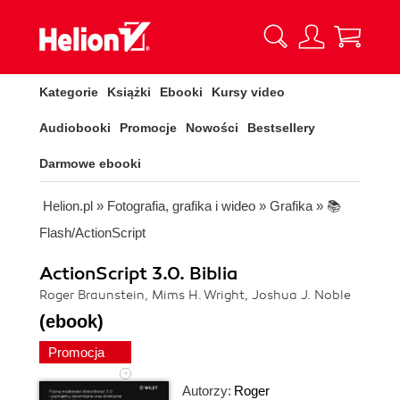
Kategorie
Książki
Ebooki
Kursy video
Audiobooki
Promocje
Nowości
Bestsellery
Darmowe ebooki
Helion.pl
»
Fotografia, grafika i wideo
»
Grafika
»
📚
Flash/ActionScript
ActionScript 3.0. Biblia
Roger Braunstein, Mims H. Wright, Joshua J. Noble
(ebook)
Promocja
Autorzy:
Roger