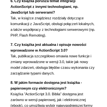
6. Czy książka porusza temat integracji
Pakiety (87)
ActionScript z innymi technologiami, np.
Unikalność klasy (88)
JavaScript lub serwerami?
Hierarchia (89)
Tak, w książce znajdziesz rozdziały dotyczące
Kontrola widoczności (89)
komunikacji z JavaScript, obsługi połączeń lokalnych,
Kod dozwolony w pakietach (90)
a także współpracy z technologiami serwerowymi (np.
Używanie kodu z pakietów (91)
PHP, Flash Remoting).
Korzystanie z dziedziczenia (93)
Struktura kodu zawierającego dziedziczenie
7. Czy książka jest aktualna i opisuje nowości
(97)
wprowadzone w ActionScript 3.0?
Dziedziczenie, typy oraz polimorfizm (98)
Tak, publikacja szczegółowo omawia nowe funkcje i
Dziedziczenie a kompozycja (100)
zmiany wprowadzone w wersji 3.0, takie jak nowy
Zapobieganie dziedziczeniu (102)
model zdarzeń, obsługa błędów czasu wykonania czy
Używanie modyfikatorów dostępu do klas (104)
zarządzanie typami danych.
Public i private (104)
8. W jakim formacie dostępna jest książka -
Protected (106)
papierowym czy elektronicznym?
Internal (108)
Książka "ActionScript 3.0. Biblia" dostępna jest
Przestrzenie nazw (109)
zarówno w wersji papierowej, jak i elektronicznej
Używanie metod w klasach (112)
(ebook), co umożliwia wybór najwygodniejszej formy
Konstruktory (113)