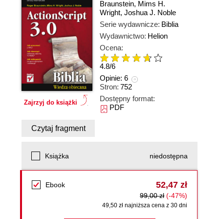
Braunstein
,
Mims H.
Wright
,
Joshua J. Noble
Serie wydawnicze:
Biblia
Wydawnictwo:
Helion
Ocena:
4.8
/
6
Opinie:
6
Stron:
752
Dostępny format:
Zajrzyj do książki
PDF
Czytaj fragment
Książka
niedostępna
52,47 zł
Ebook
99,00 zł
(-47%)
49,50 zł najniższa cena z 30 dni