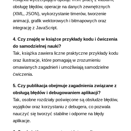
Podsumowanie (78)
obsługę błędów, operacje na danych zewnętrznych
Rozdział 3. Programowanie z wykorzystaniem klas
(XML, JSON), wykorzystanie timerów, tworzenie
(81)
animacji, grafik wektorowych i bitmapowych oraz
integrację z JavaScript.
Istota klas (81)
Klasy mogą modelować rzeczywisty świat
4. Czy znajdę w książce przykłady kodu i ćwiczenia
(82)
do samodzielnej nauki?
Klasy zawierają dane i operacje (82)
Tak, książka zawiera liczne praktyczne przykłady kodu
Klasy rozdzielają zadania (83)
oraz ilustracje, które pomagają w zrozumieniu
Klasy są typami (83)
omawianych zagadnień i umożliwiają samodzielne
Klasy zawierają Twój program (83)
ćwiczenia.
Stosowana terminologia (84)
Obiekt (84)
5. Czy publikacja obejmuje zagadnienia związane z
Klasa (85)
obsługą błędów i debugowaniem aplikacji?
Instancja (85)
Tak, osobne rozdziały poświęcone są obsłudze błędów,
Typ (85)
wyjątków oraz korzystaniu z debugera, co pozwala
Enkapsulacja (86)
nauczyć się tworzyć stabilne i odporne na błędy
Zasada czarnej skrzynki (86)
aplikacje.
Enkapsulacja i polimorfizm (87)