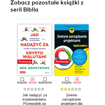
Zobacz pozostałe książki z
serii Biblia
Promocja
Promocja
Promocj
książka
ebook
audiobook
książka
ebook
ksią
Jak nadążyć za
Zwinne
Sc
kryptowalutami.
zarządzanie
bys
Przewodnik po
projektami dla
Wyd