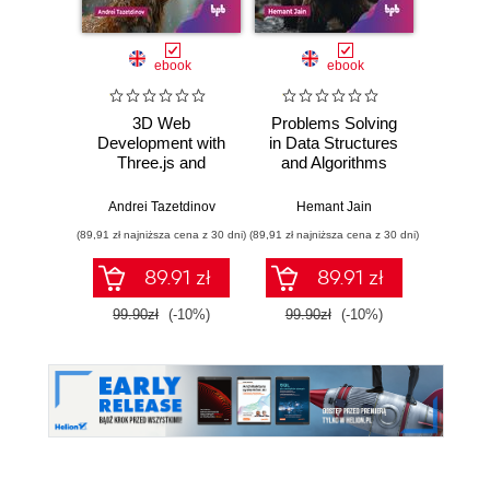
ebook
ebook
3D Web
Problems Solving
Maste
Development with
in Data Structures
Design
Three.js and
and Algorithms
Next.js
Using C++
Andrei Tazetdinov
Hemant Jain
Sco
(89,91 zł najniższa cena z 30 dni)
(89,91 zł najniższa cena z 30 dni)
(71,91 zł naj
89.91 zł
89.91 zł
99.90zł
(-10%)
99.90zł
(-10%)
79.8