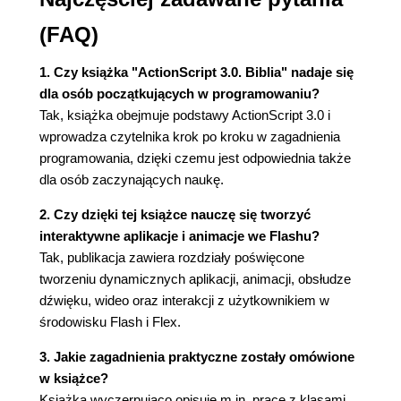
Kolejność operatorów (63)
(FAQ)
Powszechnie używane operatory (64)
Dokonywanie logicznych wyborów za pomocą
1. Czy książka "ActionScript 3.0. Biblia" nadaje się
instrukcji warunkowych (65)
dla osób początkujących w programowaniu?
Instrukcja if (65)
Tak, książka obejmuje podstawy ActionScript 3.0 i
Testowanie innych porównań (66)
wprowadza czytelnika krok po kroku w zagadnienia
if..else (68)
programowania, dzięki czemu jest odpowiednia także
switch (69)
dla osób zaczynających naukę.
Operator warunkowy (70)
Powtarzanie operacji za pomocą pętli (71)
2. Czy dzięki tej książce nauczę się tworzyć
Użycie pętli for (71)
interaktywne aplikacje i animacje we Flashu?
Używanie for..in oraz for each..in (73)
Tak, publikacja zawiera rozdziały poświęcone
Używanie while oraz do..while (74)
tworzeniu dynamicznych aplikacji, animacji, obsłudze
Używać for czy while (75)
dźwięku, wideo oraz interakcji z użytkownikiem w
Używanie break oraz continue (76)
środowisku Flash i Flex.
Komentowanie kodu (76)
3. Jakie zagadnienia praktyczne zostały omówione
Typy komentarzy (77)
w książce?
Kiedy używać komentarzy (78)
Książka wyczerpująco opisuje m.in. pracę z klasami,