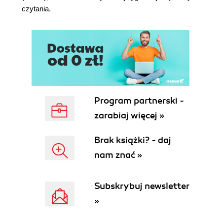
czytania.
Używanie właściwości w klasach (114)
Metody dostępowe (114)
Unikanie efektów ubocznych (117)
Przesłanianie zachowania (117)
Używanie klasy bazowej (119)
Używanie statycznych metod i właściwości (120)
Zmienne statyczne (121)
Stałe statyczne (123)
Program partnerski -
Metody statyczne (125)
zarabiaj więcej »
Projektowanie interfejsów (127)
Manipulowanie typami (133)
Brak książki? - daj
Zgodność i koercja typów (133)
Jawna konwersja typu (134)
nam znać »
Określanie typów (136)
Tworzenie klas dynamicznych (137)
Subskrybuj newsletter
Podsumowanie (137)
»
Rozdział 4. Praca z metodami i funkcjami (139)
Funkcje (139)