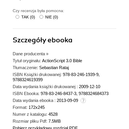
Czy recenzja była pomocna:
TAK
(
0
)
NIE
(
0
)
Szczegóły
ebooka
Dane producenta
»
Tytuł oryginału:
ActionScript 3.0 Bible
Tłumaczenie:
Sebastian Rataj
ISBN Książki drukowanej:
978-83-246-1939-9,
9788324619399
Data wydania książki drukowanej :
2009-12-10
ISBN Ebooka:
978-83-246-8437-3, 9788324684373
Data wydania ebooka :
2013-09-09
Format:
172x245
Numer z katalogu:
4528
Rozmiar pliku Pdf:
7.5MB
Pobierz przykładowy rozdział PDF