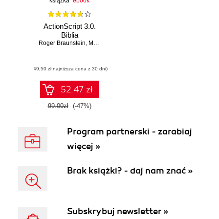
książka
ebook
ActionScript 3.0.
Biblia
Roger Braunstein
,
Mims H. Wright
,
Joshua J. Noble
(49,50 zł najniższa cena z 30 dni)
52.47 zł
99.00zł
(-47%)
Program partnerski - zarabiaj
więcej »
Brak książki? - daj nam znać »
Subskrybuj newsletter »