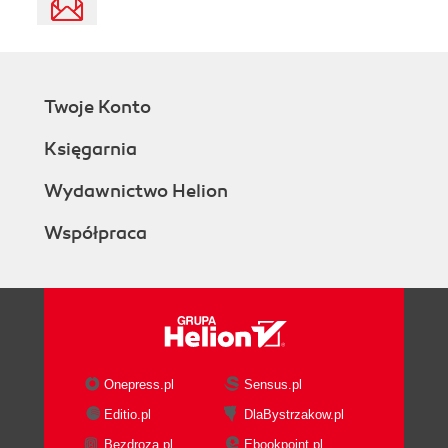
Twoje Konto
Księgarnia
Wydawnictwo Helion
Współpraca
Onepress.pl
Sensus.pl
Editio.pl
DlaBystrzakow.pl
Bezdroza.pl
Ebookpoint.pl