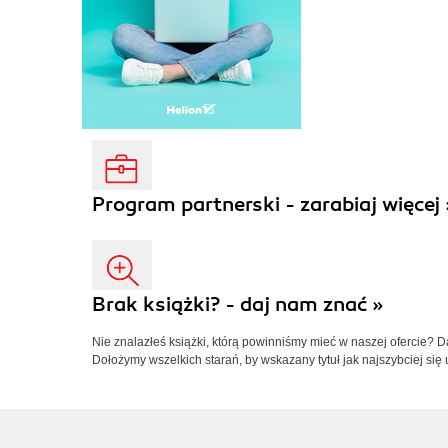
Program partnerski - zarabiaj więcej 
Brak książki? - daj nam znać »
Nie znalazłeś książki, którą powinniśmy mieć w naszej ofercie? 
Dołożymy wszelkich starań, by wskazany tytuł jak najszybciej się 