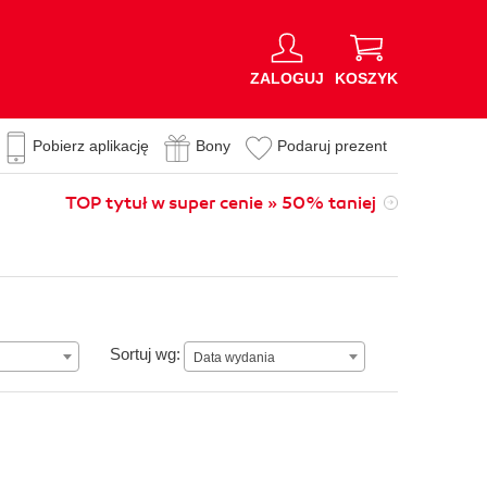
ZALOGUJ
KOSZYK
Pobierz aplikację
Bony
Podaruj prezent
TOP tytuł w super cenie » 50% taniej
Data wydania
Sortuj wg:
Data wydania