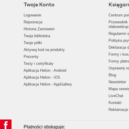
Twoje Konto
Księgar
Logowanie
Centrum po
Rejestracja
Przewodnik 
słabowidząc
Historia Zamówień
Regulamin s
Twoja biblioteka
Polityka pr
Twoje półki
Deklaracja 
Aktywuj kod na produkty
Formy i kos
Prezenty
Formy płatn
Testy i certyfikaty
Usprawnij 
Aplikacja Helion - Android
Blog
Aplikacja Helion - iOS
Newsletter
Aplikacja Helion - AppGallery
Mapa serwi
LiveChat
Kontakt
Reklamacje 
Płatności obsługuje: