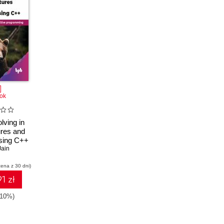
ok
lving in
ures and
sing C++
ain
cena z 30 dni)
1 zł
-10%)