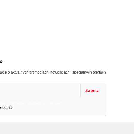
»
macje o aktualnych promocjach, nowościach i specjalnych ofertach
Zapisz
il informacje o zniżkach, promocjach
więcej »