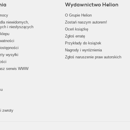
nia
Wydawnictwo Helion
mocy
O Grupie Helion
dla niewidomych,
Zostań naszym autorem!
ych i niesłyszących
Oceń książkę
klepu
Zgłoś erratę
ywatności
Przykłady do książek
dostępności
Nagrody i wyróżnienia
zty wysyłki
Zgłoś naruszenie praw autorskich
ości
nasz serwis WWW
su
i zwroty