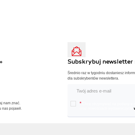
»
Subskrybuj newsletter 
Średnio raz w tygodniu dostaniesz infor
dla subskrybentów newslettera.
Daj nam znać.
*
Chcę otrzymywać na podany e-ma
u nas pojawił.
oraz nowościach wydawniczych.