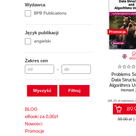
Wydawca
BPB Publications
Promocja
Język publikacji
angielski
ebo
Zakres cen
–
Problems So
Data Struct
Algorithms U
Wyczyść
Hemant J
(46,15 zł najniższa 
89.9
BLOG
eBooki za 0,00zł
99.90 zł
(
Nowości
Promocje