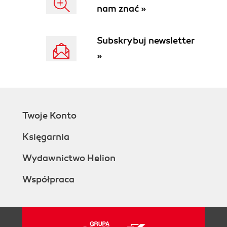
Bezpieczne pobieranie plików (142)
nam znać »
Sprawdzanie poprawności wprowadzanych
danych (145)
Subskrybuj newsletter
Oczyszczanie danych pochodzących od
użytkownika (146)
»
Oczyszczanie danych (147)
Właściwy sposób oczyszczania danych w
formacie HTML (149)
Przechowywanie danych (150)
Bezpieczne zapisywanie do pliku (150)
Twoje Konto
Tworzenie i zapisywanie bezpiecznego hasła
Księgarnia
przy użyciu PHP (154)
Zwracanie danych (156)
Wydawnictwo Helion
Bezpieczne zwracanie danych (156)
Bezpieczniejsze sposoby zwracania danych
Współpraca
(157)
Czym jest obszar izolowany zabezpieczeń
aplikacji we Flashu? (158)
Ustawianie typu obszaru izolowanego (159)