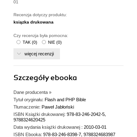
01
Recenzja dotyczy produktu:
ksiązka drukowana
Czy recenzja była pomocna:
TAK
(
0
)
NIE
(
0
)
więcej recenzji
Szczegóły
ebooka
Dane producenta
»
Tytuł oryginału:
Flash and PHP Bible
Tłumaczenie:
Paweł Jabłoński
ISBN Książki drukowanej:
978-83-246-2042-5,
9788324620425
Data wydania książki drukowanej :
2010-03-01
ISBN Ebooka:
978-83-246-8398-7, 9788324683987