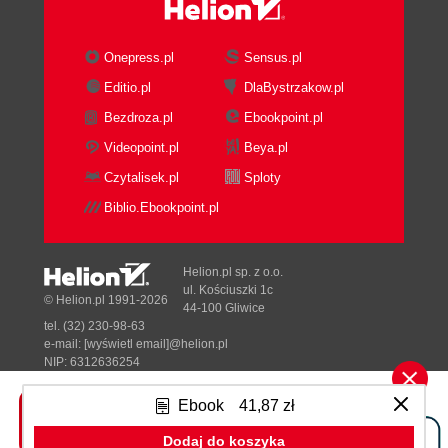
Korzystanie z własności sandboxType (159)
Określanie bieżącego obszaru izolowanego
Onepress.pl
Sensus.pl
(160)
Editio.pl
DlaBystrzakow.pl
Zabezpieczenie aplikacji przed
współdzieleniem (165)
Bezdroza.pl
Ebookpoint.pl
Podsumowanie (165)
Videopoint.pl
Beya.pl
Rozdział 8. Użycie gniazd (167)
Czytalisek.pl
Sploty
Czym są gniazda? (167)
Biblio.Ebookpoint.pl
Bezpieczeństwo w komunikacji za
pośrednictwem gniazd (168)
Implementacja serwera opartego na
Helion.pl sp. z o.o.
ul. Kościuszki 1c
gniazdach (168)
© Helion.pl 1991-2026
44-100 Gliwice
Czym jest połączenie oparte na gniazdach
tel. (32) 230-98-63
(168)
e-mail:
[wyświetl email]@helion.pl
NIP: 6312636254
Obsługa gniazd w PHP (169)
Regon: 241989027
Sprawdzamy, czy dysponujemy wersją
Ebook
41,87 zł
Designed with ♥ by
Tonik.pl
interpretera PHP uruchamianą z wiersza
poleceń (169)
Dodaj do koszyka