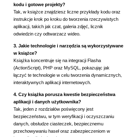
Rozdział 3. Nawiązujemy połączenie (79)
kodu i gotowe projekty?
Poznajemy sposoby komunikowania się we
Tak, w książce znajdziesz liczne przykłady kodu oraz
Flashu (79)
instrukcje krok po kroku do tworzenia rzeczywistych
Sprawdzanie stanu PHP (80)
aplikacji, takich jak czat, galeria zdjęć, licznik
Rodzaje komunikacji (81)
odwiedzin czy odtwarzacz wideo.
Z poziomu Flasha komunikujemy się z PHP (84)
3. Jakie technologie i narzędzia są wykorzystywane
Z poziomu PHP łączymy się z MySQL-em (88)
w książce?
Sprawdzamy stan serwera MySQL (88)
Książka koncentruje się na integracji Flasha
Łączymy się z serwerem MySQL (90)
(ActionScript), PHP oraz MySQL, pokazując jak
Łączymy wszystko w całość (92)
łączyć te technologie w celu tworzenia dynamicznych,
Podsumowanie (99)
interaktywnych aplikacji internetowych.
Rozdział 4. Obsługa danych (101)
4. Czy książka porusza kwestie bezpieczeństwa
Ładowanie danych we Flashu (101)
aplikacji i danych użytkownika?
Klasy, z których korzystamy w czasie
Tak, jeden z rozdziałów poświęcony jest
ładowania danych (102)
bezpieczeństwu, w tym weryfikacji i oczyszczaniu
Podsumowanie (103)
danych, obsłudze ciasteczek, bezpiecznemu
Obsługa pobranych danych (104)
przechowywaniu haseł oraz zabezpieczeniom w
Ładowanie jednokierunkowe (105)