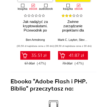
książka
ebook
audiobook
książka
ebook
ksią
Jak nadążyć za
Zwinne
Sc
kryptowalutami.
zarządzanie
bys
Przewodnik po
projektami dla
Wyd
Bitcoinie i nowej
bystrzaków.
cyfrowej ekonomii
Wydanie III
Ben Armstrong
Mark C. Layton
,
Steven J. Ostermiller
Mark C. 
,
(33,50 zł najniższa cena z 30 dni)
(39,50 zł najniższa cena z 30 dni)
(34,50 zł naj
35.51 zł
41.87 zł
67.00zł
(-47%)
79.00zł
(-47%)
69.0
Ebooka
"Adobe Flash i PHP.
Biblia"
przeczytasz na: