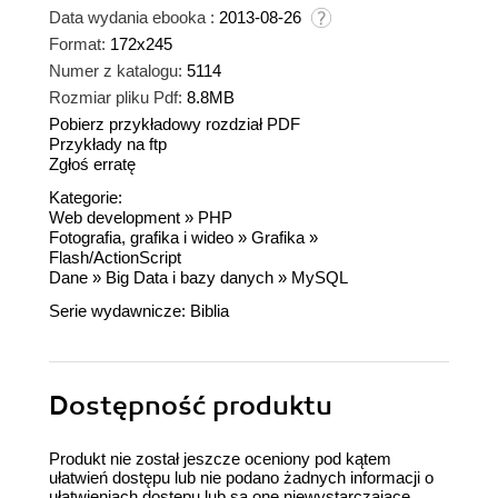
Data wydania ebooka :
2013-08-26
Format:
172x245
Numer z katalogu:
5114
Rozmiar pliku Pdf:
8.8MB
Pobierz przykładowy rozdział PDF
Przykłady na ftp
Zgłoś erratę
Kategorie:
Web development
»
PHP
Fotografia, grafika i wideo
»
Grafika
»
Flash/ActionScript
Dane
»
Big Data i bazy danych
»
MySQL
Serie wydawnicze:
Biblia
Dostępność produktu
Produkt nie został jeszcze oceniony pod kątem
ułatwień dostępu lub nie podano żadnych informacji o
ułatwieniach dostępu lub są one niewystarczające.