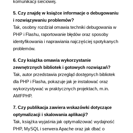
komunikacji sieciowej.
Ładowanie dwukierunkowe (105)
Ładowanie dokumentu XML we Flashu (106)
5. Czy znajdę w książce informacje o debugowaniu
Korzystanie z XML-a w PHP (108)
i rozwiązywaniu problemów?
Ładowanie dokumentu XML (108)
Tak, osobny rozdział omawia techniki debugowania w
Przesyłanie dokumentu XML (109)
PHP i Flashu, raportowanie błędów oraz sposoby
Ładowanie obrazów za pomocą PHP (111)
identyfikowania i naprawiania najczęściej spotykanych
Uruchomienie programu ładującego obrazy
problemów.
(112)
Podsumowanie (114)
6. Czy książka omawia wykorzystanie
zewnętrznych bibliotek i gotowych rozwiązań?
Rozdział 5. Interakcja z użytkownikiem (115)
Tak, autor przedstawia przegląd dostępnych bibliotek
Tworzenie formularzy we Flashu (115)
dla PHP i Flasha, pokazuje jak je instalować oraz
Tworzymy formularz kontaktowy (116)
wykorzystywać w praktycznych projektach, m.in.
Wywołanie skryptu PHP (118)
AMFPHP.
Funkcje obsługi zdarzeń związane z
formularzem kontaktowym (119)
7. Czy publikacja zawiera wskazówki dotyczące
Wysyłanie maili w PHP (121)
optymalizacji i skalowania aplikacji?
Moduł logowania we Flashu (122)
Tak, książka wyjaśnia jak optymalizować wydajność
Szkielet kodu (122)
PHP, MySQL i serwera Apache oraz jak dbać o