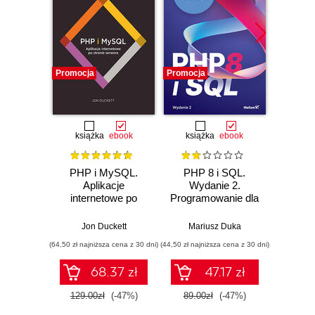
Promocja
Promocja
Promocj
książka
ebook
książka
ebook
PHP i MySQL.
PHP 8 i SQL.
3
Aplikacje
Wydanie 2.
Devel
internetowe po
Programowanie dla
Thr
stronie serwera
początkujących w
N
50 lekcjach
Jon Duckett
Mariusz Duka
Andre
(64,50 zł najniższa cena z 30 dni)
(44,50 zł najniższa cena z 30 dni)
(89,91 zł naj
68.37 zł
47.17 zł
129.00zł
(-47%)
89.00zł
(-47%)
99.9