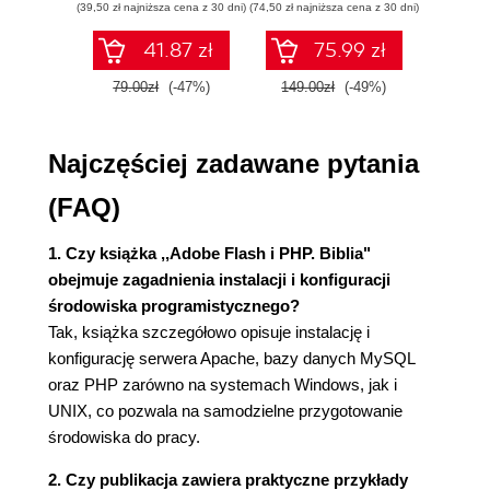
(39,50 zł najniższa cena z 30 dni)
(74,50 zł najniższa cena z 30 dni)
(29,95 zł naj
Zbieramy informacje o Apache (56)
Korzystanie z własnych dokumentów z
41.87 zł
75.99 zł
komunikatami o błędach (58)
79.00zł
(-47%)
149.00zł
(-49%)
59.9
Poznajemy podstawy PHP (63)
Czym są zmienne? (63)
Funkcje (65)
Najczęściej zadawane pytania
Czym są konstrukcje sterujące? (66)
Mechanizm sprawdzania typów w PHP (71)
(FAQ)
Podstawy MySQL-a (72)
Stosowanie wyrażeń (73)
1. Czy książka ,,Adobe Flash i PHP. Biblia"
Warunki (74)
obejmuje zagadnienia instalacji i konfiguracji
Poznajemy Flasha (75)
środowiska programistycznego?
Zintegrowane środowisko deweloperskie
Tak, książka szczegółowo opisuje instalację i
Flasha (75)
konfigurację serwera Apache, bazy danych MySQL
Inne edytory (77)
oraz PHP zarówno na systemach Windows, jak i
Urządzenia z obsługą Flasha (77)
UNIX, co pozwala na samodzielne przygotowanie
Idźmy dalej (77)
środowiska do pracy.
Podsumowanie (77)
2. Czy publikacja zawiera praktyczne przykłady