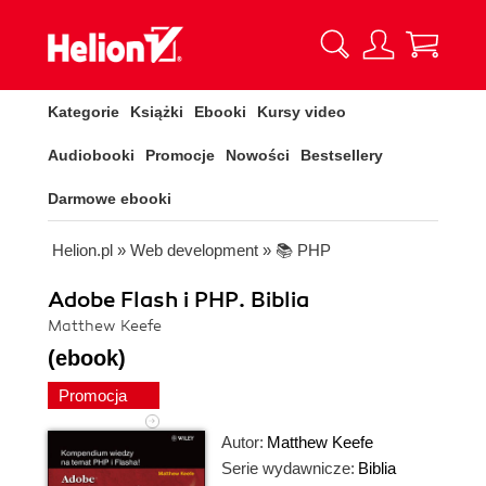
Kategorie
Książki
Ebooki
Kursy video
Audiobooki
Promocje
Nowości
Bestsellery
Darmowe ebooki
Helion.pl
»
Web development
»
📚 PHP
Adobe Flash i PHP. Biblia
Matthew Keefe
(ebook)
Promocja
Autor:
Matthew Keefe
Serie wydawnicze:
Biblia