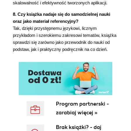
Procedury obsługi zdarzeń w module
skalowalność i efektywność tworzonych aplikacji.
logowania (123)
8. Czy książka nadaje się do samodzielnej nauki
Integracja modułu logowania z serwerem
oraz jako materiał referencyjny?
(125)
Tak, dzięki przystępnemu językowi, licznym
Podsumowanie (126)
przykładom i szerokiemu zakresowi tematów, książka
Rozdział 6. Obsługa ciasteczek (127)
sprawdzi się zarówno jako przewodnik do nauki od
Ładowanie ciasteczek (127)
podstaw, jak i praktyczny podręcznik na co dzień.
Obsługa ciasteczek w PHP (127)
Obsługa ciasteczek we Flashu (131)
Poznajemy zalety korzystania z ciasteczek w
PHP (135)
Podsumowanie (138)
Część II: Tworzymy zawartość interaktywną (139)
Rozdział 7. Jak dbać o bezpieczeństwo w trakcie
Program partnerski -
pobierania danych od użytkownika? (141)
zarabiaj więcej »
Podchodźmy z ostrożnością do danych
Brak książki? - daj
pochodzących od użytkownika (142)