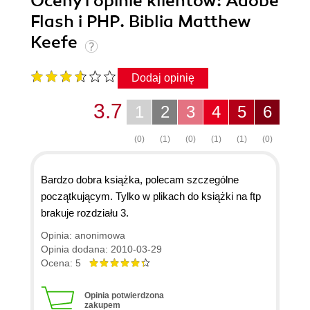
Oceny i opinie klientów: Adobe
Flash i PHP. Biblia Matthew
Keefe
Dodaj opinię
3.7
1
2
3
4
5
6
(0)
(1)
(0)
(1)
(1)
(0)
Bardzo dobra książka, polecam szczególne
początkującym. Tylko w plikach do książki na ftp
brakuje rozdziału 3.
Opinia: anonimowa
Opinia dodana: 2010-03-29
Ocena: 5
Opinia potwierdzona
zakupem