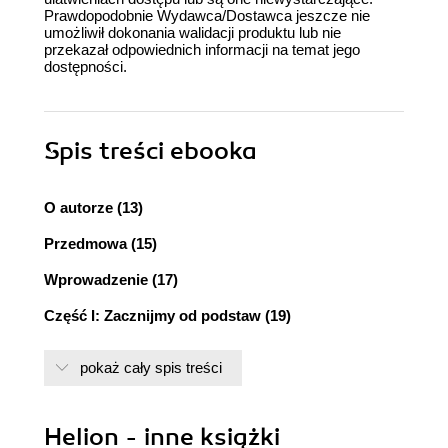
Prawdopodobnie Wydawca/Dostawca jeszcze nie
umożliwił dokonania walidacji produktu lub nie
przekazał odpowiednich informacji na temat jego
dostępności.
Spis treści
ebooka
O autorze (13)
Przedmowa (15)
Wprowadzenie (17)
Część I: Zacznijmy od podstaw (19)
Rozdział 1. Rozpoczynamy pracę z Flashem i PHP
pokaż cały spis treści
(21)
Instalacja Apache na serwerze WWW (21)
Helion - inne książki
Instalacja Apache w systemie Windows (22)