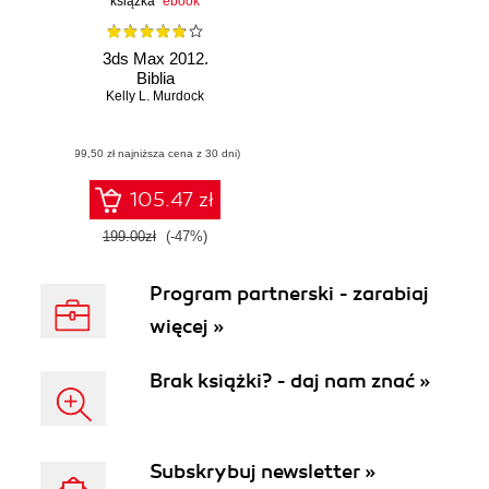
książka
ebook
3ds Max 2012.
Biblia
Kelly L. Murdock
(99,50 zł najniższa cena z 30 dni)
105.47 zł
199.00zł
(-47%)
Program partnerski - zarabiaj
więcej »
Brak książki? - daj nam znać »
Subskrybuj newsletter »