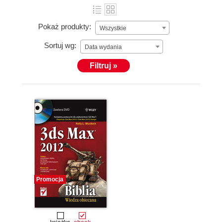
Pokaż produkty:
Wszystkie
Sortuj wg:
Data wydania
Filtruj »
Promocja