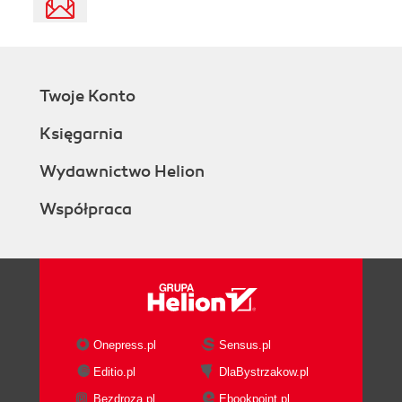
Twoje Konto
Księgarnia
Wydawnictwo Helion
Współpraca
Onepress.pl
Sensus.pl
Editio.pl
DlaBystrzakow.pl
Bezdroza.pl
Ebookpoint.pl