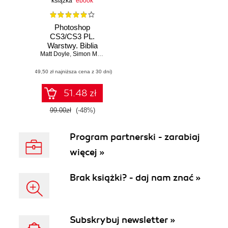
książka
ebook
Photoshop
CS3/CS3 PL.
Warstwy. Biblia
Matt Doyle
,
Simon Meek
(49,50 zł najniższa cena z 30 dni)
51.48 zł
99.00zł
(-48%)
Program partnerski - zarabiaj
więcej »
Brak książki? - daj nam znać »
Subskrybuj newsletter »