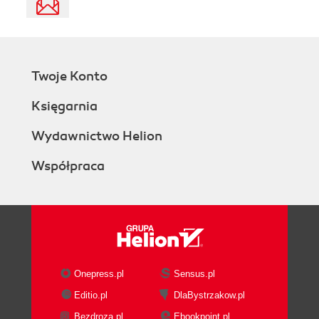
Twoje Konto
Księgarnia
Wydawnictwo Helion
Współpraca
Onepress.pl
Sensus.pl
Editio.pl
DlaBystrzakow.pl
Bezdroza.pl
Ebookpoint.pl