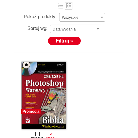
Pokaż produkty:
Wszystkie
Sortuj wg:
Data wydania
Filtruj »
Promocja