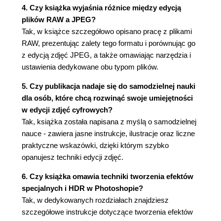
Rozdział 4. Lens. Korygowanie wad obiektywu
4. Czy książka wyjaśnia różnice między edycją
plików RAW a JPEG?
(087)
Tak, w książce szczegółowo opisano pracę z plikami
Automatyczna korekcja wad obiektywu (088)
RAW, prezentując zalety tego formatu i porównując go
Automatyczne korygowanie zniekształceń
z edycją zdjęć JPEG, a także omawiając narzędzia i
optycznych za pomocą narzędzia Upright (090)
ustawienia dedykowane obu typom plików.
Prostowanie ze wspomaganiem - kiedy Camera
Raw potrzebuje Twojej pomocy (094)
5. Czy publikacja nadaje się do samodzielnej nauki
Korygowanie efektu aberracji chromatycznej (to te
dla osób, które chcą rozwinąć swoje umiejętności
kolorowe otoczki) (098)
w edycji zdjęć cyfrowych?
Korygowanie efektu winiety (100)
Tak, książka została napisana z myślą o samodzielnej
Photoshop - kruczki i sztuczki (101)
nauce - zawiera jasne instrukcje, ilustracje oraz liczne
praktyczne wskazówki, dzięki którym szybko
Rozdział 5. Special Effects. Efekty specjalne w
opanujesz techniki edycji zdjęć.
Camera Raw (103)
6. Czy książka omawia techniki tworzenia efektów
Dodawanie efektu winiety (104)
specjalnych i HDR w Photoshopie?
Tworzenie niestandardowych winiet i efektów
Tak, w dedykowanych rozdziałach znajdziesz
świetlnych (107)
szczegółowe instrukcje dotyczące tworzenia efektów
Montaż zdjęć panoramicznych w Camera Raw