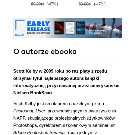
89.00zł
(-47%)
89.00zł
(-47%)
99.9
O autorze
ebooka
Scott Kelby w 2009 roku po raz piąty z rzędu
otrzymał tytuł najlepszego autora książki
informatycznej, przyznawanej przez amerykańskie
Nielsen BookScan.
Scott Kelby jest redaktorem naczelnym pisma
Photoshop User
, przewodniczącym stowarzyszenia
NAPP, skupiającego profesjonalnych użytkowników
Photoshopa, dyrektorem szkoleniowym seminarium
Adobe Photoshop Seminar Tour
i jednym z