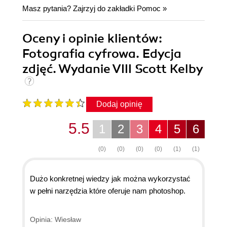
Masz pytania? Zajrzyj do zakładki
Pomoc
»
Oceny i opinie klientów:
Fotografia cyfrowa. Edycja
zdjęć. Wydanie VIII Scott Kelby
Dodaj opinię
5.5
1
2
3
4
5
6
(0)
(0)
(0)
(0)
(1)
(1)
Dużo konkretnej wiedzy jak można wykorzystać
w pełni narzędzia które oferuje nam photoshop.
Opinia: Wiesław