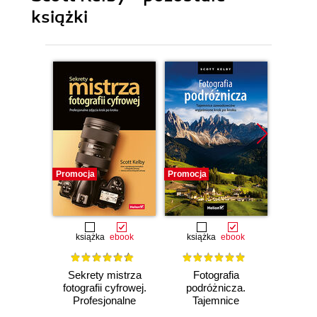
książki
Promocja
Promocja
Promocj
książka
ebook
książka
ebook
ksią
Sekrety mistrza
Fotografia
Fo
fotografii cyfrowej.
podróżnicza.
por
Profesjonalne
Tajemnice
natural
zdjęcia krok po
zawodowców
Jak