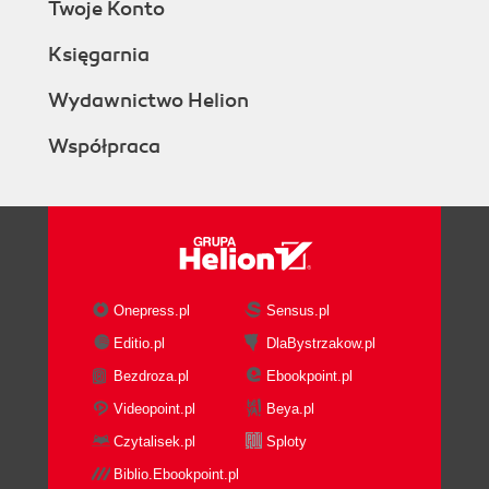
Rysowanie kwadratowych, prostokątnych lub
Twoje Konto
okrągłych zaznaczeń (174)
Księgarnia
Zapisywanie zaznaczeń (180)
Rozmywanie ostrych krawędzi zaznaczeń (181)
Wydawnictwo Helion
Łatwiejsze zaznaczanie dzięki narzędziu Quick
Selection (Szybkie zaznaczanie) (183)
Współpraca
Tworzenie skomplikowanych zaznaczeń, na
przykład włosów (i garść sztuczek z
fotomontażem!) (186)
Photoshop - kruczki i sztuczki (195)
Rozdział 8. HDR. Tworzenie zdjęć o dużej
Onepress.pl
Sensus.pl
rozpiętości tonalnej (197)
Editio.pl
DlaBystrzakow.pl
Tworzenie 16-bitowych zdjęć HDR w Camera
Raw (198)
Bezdroza.pl
Ebookpoint.pl
Hiperrealistyczny efekt HDR dzięki tonowaniu
Videopoint.pl
Beya.pl
(202)
Czytalisek.pl
Sploty
Tworzenie hybrydowego obrazu HDR - łączenie
Biblio.Ebookpoint.pl
zalet obu rozwiązań (205)