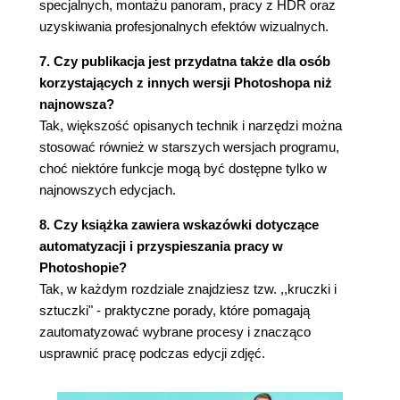
specjalnych, montażu panoram, pracy z HDR oraz
(112)
uzyskiwania profesjonalnych efektów wizualnych.
Dwukrotne przetwarzanie zdjęcia, czyli próba
uchwycenia niemożliwego (116)
7. Czy publikacja jest przydatna także dla osób
Efekty specjalne w module Camera Raw (122)
korzystających z innych wersji Photoshopa niż
Mokre jezdnie i bruk uliczny (124)
najnowsza?
Konwersja zdjęć na czarno-białe w module
Tak, większość opisanych technik i narzędzi można
Camera Raw (126)
stosować również w starszych wersjach programu,
Tonowanie (130)
choć niektóre funkcje mogą być dostępne tylko w
Bichromie - prościej się już nie da! (132)
najnowszych edycjach.
Zapisywanie własnych ustawień przetwarzania
8. Czy książka zawiera wskazówki dotyczące
obrazu w Camera Raw (133)
automatyzacji i przyspieszania pracy w
Photoshop - kruczki i sztuczki (134)
Photoshopie?
Rozdział 6. Kadr. Skalowanie i kadrowanie zdjęć
Tak, w każdym rozdziale znajdziesz tzw. ,,kruczki i
(137)
sztuczki" - praktyczne porady, które pomagają
zautomatyzować wybrane procesy i znacząco
Podstawy kadrowania zdjęć (138)
usprawnić pracę podczas edycji zdjęć.
Kadrowanie do określonego rozmiaru (144)
Tworzenie własnych ustawień narzędzia Crop
(Kadrowanie) (146)