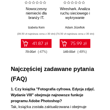
nie tylko podstawy (031)
Nowoczesny
Wireshark. Analiza
Aut
niemiecki dla
ruchu sieciowego i
prze
Jednoczesna edycja wielu zdjęć (032)
branży IT.
wykrywanie
s
Akcentowanie detali i tekstur przy użyciu suwaka
Praktyczne
włamań
ste
przykłady i
p
Clarity (Przejrzystość) (035)
Izabela Kein
Adam Józefiok
Wito
ćwiczenia
Korekcja kontrastu przy użyciu krzywych (037)
(39,50 zł najniższa cena z 30 dni)
(74,50 zł najniższa cena z 30 dni)
(29,95 zł naj
Wyostrzanie w module Camera Raw (043)
41.87 zł
75.99 zł
Korekcja poszczególnych zakresów barw (048)
Usuwanie plamek, przebarwień i innych
79.00zł
(-47%)
149.00zł
(-49%)
59.9
kłopotliwych detali (050)
Łatwe wyszukiwanie pyłków i plamek (052)
Najczęściej zadawane pytania
Usuwanie mgły (053)
Redukcja szumów (054)
(FAQ)
Kadrowanie i prostowanie zdjęć (057)
Zalety formatu Adobe DNG w odniesieniu do
1. Czy książka "Fotografia cyfrowa. Edycja zdjęć.
fotografii RAW (061)
Wydanie VIII" obejmuje najnowsze funkcje
Decydowanie o wyglądzie zdjęć RAW
programu Adobe Photoshop?
przeznaczonych do otwarcia w Photoshopie (063)
Tak, książka została zaktualizowana i obejmuje
Kalibracja Camera Raw pod kątem posiadanego