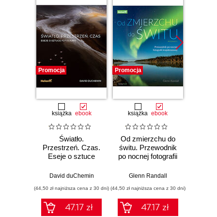
Promocja
Promocja
Promocj
książka
ebook
książka
ebook
Światło.
Od zmierzchu do
3
Przestrzeń. Czas.
świtu. Przewodnik
Devel
Eseje o sztuce
po nocnej fotografii
Thr
fotografii
krajobrazowej.
N
Wydanie II
David duChemin
Glenn Randall
Andre
(44,50 zł najniższa cena z 30 dni)
(44,50 zł najniższa cena z 30 dni)
(89,91 zł naj
47.17 zł
47.17 zł