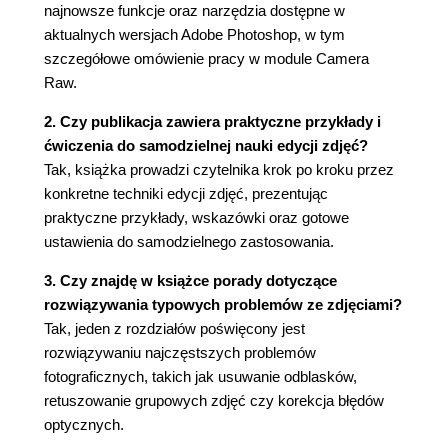
najnowsze funkcje oraz narzędzia dostępne w
aparatu fotograficznego (066)
aktualnych wersjach Adobe Photoshop, w tym
Photoshop - kruczki i sztuczki (067)
szczegółowe omówienie pracy w module Camera
Rozdział 3. Ekipa dostosowawcza. Narzędzia
Raw.
korekcyjne Camera Raw (069)
2. Czy publikacja zawiera praktyczne przykłady i
Rozjaśnianie, przyciemnianie i korekcja
ćwiczenia do samodzielnej nauki edycji zdjęć?
wybranych fragmentów zdjęcia (070)
Tak, książka prowadzi czytelnika krok po kroku przez
Retuszowanie portretów w module Camera Raw
konkretne techniki edycji zdjęć, prezentując
(076)
praktyczne przykłady, wskazówki oraz gotowe
Korekcja jasności nieba (i innych obiektów) przy
ustawienia do samodzielnego zastosowania.
użyciu filtra gradientowego (079)
3. Czy znajdę w książce porady dotyczące
Poprawianie kolorystyki (lub tworzenie efektów
rozwiązywania typowych problemów ze zdjęciami?
specjalnych) poprzez malowanie balansem bieli
Tak, jeden z rozdziałów poświęcony jest
(081)
rozwiązywaniu najczęstszych problemów
Usuwanie szumu tylko z obszarów cieni (082)
fotograficznych, takich jak usuwanie odblasków,
Jak wycisnąć więcej niż 100% z każdego
retuszowanie grupowych zdjęć czy korekcja błędów
suwaka? (083)
optycznych.
Photoshop - kruczki i sztuczki (084)