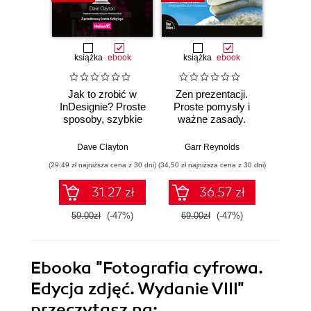
książka
ebook
książka
ebook
ksią
Jak to zrobić w
Zen prezentacji.
Jak t
InDesignie? Proste
Proste pomysły i
Lig
sposoby, szybkie
ważne zasady.
C
efekty
Wydanie III
Najkrót
naj
Dave Clayton
Garr Reynolds
Sc
ro
(29,49 zł najniższa cena z 30 dni)
(34,50 zł najniższa cena z 30 dni)
(29,49 zł naj
Wy
31.27 zł
36.57 zł
59.00zł
(-47%)
69.00zł
(-47%)
59.0
Ebooka
"Fotografia cyfrowa.
Edycja zdjęć. Wydanie VIII"
przeczytasz na: