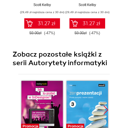
kroku
wyjaśnione krok po
n
Scott Kelby
Scott Kelby
Sc
kroku
(29,49 zł najniższa cena z 30 dni)
(29,49 zł najniższa cena z 30 dni)
(24,95 zł naj
31.27 zł
31.27 zł
59.00zł
(-47%)
59.00zł
(-47%)
49.9
Zobacz pozostałe książki z
serii Autorytety informatyki
Promocja
Promocja
Promocj