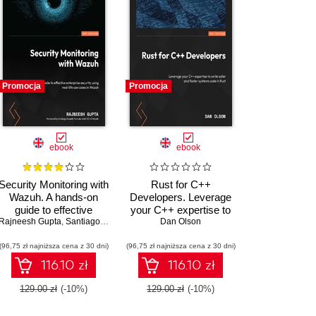
Promocja
Promocja
ebook
ebook
Security Monitoring with
Rust for C++
Wazuh. A hands-on
Developers. Leverage
guide to effective
your C++ expertise to
kirch
Matthew Frisbie
Rajneesh Gupta
enterprise security
,
Chandermani Arora
,
Santiago Bassett
write safer and faster
Dan Olson
using real-life use
systems code in Rust
(96,75 zł najniższa cena z 30 dni)
cases in Wazuh
(96,75 zł najniższa cena z 30 dni)
116.10 zł
116.10 zł
129.00 zł
(-10%)
129.00 zł
(-10%)