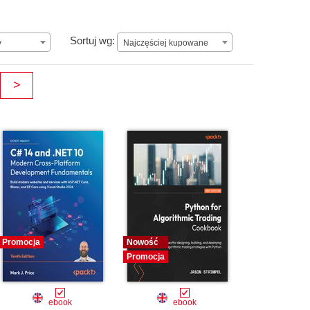
ay.
Najczęściej kupowane
Sortuj wg:
y
Najczęściej kupowane
>
Promocja
Nowość
Promocja
ebook
ebook