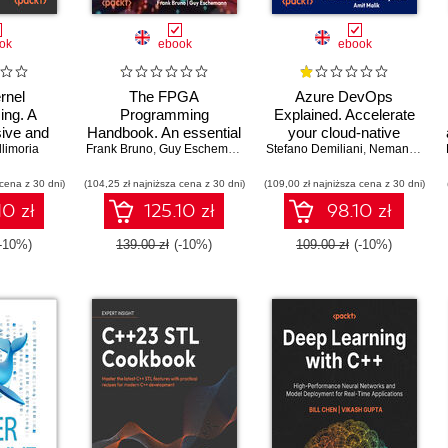
ok
ebook
ebook
rnel
The FPGA
Azure DevOps
ng. A
Programming
Explained. Accelerate
ive and
Handbook. An essential
your cloud-native
 to kernel
llimoria
Frank Bruno
guide to FPGA design
,
Guy Eschemann
Stefano Demiliani
software development
,
Nemanja Jovic
writing
for transforming ideas
with Azure DevOps for
 cena z 30 dni)
d kernel
(104,25 zł najniższa cena z 30 dni)
into hardware using
(109,00 zł najniższa cena z 30 dni)
Cloud Excellence -
ation -
SystemVerilog and
Second Edition
10 zł
125.10 zł
98.10 zł
ition
VHDL - Second Edition
(-10%)
139.00 zł
(-10%)
109.00 zł
(-10%)