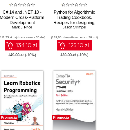
C# 14 and .NET 10 -
Python for Algorithmic
Modern Cross-Platform
Trading Cookbook.
Development
Recipes for designing,
Fundamentals. Build
Mark J. Price
building, and deploying
Jason Strimpel
modern websites and
algorithmic trading
(111,75 zł najniższa cena z 30 dni)
services with ASP.NET
(139,00 zł najniższa cena z 30 dni)
strategies with Python -
Core, Blazor, and EF
Second Edition
134.10 zł
125.10 zł
Core using Visual
Studio 2026 - Tenth
149.00 zł
(-10%)
139.00 zł
(-10%)
Edition
Promocja
Promocja