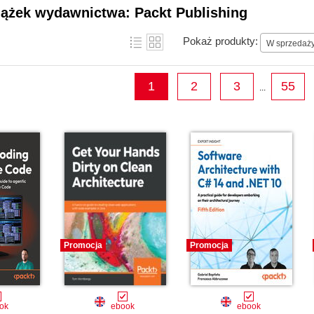
projects become household names along the w
iążek wydawnictwa: Packt Publishing
Pokaż produkty:
W sprzedaż
1
2
3
55
...
Promocja
Promocja
ok
ebook
ebook