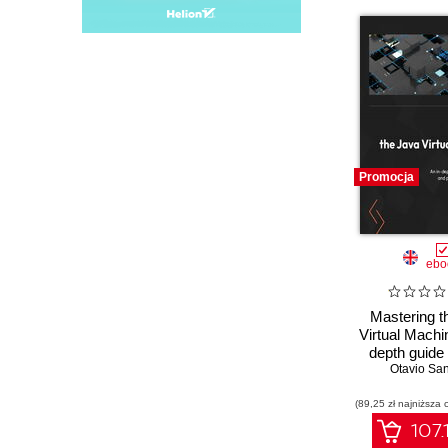
Promocja
ebo
Mastering t
Virtual Machin
depth guide
Otavio Sa
internals
perform
(89,25 zł najniższa 
optimiza
107.