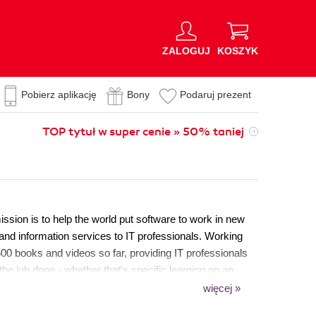
ZALOGUJ
KOSZYK
Pobierz aplikację
Bony
Podaruj prezent
TOP tytuł w super cenie » 50% taniej
sion is to help the world put software to work in new
 and information services to IT professionals. Working
00 books and videos so far, providing IT professionals
he job done - whether that's specific learning on an
 more established tools. As part of our mission, we have
więcej »
en Source Project Royalty scheme, helping numerous