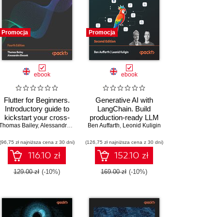
Promocja
Promocja
ebook
ebook
Flutter for Beginners.
Generative AI with
Introductory guide to
LangChain. Build
kickstart your cross-
production-ready LLM
Thomas Bailey
platform mobile app
,
Alessandro Biessek
Ben Auffarth
applications and
,
Leonid Kuligin
career with Flutter and
advanced agents using
(96,75 zł najniższa cena z 30 dni)
Dart - Fourth Edition
(126,75 zł najniższa cena z 30 dni)
Python, LangChain, and
LangGraph - Second
116.10 zł
152.10 zł
Edition
129.00 zł
(-10%)
169.00 zł
(-10%)