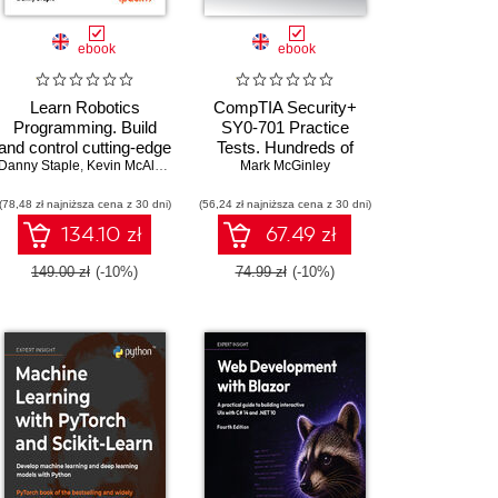
ebook
ebook
Learn Robotics
CompTIA Security+
Programming. Build
SY0-701 Practice
and control cutting-edge
Tests. Hundreds of
Danny Staple
,
Amit Malik
AI robots with
,
Prasad Gandham
,
Kevin McAleer
challenging mock exam
Mark McGinley
Raspberry Pi and
questions aligned with
(78,48 zł najniższa cena z 30 dni)
Python - Third Edition
(56,24 zł najniższa cena z 30 dni)
the latest SY0-701
exam objectives
134.10 zł
67.49 zł
149.00 zł
(-10%)
74.99 zł
(-10%)