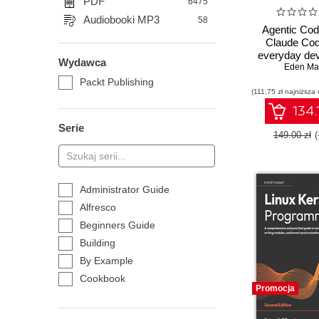
PDF
6475
Audiobooki MP3
58
Agentic Cod
Claude Cod
everyday dev
Wydawca
guide to agen
Eden Ma
with Claud
Packt Publishing
(111,75 zł najniższa 
134.
Serie
149.00 zł
Administrator Guide
Alfresco
Beginners Guide
Building
By Example
Cookbook
Promocja
Essentials
Expert Insight