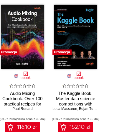
Promocja
Promocja
ebook
ebook
Audio Mixing
The Kaggle Book.
Cookbook. Over 100
Master data science
practical recipes for
competitions with
audio mixing, sound
Paul Renard
Luca Massaron
machine learning,
,
Bojan Tunguz
,
Konrad Banachew
design, and music
GenAI, and LLMs -
(96,75 zł najniższa cena z 30 dni)
production workflows
(126,75 zł najniższa cena z 30 dni)
Second Edition
116.10 zł
152.10 zł