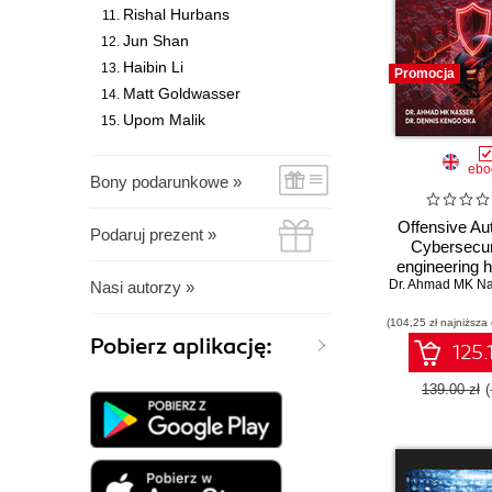
Rishal Hurbans
Jun Shan
Haibin Li
Promocja
Matt Goldwasser
Upom Malik
ebo
Bony podarunkowe »
Offensive Au
Podaruj prezent »
Cybersecur
engineering 
Dr. Ahmad MK Na
for exploiti
Nasi autorzy »
automotive p
(104,25 zł najniższa
Pobierz aplikację:
125.
139.00 zł