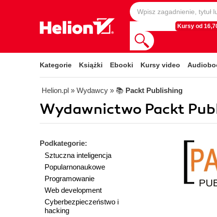
Kursy od 16,70
Kategorie
Książki
Ebooki
Kursy video
Audiobo
Helion.pl
» Wydawcy
» 📚
Packt Publishing
Wydawnictwo Packt Publi
Podkategorie:
Sztuczna inteligencja
Popularnonaukowe
Programowanie
Web development
Cyberbezpieczeństwo i
hacking