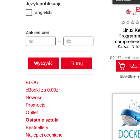
Język publikacji
Hands-on
angielski
How-to
ebo
Learn
Learning
Linux Ke
Zakres cen
Programmi
Mastering
comprehens
–
Other Role Guide
practical guide
Kaiwan N. Bi
Practical
internals, 
(104,25 zł najniższa
modules, an
Projects
Wyczyść
synchroniz
125.
Reference Guide
Second Ed
139.00 zł
BLOG
eBooki za 0,00zł
Nowości
Promocje
Outlet
Ostatnie sztuki
Bestsellery
Najlepiej oceniane