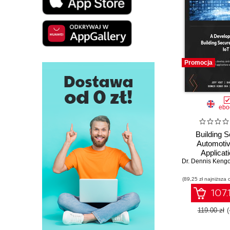
Promocja
ebo
Building 
Automotiv
Applicati
Dr. Dennis Keng
Developing r
solutions for
(89,25 zł najniższa 
automotive 
107.
119.00 zł
(