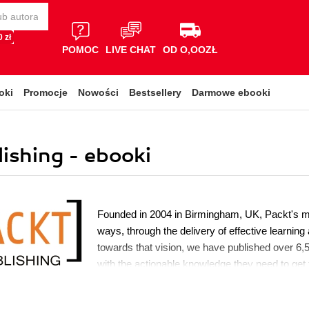
 zł
POMOC
LIVE CHAT
OD O,OOZŁ
oki
Promocje
Nowości
Bestsellery
Darmowe ebooki
shing - ebooki
Founded in 2004 in Birmingham, UK, Packt's mis
ways, through the delivery of effective learning
towards that vision, we have published over 6,5
with the actionable knowledge they need to get t
emerging technology or optimizing key skills in
also awarded over $1,000,000 through our Op