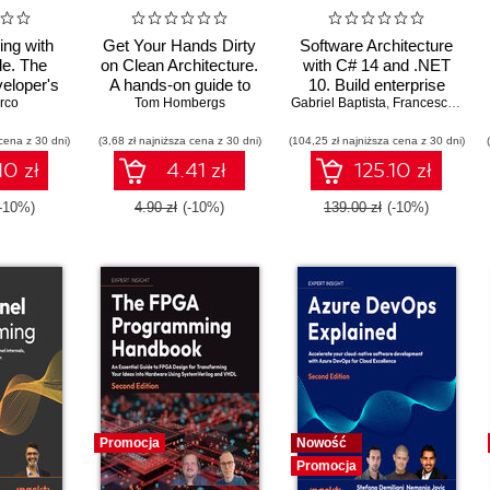
ing with
Get Your Hands Dirty
Software Architecture
e. The
on Clean Architecture.
with C# 14 and .NET
eloper's
A hands-on guide to
10. Build enterprise
tic coding
rco
creating clean web
Tom Hombergs
Gabriel Baptista
applications using
,
Francesco Abbruzzese
e Code
applications with code
microservices,
cena z 30 dni)
(3,68 zł najniższa cena z 30 dni)
examples in Java
(104,25 zł najniższa cena z 30 dni)
DevSecOps, EF Core,
and design patterns for
10 zł
4.41 zł
125.10 zł
Azure - Fifth Edition
(-10%)
4.90 zł
(-10%)
139.00 zł
(-10%)
Promocja
Nowość
Promocja