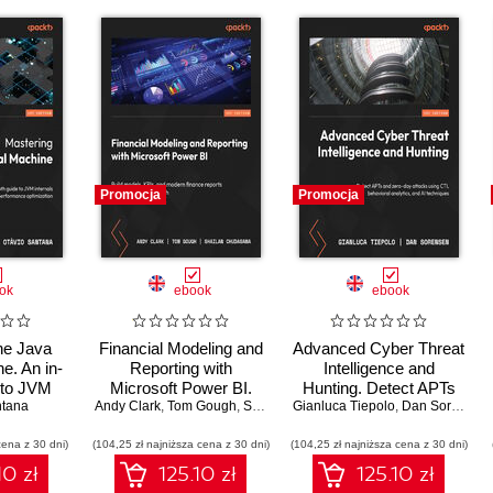
Promocja
Promocja
ok
ebook
ebook
he Java
Financial Modeling and
Advanced Cyber Threat
e. An in-
Reporting with
Intelligence and
 to JVM
Microsoft Power BI.
Hunting. Detect APTs
ntana
 and
Build models, KPIs, and
Andy Clark
,
Tom Gough
,
Shailan Chudasama
Gianluca Tiepolo
and zero-day attacks
,
Marissa Thomas
,
Dan Sorensen
ance
modern finance reports
using CTI, behavioral
cena z 30 dni)
tion
(104,25 zł najniższa cena z 30 dni)
in Power BI from
(104,25 zł najniższa cena z 30 dni)
analytics, and AI
scratch
techniques
10 zł
125.10 zł
125.10 zł