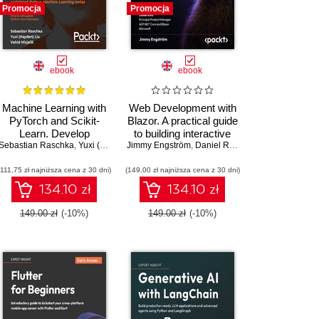
Promocja
Promocja
ebook
ebook
Machine Learning with
Web Development with
PyTorch and Scikit-
Blazor. A practical guide
Learn. Develop
to building interactive
Sebastian Raschka
machine learning and
,
Yuxi (Hayden) Liu
Jimmy Engström
UIs with C# 14 and
,
Vahid Mirjalili
,
Daniel Roth
,
Dmytro Dzhulgakov
deep learning models
.NET 10 - Fourth
(111,75 zł najniższa cena z 30 dni)
with Python
(149,00 zł najniższa cena z 30 dni)
Edition
134.10 zł
134.10 zł
149.00 zł
(-10%)
149.00 zł
(-10%)