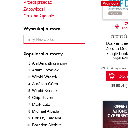
Przedsprzedaż
Promocja
Zapowiedzi
Druk na żądanie
Wyszukaj autora
ebo
Docker Dee
Zero to Doc
Popularni autorzy
single book 
Nigel Pou
Editio
Anil Ananthaswamy
(29,91 zł najniższa 
Adam Józefiok
35.9
Witold Wrotek
Aurélien Géron
39.90 zł
(
Witold Krieser
Chip Huyen
Mark Lutz
Michael Albada
Chrissy LeMaire
Brandon Abshire