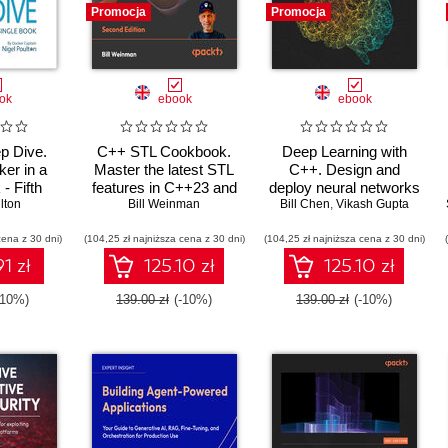
Promocja
Promocja
ok
ebook
ebook
p Dive.
C++ STL Cookbook.
Deep Learning with
ker in a
Master the latest STL
C++. Design and
- Fifth
features in C++23 and
deploy neural networks
lton
n
26 with practical
Bill Weinman
using CUDA for high-
Bill Chen
,
Vikash Gupta
recipes for modern C++
performance AI in C++
cena z 30 dni)
(104,25 zł najniższa cena z 30 dni)
development - Second
(104,25 zł najniższa cena z 30 dni)
Edition
1 zł
125.10 zł
125.10 zł
-10%)
139.00 zł
(-10%)
139.00 zł
(-10%)