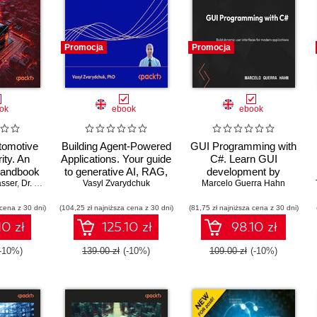
Promocja
Promocja
ok
ebook
ebook
tomotive
Building Agent-Powered
GUI Programming with
ity. An
Applications. Your guide
C#. Learn GUI
handbook
to generative AI, RAG,
development by
sser
ng modern
,
Dr. Dennis Kengo Oka
fine-tuning, and
Vasyl Zvarydchuk
Marcelo Guerra Hahn
building beginner-
latforms
orchestration for
friendly apps with
 cena z 30 dni)
(104,25 zł najniższa cena z 30 dni)
production use
(81,75 zł najniższa cena z 30 dni)
Blazor, MAUI, and
WinUI 3
10 zł
125.10 zł
98.10 zł
(-10%)
139.00 zł
(-10%)
109.00 zł
(-10%)