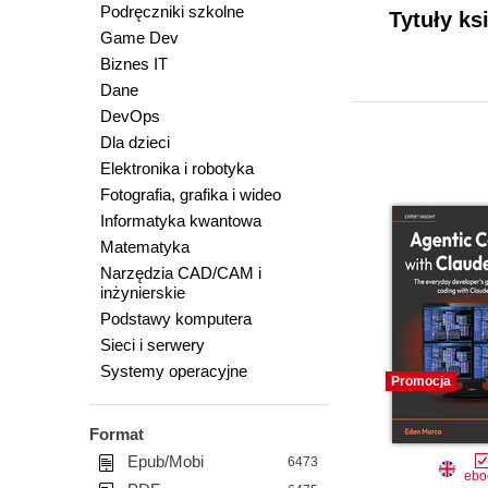
Podręczniki szkolne
Tytuły ks
Game Dev
Biznes IT
Dane
DevOps
Dla dzieci
Elektronika i robotyka
Fotografia, grafika i wideo
Informatyka kwantowa
Matematyka
Narzędzia CAD/CAM i
inżynierskie
Podstawy komputera
Sieci i serwery
Systemy operacyjne
Promocja
Format
Epub/Mobi
6473
ebo