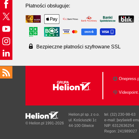
Płatności obsługuje:
Bezpieczne płatności szyfrowane SSL
Onepress.p
Videopoint.
Helion.pl sp. z o.o.
tel. (32) 230-98-63
ul. Kościuszki 1c
e-mail:
[wyświetl ema
© Helion.pl 1991-2026
44-100 Gliwice
NIP: 6312636254
Regon: 241989027