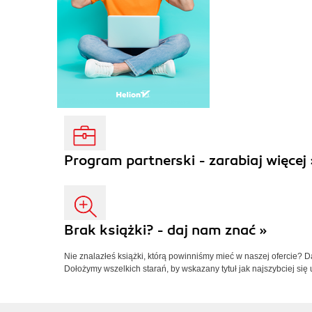
Program partnerski - zarabiaj więcej 
Brak książki? - daj nam znać »
Nie znalazłeś książki, którą powinniśmy mieć w naszej ofercie? 
Dołożymy wszelkich starań, by wskazany tytuł jak najszybciej się 