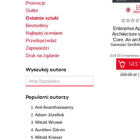
Promocje
Outlet
ebo
Ostatnie sztuki
Bestsellery
Enterprise Ap
Najlepiej oceniane
Architecture 
Core. An arch
Przedsprzedaż
Ganesan Senthil
journey in
Zapowiedzi
Microsoft .
Druk na żądanie
(119,25 zł najniższa 
source pl
143.
Wyszukaj autora
159.00 zł
Popularni autorzy
Anil Ananthaswamy
Adam Józefiok
Witold Wrotek
Aurélien Géron
Witold Krieser