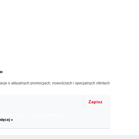
»
macje o aktualnych promocjach, nowościach i specjalnych ofertach
Zapisz
il informacje o zniżkach, promocjach
więcej »