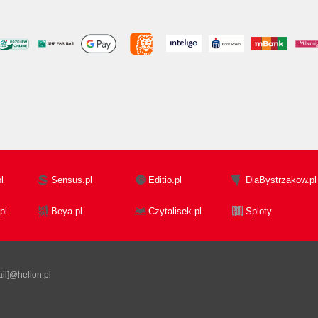
l
Sensus.pl
Editio.pl
DlaBystrzakow.pl
pl
Beya.pl
Czytalisek.pl
Sploty
il]@helion.pl