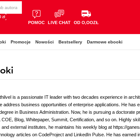
 zł
POMOC
LIVE CHAT
OD O,OOZŁ
oki
Promocje
Nowości
Bestsellery
Darmowe ebooki
oki
ilvel is a passionate IT leader with two decades experience in archi
the address business opportunities of enterprise applications. He ha
degree in Business Administration. Now, he is pursuing a doctorate pr
a COE, Blog, Whitepaper, Summit, Certification, and so on. Highly ski
 and external institutes, he maintains his weekly blog at https://gane
hnology articles on CodeProject and LinkedIn Pulse. He has earned ind