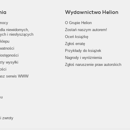
nia
Wydawnictwo Helion
mocy
O Grupie Helion
dla niewidomych,
Zostań naszym autorem!
ych i niesłyszących
Oceń książkę
klepu
Zgłoś erratę
ywatności
Przykłady do książek
dostępności
Nagrody i wyróżnienia
zty wysyłki
Zgłoś naruszenie praw autorskich
ości
nasz serwis WWW
su
i zwroty