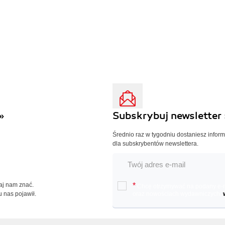
»
Subskrybuj newsletter 
Średnio raz w tygodniu dostaniesz infor
dla subskrybentów newslettera.
Daj nam znać.
*
Chcę otrzymywać na podany e-ma
u nas pojawił.
oraz nowościach wydawniczych.