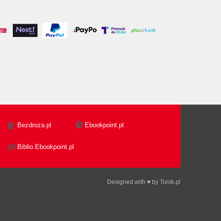
Bezdroza.pl
Ebookpoint.pl
Biblio.Ebookpoint.pl
Designed with ♥ by
Tonik.pl