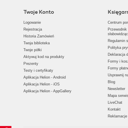
Twoje Konto
Księgar
Logowanie
Centrum po
Rejestracja
Przewodnik 
słabowidząc
Historia Zamówień
Regulamin s
Twoja biblioteka
Polityka pr
Twoje półki
Deklaracja 
Aktywuj kod na produkty
Formy i kos
Prezenty
Formy płatn
Testy i certyfikaty
Usprawnij 
Aplikacja Helion - Android
Blog
Aplikacja Helion - iOS
Newsletter
Aplikacja Helion - AppGallery
Mapa serwi
LiveChat
Kontakt
Reklamacje 