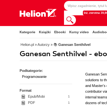
Inż. zwrotna 39,90
Kategorie
Książki
Ebooki
Kursy video
Audiobo
Helion.pl
» Autorzy
» 📚
Ganesan Senthilvel
Ganesan Senthilvel - ebo
Podkategorie:
Ganesan Senth
Programowanie
solutions to 
and Master's 
Format
contributor vi
Epub/Mobi
1
internal teams
PDF
dozens of tec
1