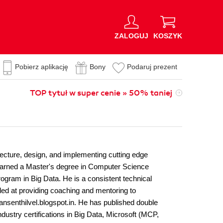
ZALOGUJ
KOSZYK
Pobierz aplikację
Bony
Podaruj prezent
TOP tytuł w super cenie » 50% taniej
tecture, design, and implementing cutting edge
s earned a Master's degree in Computer Science
ogram in Big Data. He is a consistent technical
lled at providing coaching and mentoring to
sansenthilvel.blogspot.in. He has published double
ustry certifications in Big Data, Microsoft (MCP,