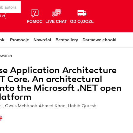
 zł
POMOC
LIVE CHAT
OD O,OOZŁ
oki
Promocje
Nowości
Bestsellery
Darmowe ebooki
owania
se Application Architecture
T Core. An architectural
into the Microsoft .NET open
latform
el, Ovais Mehboob Ahmed Khan, Habib Qureshi