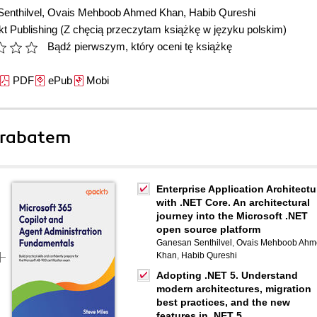
enthilvel
,
Ovais Mehboob Ahmed Khan
,
Habib Qureshi
t Publishing
(Z chęcią przeczytam książkę w języku polskim)
Bądź pierwszym, który oceni tę książkę
PDF
ePub
Mobi
 rabatem
Enterprise Application Architectu
with .NET Core. An architectural
journey into the Microsoft .NET
open source platform
Ganesan Senthilvel
,
Ovais Mehboob Ahm
Khan
,
Habib Qureshi
Adopting .NET 5. Understand
modern architectures, migration
best practices, and the new
features in .NET 5