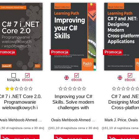
romocja
Promocja
Promocja
książka
ebook
ebook
ebook
C# 7 i .NET Core 2.0.
Improving your C#
C# 7 and .NE
Programowanie
Skills. Solve modern
Designing Mod
wielowątkowych i
challenges with
Cross-platfo
współbieżnych
functional
Applications. 
aplikacji
programming and
Open Sourc
Ovais Mehboob Ahmed Khan
Ovais Mehboob Ahmed Khan
,
John Callaway
Mark J. Price
,
,
Ovais Mehboob Ah
Clayt
test-driven
revolution of .
4,50 zł najniższa cena z 30 dni)
(161,10 zł najniższa cena z 30 dni)
(161,10 zł najniższa cena 
techniques of C#
Core