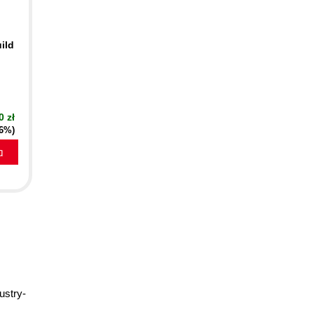
ild
0 zł
16%)
a
ustry-