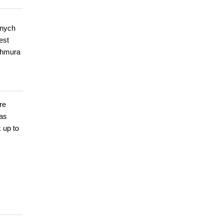
nnych
est
 chmura
re
has
 up to