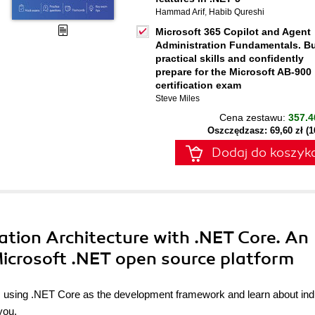
Hammad Arif
,
Habib Qureshi
Microsoft 365 Copilot and Agent
Administration Fundamentals. Bu
practical skills and confidently
prepare for the Microsoft AB-900
certification exam
Steve Miles
Cena zestawu:
357.4
Oszczędzasz: 69,60 zł (
Dodaj do koszyk
cation Architecture with .NET Core. An
 Microsoft .NET open source platform
ns using .NET Core as the development framework and learn about ind
you.