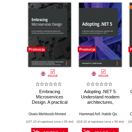
Promocja
Promocja
P
ebook
ebook
Embracing
Adopting .NET 5.
Microservices
Understand modern
Design. A practical
architectures,
guide to revealing
migration best
anti-patterns and
practices, and the
Ovais Mehboob Ahmed Khan
,
Nabil Siddiqui
Hammad Arif
,
,
Timothy Oleson
Habib Qureshi
architectural pitfalls to
new features in .NET
(107,10 zł najniższa cena z 30 dni)
(116,10 zł najniższa cena z 30 dni)
(2
avoid microservices
5
fallacies