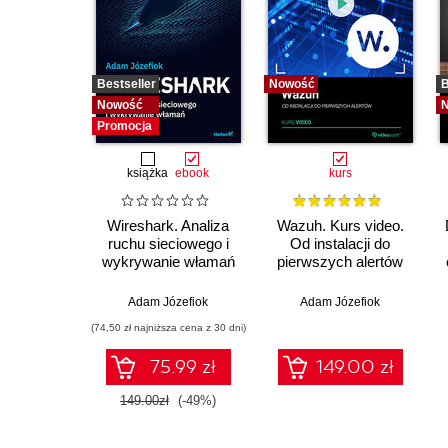
Bestseller
Nowość
B
Nowość
Promocja
książka
ebook
kurs
Wireshark. Analiza
Wazuh. Kurs video.
ruchu sieciowego i
Od instalacji do
wykrywanie włamań
pierwszych alertów
Adam Józefiok
Adam Józefiok
(74,50 zł najniższa cena z 30 dni)
75.99 zł
149.00 zł
149.00zł
(-49%)