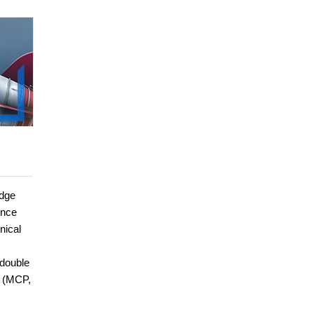
edge
ence
nical
 double
t (MCP,