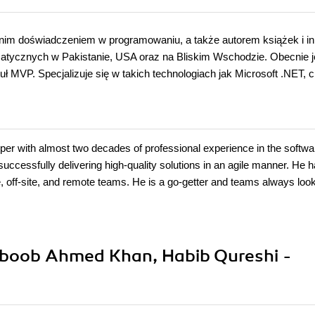
etnim doświadczeniem w programowaniu, a także autorem książek i i
rmatycznych w Pakistanie, USA oraz na Bliskim Wschodzie. Obecnie j
uł MVP. Specjalizuje się w takich technologiach jak Microsoft .NET,
oper with almost two decades of professional experience in the softwa
uccessfully delivering high-quality solutions in an agile manner. He 
e, off-site, and remote teams. He is a go-getter and teams always look
hboob Ahmed Khan, Habib Qureshi -