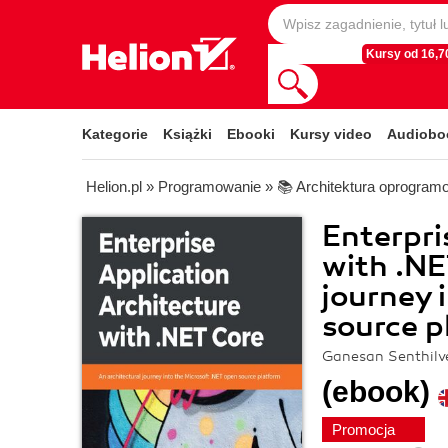
Kursy od 16,70
Kategorie
Książki
Ebooki
Kursy video
Audiobo
Helion.pl
»
Programowanie
»
📚 Architektura oprogram
Enterpri
with .NE
journey 
source p
Ganesan Senthilv
(ebook)
Promocja