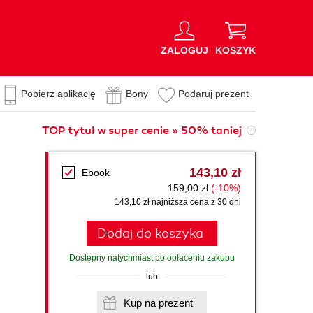
ZALOGUJ
KOSZYK
Pobierz aplikację
Bony
Podaruj prezent
TOP tytuł w super cenie » 50% taniej
143,10 zł
Ebook
159,00 zł
(-10%)
143,10 zł najniższa cena z 30 dni
Dodaj do koszyka
Dostępny natychmiast po opłaceniu zakupu
lub
Kup na prezent