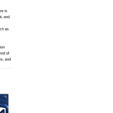
re is
t, and
uch as
ion
end of
es, and