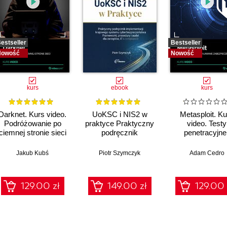
estseller
Bestseller
Nowość
Nowość
kurs
ebook
kurs
Darknet. Kurs video.
UoKSC i NIS2 w
Metasploit. Ku
Podróżowanie po
praktyce Praktyczny
video. Testy
ciemnej stronie sieci
podręcznik
penetracyjne 
implementacji
łamanie
Krajowego Systemu
zabezpiecze
Jakub Kubś
Piotr Szymczyk
Adam Cedro
Cyberbezpieczeństwa
Frameworki,
procedury, audyt dla
129.00 zł
149.00 zł
129.00 
zarządów, IT i
compliance