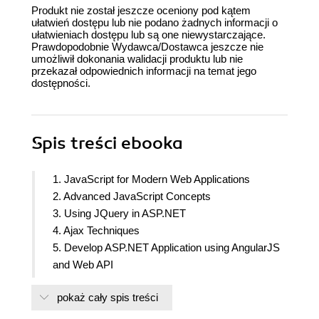
Produkt nie został jeszcze oceniony pod kątem
ułatwień dostępu lub nie podano żadnych informacji o
ułatwieniach dostępu lub są one niewystarczające.
Prawdopodobnie Wydawca/Dostawca jeszcze nie
umożliwił dokonania walidacji produktu lub nie
przekazał odpowiednich informacji na temat jego
dostępności.
Spis treści
ebooka
1. JavaScript for Modern Web Applications
2. Advanced JavaScript Concepts
3. Using JQuery in ASP.NET
4. Ajax Techniques
5. Develop ASP.NET Application using AngularJS
and Web API
6. Explore WinJS Library
pokaż cały spis treści
7. JavaScript Design Patterns
8. Node.js for ASP .NET Developers