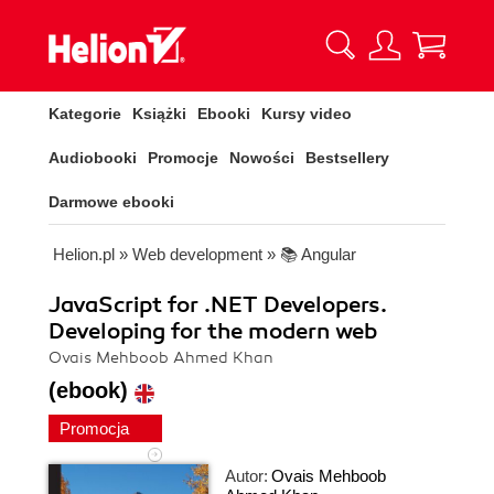
Kategorie
Książki
Ebooki
Kursy video
Audiobooki
Promocje
Nowości
Bestsellery
Darmowe ebooki
Helion.pl
»
Web development
»
📚 Angular
JavaScript for .NET Developers.
Developing for the modern web
Ovais Mehboob Ahmed Khan
(ebook)
Promocja
Autor:
Ovais Mehboob