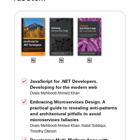
JavaScript for .NET Developers.
Developing for the modern web
Ovais Mehboob Ahmed Khan
Embracing Microservices Design. A
practical guide to revealing anti-patterns
and architectural pitfalls to avoid
microservices fallacies
Ovais Mehboob Ahmed Khan
,
Nabil Siddiqui
,
Timothy Oleson