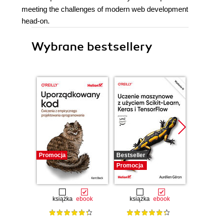
meeting the challenges of modern web development
head-on.
Wybrane bestsellery
Promocja
Bestseller
Promocj
Promocja
książka
ebook
książka
ebook
ksią