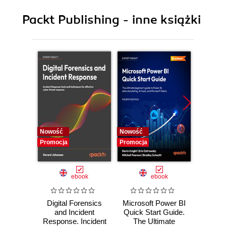
9. JavaScript for Large Scale Projects
Packt Publishing - inne książki
10. Testing and Debugging JavaScript
Nowość
Nowość
Nowość
Promocja
Promocja
Promocj
ebook
ebook
Digital Forensics
Microsoft Power BI
Pract
and Incident
Quick Start Guide.
Intel
Response. Incident
The Ultimate
Data-D