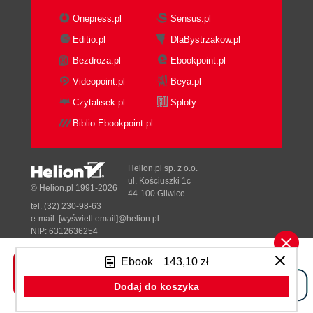
Onepress.pl
Sensus.pl
Editio.pl
DlaBystrzakow.pl
Bezdroza.pl
Ebookpoint.pl
Videopoint.pl
Beya.pl
Czytalisek.pl
Sploty
Biblio.Ebookpoint.pl
Helion.pl sp. z o.o.
ul. Kościuszki 1c
© Helion.pl 1991-2026
44-100 Gliwice
tel. (32) 230-98-63
e-mail:
[wyświetl email]@helion.pl
NIP: 6312636254
Regon: 241989027
Ebook
143,10 zł
Designed with ♥ by
Tonik.pl
Dodaj do koszyka
Pełna wersja strony »