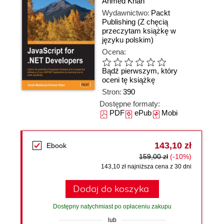
Ahmed Khan
Wydawnictwo:
Packt
Publishing
(Z chęcią
przeczytam książkę w
języku polskim)
Ocena:
Bądź pierwszym, który
oceni tę książkę
Stron:
390
Dostępne formaty:
PDF
ePub
Mobi
143,10 zł
Ebook
159,00 zł
(-10%)
143,10 zł najniższa cena z 30 dni
Dodaj do koszyka
Dostępny natychmiast po opłaceniu zakupu
lub