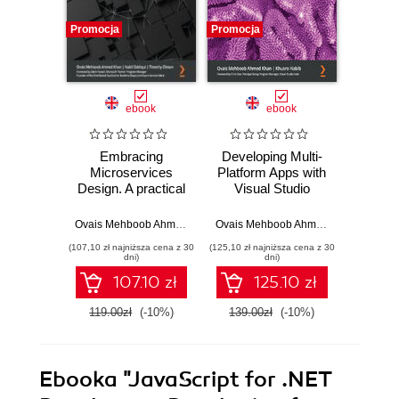
Promocja
Promocja
Promocj
ebook
ebook
ksią
Embracing
Developing Multi-
C# 7 
Microservices
Platform Apps with
Design. A practical
Visual Studio
Prog
guide to revealing
Code. Get up and
wielo
anti-patterns and
running with VS
wspó
Ovais Mehboob Ahmed Khan
,
Nabil Siddiqui
,
Timothy Oleson
Ovais Mehboob Ahmed Khan
,
Khusro
architectural pitfalls
Code by building
a
(107,10 zł najniższa cena z 30
(125,10 zł najniższa cena z 30
(24,50 zł naj
to avoid
multi-platform,
dni)
dni)
microservices
cloud-native, and
107.10 zł
125.10 zł
fallacies
microservices-
based apps
119.00zł
(-10%)
139.00zł
(-10%)
49.0
Ebooka
"JavaScript for .NET