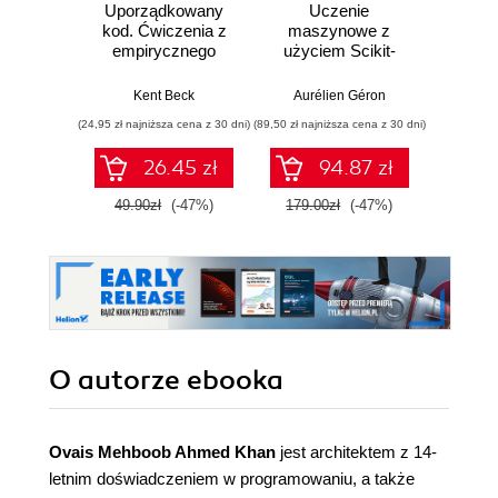
Uporządkowany
Uczenie
Ko
kod. Ćwiczenia z
maszynowe z
Doma
empirycznego
użyciem Scikit-
D
projektowania
Learn, Keras i
Dosto
oprogramowania
TensorFlow.
arc
Kent Beck
Aurélien Géron
Vlad
Wydanie III
aplikacj
(24,95 zł najniższa cena z 30 dni)
(89,50 zł najniższa cena z 30 dni)
(39,50 zł naj
bi
26.45 zł
94.87 zł
49.90zł
(-47%)
179.00zł
(-47%)
79.0
O autorze
ebooka
Ovais Mehboob Ahmed Khan
jest architektem z 14-
letnim doświadczeniem w programowaniu, a także