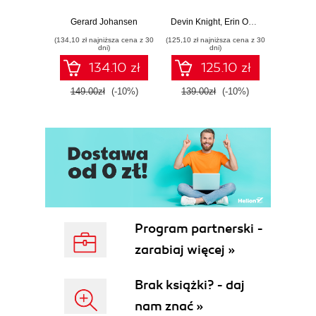
Response tools
Beginner's Guide
Hunti
and techniques for
to Power BI, Data
your c
Gerard Johansen
Devin Knight
,
Erin Ostrowsky
,
Mitchel
effective cyber
Storytelling, AI
effor
(134,10 zł najniższa cena z 30
(125,10 zł najniższa cena z 30
(116,10 zł 
threat response -
Tools, and
dete
dni)
dni)
Fourth Edition
Microsoft Fabric -
def
134.10 zł
125.10 zł
Fourth Edition
ATT&C
tool
149.00zł
(-10%)
139.00zł
(-10%)
129.0
E
Program partnerski -
zarabiaj więcej »
Brak książki? - daj
nam znać »