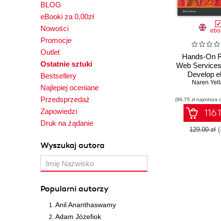
BLOG
eBooki za 0,00zł
Nowości
ebo
Promocje
Outlet
Hands-On R
Ostatnie sztuki
Web Services
Develop e
Bestsellery
RESTful AP
Naren Yell
Najlepiej oceniane
Golang 
Przedsprzedaż
(96,75 zł najniższa 
microservice
cloud - Secon
Zapowiedzi
116.
Druk na żądanie
129.00 zł
Wyszukaj autora
Popularni autorzy
Anil Ananthaswamy
Adam Józefiok