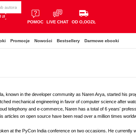
 zł
POMOC
LIVE CHAT
OD O,OOZŁ
oki
Promocje
Nowości
Bestsellery
Darmowe ebooki
la, known in the developer community as Naren Arya, started his pr
tched mechanical engineering in favor of computer science after watch
cloud telephony and e-commerce, Naren has a total of 6 years' profe
is articles on open source have been read over a million times world
ken at the PyCon India conference on two occasions. He currently wo