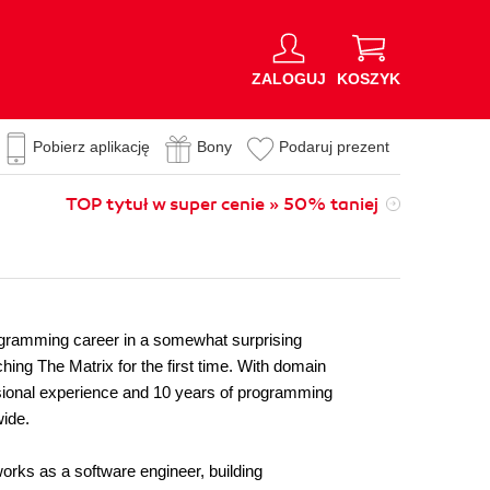
ZALOGUJ
KOSZYK
Pobierz aplikację
Bony
Podaruj prezent
TOP tytuł w super cenie » 50% taniej
ogramming career in a somewhat surprising
ing The Matrix for the first time. With domain
ssional experience and 10 years of programming
wide.
rks as a software engineer, building