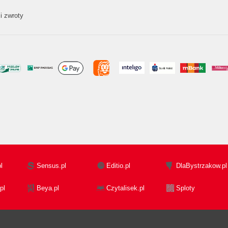
i zwroty
l
Sensus.pl
Editio.pl
DlaBystrzakow.pl
pl
Beya.pl
Czytalisek.pl
Sploty