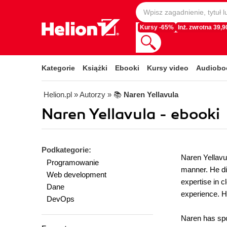
Kursy -65%
Inż. zwrotna 39,90
Kategorie
Książki
Ebooki
Kursy video
Audiobo
Helion.pl
» Autorzy
» 📚
Naren Yellavula
Naren Yellavula - ebooki
Podkategorie:
Naren Yellavu
Programowanie
manner. He di
Web development
expertise in 
Dane
experience. H
DevOps
Naren has spo