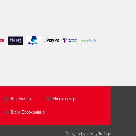
Bezdroza.pl
Ebookpoint.pl
Biblio.Ebookpoint.pl
Designed with ♥ by
Tonik.pl