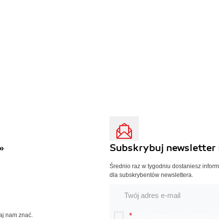
»
Subskrybuj newsletter 
Średnio raz w tygodniu dostaniesz infor
dla subskrybentów newslettera.
Daj nam znać.
*
Chcę otrzymywać na podany e-ma