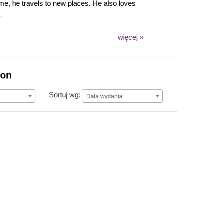
me, he travels to new places. He also loves
.
więcej »
ion
Data wydania
Sortuj wg:
Data wydania