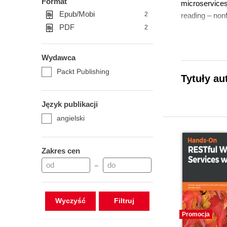
Format
microservices
Epub/Mobi
2
reading – nonf
PDF
2
Wydawca
Packt Publishing
Tytuły au
Język publikacji
angielski
Zakres cen
–
Wyczyść
Promocja