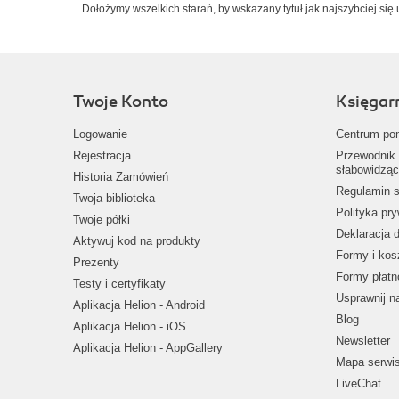
Dołożymy wszelkich starań, by wskazany tytuł jak najszybciej się 
Twoje Konto
Księgar
Logowanie
Centrum po
Rejestracja
Przewodnik 
słabowidząc
Historia Zamówień
Regulamin s
Twoja biblioteka
Polityka pr
Twoje półki
Deklaracja 
Aktywuj kod na produkty
Formy i kos
Prezenty
Formy płatn
Testy i certyfikaty
Usprawnij 
Aplikacja Helion - Android
Blog
Aplikacja Helion - iOS
Newsletter
Aplikacja Helion - AppGallery
Mapa serwi
LiveChat