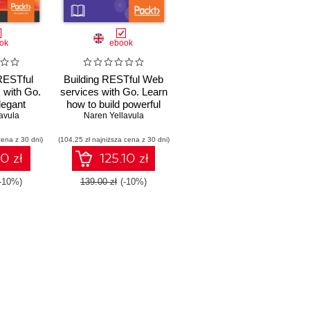
ok
ebook
ESTful
Building RESTful Web
 with Go.
services with Go. Learn
legant
how to build powerful
Is with
avula
RESTful APIs with
Naren Yellavula
for
Golang that scale
cena z 30 dni)
s and the
(104,25 zł najniższa cena z 30 dni)
gracefully
d Edition
10 zł
125.10 zł
(-10%)
139.00 zł
(-10%)