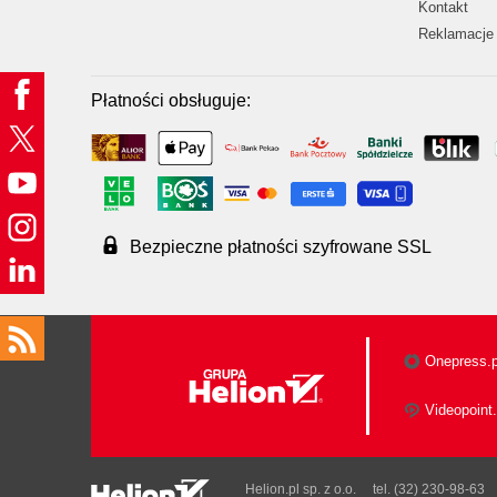
Kontakt
Reklamacje 
Płatności obsługuje:
Bezpieczne płatności szyfrowane SSL
Onepress.p
Videopoint.
Helion.pl sp. z o.o.
tel. (32) 230-98-63