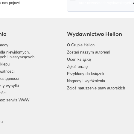
u nas pojawił.
oraz nowościach wydawniczych.
nia
Wydawnictwo Helion
mocy
O Grupie Helion
dla niewidomych,
Zostań naszym autorem!
ych i niesłyszących
Oceń książkę
klepu
Zgłoś erratę
ywatności
Przykłady do książek
dostępności
Nagrody i wyróżnienia
zty wysyłki
Zgłoś naruszenie praw autorskich
ości
nasz serwis WWW
su