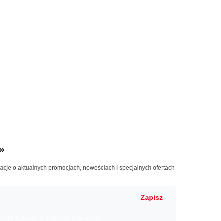
»
macje o aktualnych promocjach, nowościach i specjalnych ofertach
Zapisz
il informacje o zniżkach, promocjach