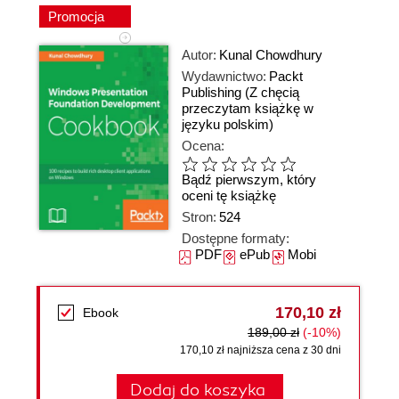
Promocja
Autor:
Kunal Chowdhury
Wydawnictwo:
Packt
Publishing
(Z chęcią
przeczytam książkę w
języku polskim)
Ocena:
Bądź pierwszym, który
oceni tę książkę
Stron:
524
Dostępne formaty:
PDF
ePub
Mobi
170,10 zł
Ebook
189,00 zł
(-10%)
170,10 zł najniższa cena z 30 dni
Dodaj do koszyka