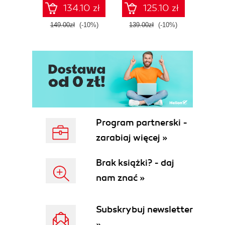
Fourth Edition
Microsoft Fabric -
def
134.10 zł
125.10 zł
Fourth Edition
ATT&C
tool
149.00zł
(-10%)
139.00zł
(-10%)
129.0
E
Program partnerski -
zarabiaj więcej »
Brak książki? - daj
nam znać »
Subskrybuj newsletter
»