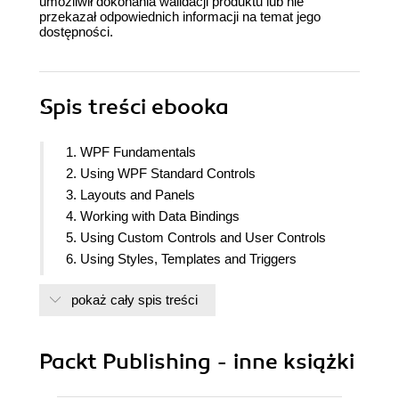
umożliwił dokonania walidacji produktu lub nie
przekazał odpowiednich informacji na temat jego
dostępności.
Spis treści
ebooka
1. WPF Fundamentals
2. Using WPF Standard Controls
3. Layouts and Panels
4. Working with Data Bindings
5. Using Custom Controls and User Controls
6. Using Styles, Templates and Triggers
7. Using Resources and MVVM Patterns
pokaż cały spis treści
8. Working with Animations
9. Using WCF Services
10. Debugging and Threading
Packt Publishing - inne książki
11. Interoperability with Win32 and WinForm