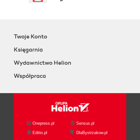
Twoje Konto
Księgarnia
Wydawnictwo Helion
Współpraca
Onepress.pl
Sensus.pl
Editio.pl
DlaBystrzakow.pl