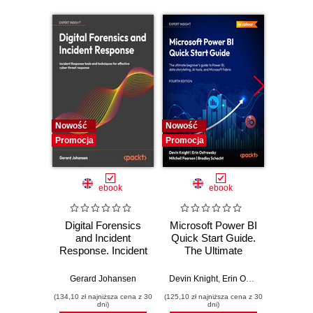
Nowość
Nowość
Nowość
Promocja
Promocja
Promocj
ebook
ebook
Digital Forensics
Microsoft Power BI
Pract
and Incident
Quick Start Guide.
Intel
Response. Incident
The Ultimate
Data-D
Response tools
Beginner's Guide
Hunti
and techniques for
to Power BI, Data
your c
Gerard Johansen
Devin Knight
,
Erin Ostrowsky
,
Mitchel
effective cyber
Storytelling, AI
effor
(134,10 zł najniższa cena z 30
(125,10 zł najniższa cena z 30
(116,10 zł 
threat response -
Tools, and
dete
dni)
dni)