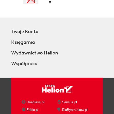
»
Twoje Konto
Księgarnia
Wydawnictwo Helion
Współpraca
Onepress.pl
Sensus.pl
Editio.pl
DlaBystrzakow.pl