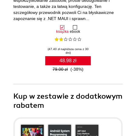
współużytkowanie zasobów, proste debugowanie i
testowanie, a także za łatwą konfigurację. Ten
szczegółowy przewodnik pozwoli Ci na błyskawiczne
zapoznanie się z .NET MAUI i sprawn...
książka
ebook
(47.40 zł najniższa cena z 30
dni)
48.98 zł
79.00 zł
(-38%)
Kup w zestawie z dodatkowym
rabatem