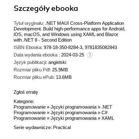
Szczegóły
ebooka
Tytuł oryginału:
.NET MAUI Cross-Platform Application
Development. Build high-performance apps for Android,
iOS, macOS, and Windows using XAML and Blazor
with .NET 8 - Second Edition
ISBN Ebooka:
978-18-350-8284-3, 9781835082843
Data wydania ebooka :
2024-03-25
Język publikacji:
angielski
Rozmiar pliku Pdf:
25.9MB
Rozmiar pliku ePub:
13.6MB
Zgłoś erratę
Kategorie:
Programowanie
»
Języki programowania
»
.NET
Programowanie
»
Języki programowania
»
C#
Programowanie
»
Języki programowania
»
XAML
Serie wydawnicze:
Practical