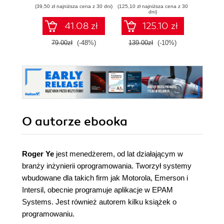
interfejsy
class cross-
(39,50 zł najniższa cena z 30 dni)
(125,10 zł najniższa cena z 30
(143,10 zł 
użytkownika dla
platform UI
dni)
aplikacji
framework to build
41.08 zł
125.10 zł
wieloplatformowych
native apps on
multiple platforms
79.00zł
(-48%)
139.00zł
(-10%)
159.0
O autorze
ebooka
Roger Ye
jest menedżerem, od lat działającym w
branży inżynierii oprogramowania. Tworzył systemy
wbudowane dla takich firm jak Motorola, Emerson i
Intersil, obecnie programuje aplikacje w EPAM
Systems. Jest również autorem kilku książek o
programowaniu.