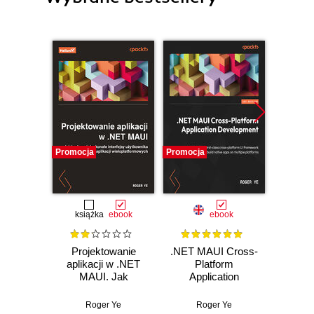
Promocja
Promocja
Promocj
książka
ebook
ebook
Projektowanie
.NET MAUI Cross-
Andro
aplikacji w .NET
Platform
Prog
MAUI. Jak
Application
P
budować
Development.
custo
doskonałe
Leverage a first-
debugg
Roger Ye
Roger Ye
R