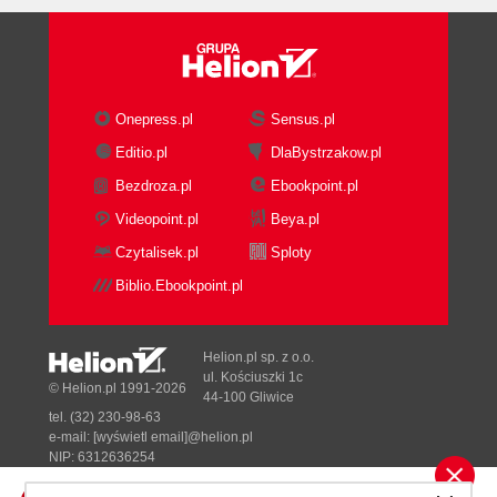
Onepress.pl
Sensus.pl
Editio.pl
DlaBystrzakow.pl
Bezdroza.pl
Ebookpoint.pl
Videopoint.pl
Beya.pl
Czytalisek.pl
Sploty
Biblio.Ebookpoint.pl
Helion.pl sp. z o.o.
ul. Kościuszki 1c
© Helion.pl 1991-2026
44-100 Gliwice
tel. (32) 230-98-63
e-mail:
[wyświetl email]@helion.pl
NIP: 6312636254
Regon: 241989027