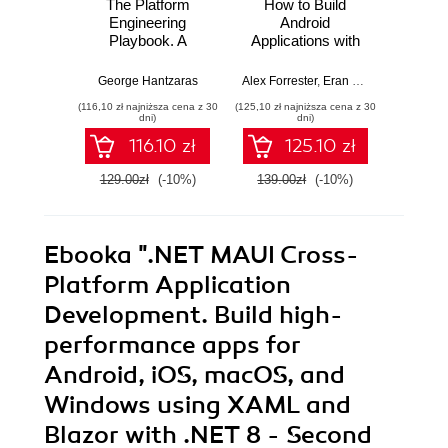
The Platform
How to Build
Elevat
Engineering
Android
Produ
Playbook. A
Applications with
REA
practical guide to
Kotlin. A hands-on
extens
implementing and
guide to
recordi
George Hantzaras
Alex Forrester
,
Eran Boudjnah
Marco G
,
Alexa
scaling DevOps
developing, testing,
and mi
(116,10 zł najniższa cena z 30
(125,10 zł najniższa cena z 30
(125,10 zł 
with cloud native
and publishing
powe
dni)
dni)
internal developer
production-grade
116.10 zł
125.10 zł
platforms
Android 16 apps -
Third Edition
129.00zł
(-10%)
139.00zł
(-10%)
139.0
Ebooka
".NET MAUI Cross-
Platform Application
Development. Build high-
performance apps for
Android, iOS, macOS, and
Windows using XAML and
Blazor with .NET 8 - Second