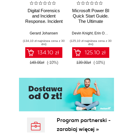
Digital Forensics
Microsoft Power BI
Pract
and Incident
Quick Start Guide.
Intel
Response. Incident
The Ultimate
Data-D
Response tools
Beginner's Guide
Hunti
and techniques for
to Power BI, Data
your c
Gerard Johansen
Devin Knight
,
Erin Ostrowsky
,
Mitchel
effective cyber
Storytelling, AI
effor
(134,10 zł najniższa cena z 30
(125,10 zł najniższa cena z 30
(116,10 zł 
threat response -
Tools, and
dete
dni)
dni)
Fourth Edition
Microsoft Fabric -
def
134.10 zł
125.10 zł
Fourth Edition
ATT&C
tool
149.00zł
(-10%)
139.00zł
(-10%)
129.0
E
Program partnerski -
zarabiaj więcej »