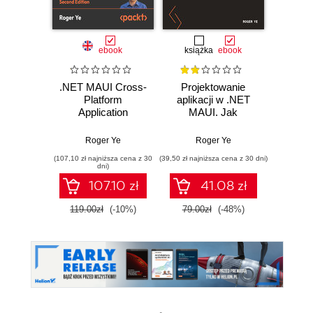
ebook
książka
ebook
.NET MAUI Cross-
Projektowanie
.NET M
Platform
aplikacji w .NET
P
Application
MAUI. Jak
App
Development. Build
budować
Deve
high-performance
doskonałe
Levera
Roger Ye
Roger Ye
R
apps for Android,
interfejsy
cla
(107,10 zł najniższa cena z 30
(39,50 zł najniższa cena z 30 dni)
(125,10 zł 
iOS, macOS, and
użytkownika dla
pla
dni)
Windows using
aplikacji
framew
107.10 zł
41.08 zł
XAML and Blazor
wieloplatformowych
nati
with .NET 8 -
multip
119.00zł
(-10%)
79.00zł
(-48%)
139.0
Second Edition