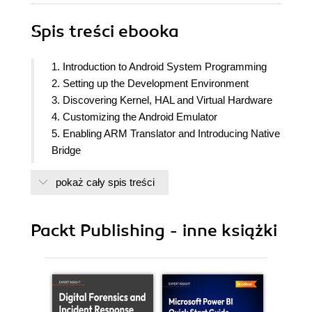
Spis treści
ebooka
1. Introduction to Android System Programming
2. Setting up the Development Environment
3. Discovering Kernel, HAL and Virtual Hardware
4. Customizing the Android Emulator
5. Enabling ARM Translator and Introducing Native
Bridge
6. Debugging the Boot up Process Using a
pokaż cały spis treści
Customized Ramdisk
7. Enabling Wi-Fi in the Android Emulator
8. Creating Your Own Device on VirtualBox
Packt Publishing - inne książki
9. Booting Up x86vbox Using PXE/NFS
10. Enabling Graphics
11. Enabling VirtualBox-Specific Hardware
Interfaces
12. Introducing Recovery