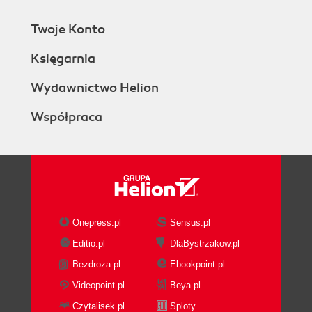
Twoje Konto
Księgarnia
Wydawnictwo Helion
Współpraca
Onepress.pl
Sensus.pl
Editio.pl
DlaBystrzakow.pl
Bezdroza.pl
Ebookpoint.pl
Videopoint.pl
Beya.pl
Czytalisek.pl
Sploty